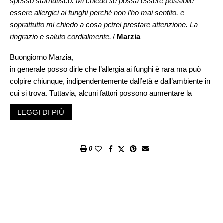
spesso starnutisco. Mi chiedo se possa essere possibile
essere allergici ai funghi perché non l’ho mai sentito, e
soprattutto mi chiedo a cosa potrei prestare attenzione. La
ringrazio e saluto cordialmente.
/
Marzia
Buongiorno Marzia,
in generale posso dirle che l’allergia ai funghi è rara ma può
colpire chiunque, indipendentemente dall’età e dall’ambiente in
cui si trova. Tuttavia, alcuni fattori possono aumentare la
probabilità di sviluppare l’allergia, questi includono una storia
LEGGI DI PIÙ
familiare di allergie, allergie alimentari esistenti o una
predisposizione a condizioni allergiche come asma, eczema o
allergia alle muffe a causa della potenziale reattività incrociata
0
tra proteine di funghi e muffe.
Quando un individuo sensibile ingerisce, inala o tocca i funghi,
il suo sistema immunitario lo identifica erroneamente come
una sostanza nociva, portando a una reazione allergica. I
sintomi possono comparire poco dopo aver consumato funghi
o aver inalato le spore di funghi e possono variare a seconda