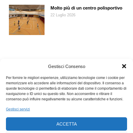
soprattutto in autunno le aree boschive e le località con
Molto più di un centro polisportivo
abbondante fogliame in decomposizione e di rastrellare le
22 Luglio 2026
foglie secche e di restare a lungo all’interno di serre. A casa è
consigliabile mantenere il frigorifero pulito e ventilare
regolarmente i locali.
Per concludere, personalmente non posso dirle se sia allergica
o meno, le consiglio di rivolgersi ad un allergologo così che
possa effettivamente fare una diagnosi precisa e può anche
Gestisci Consenso
vedere se ha una reattività crociata tra funghi e muffe. Le
consiglio però di scrivere un diario alimentare dove riportare
Per fornire le migliori esperienze, utilizziamo tecnologie come i cookie per
tutto quello che beve e mangia e i sintomi che potrebbero
memorizzare e/o accedere alle informazioni del dispositivo. Il consenso a
manifestarsi. Questo potrà essere d’aiuto al suo medico e
queste tecnologie ci permetterà di elaborare dati come il comportamento di
navigazione o ID unici su questo sito. Non acconsentire o ritirare il
anche a sé stessa per capire meglio quali alimenti riesce a
consenso può influire negativamente su alcune caratteristiche e funzioni.
tollerare e quali no.
Gestisci servizi
ACCETTA