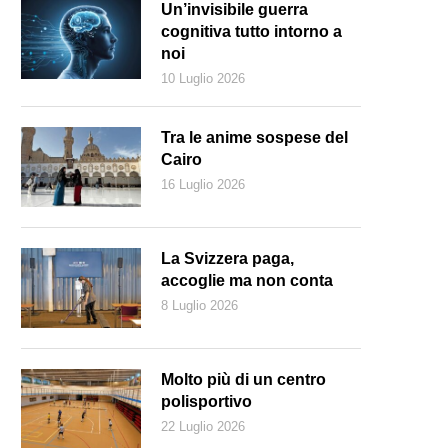
Un’invisibile guerra
cognitiva tutto intorno a
noi
10 Luglio 2026
Tra le anime sospese del
Cairo
16 Luglio 2026
La Svizzera paga,
accoglie ma non conta
8 Luglio 2026
ragazzi della IV D della Scuola media di Camignolo nella sala del Cons
user)
Molto più di un centro
polisportivo
22 Luglio 2026