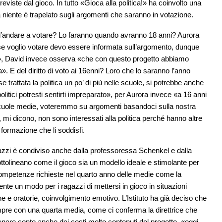
reviste dal gioco. In tutto «Gioca alla politica!» ha coinvolto una
ra niente è trapelato sugli argomenti che saranno in votazione.
l’andare a votare? Lo faranno quando avranno 18 anni? Aurora
se voglio votare devo essere informata sull’argomento, dunque
», David invece osserva «che con questo progetto abbiamo
a». E del diritto di voto ai 16enni? Loro che lo saranno l’anno
rattata la politica un po’ di più nelle scuole, si potrebbe anche
litici potresti sentirti impreparato», per Aurora invece «a 16 anni
le scuole medie, voteremmo su argomenti basandoci sulla nostra
 mi dicono, non sono interessati alla politica perché hanno altre
formazione che li soddisfi.
ragazzi è condiviso anche dalla professoressa Schenkel e dalla
sottolineano come il gioco sia un modello ideale e stimolante per
 competenze richieste nel quarto anno delle medie come la
ente un modo per i ragazzi di mettersi in gioco in situazioni
he e oratorie, coinvolgimento emotivo. L’Istituto ha già deciso che
pre con una quarta media, come ci conferma la direttrice che
nere conto anche dei costi molto contenuti del progetto, «oggi