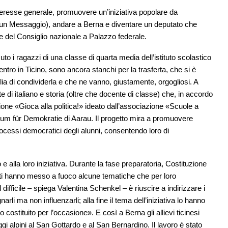
interesse generale, promuovere un’iniziativa popolare da
 un Messaggio), andare a Berna e diventare un deputato che
 del Consiglio nazionale a Palazzo federale.
o i ragazzi di una classe di quarta media dell’istituto scolastico
ntro in Ticino, sono ancora stanchi per la trasferta, che si è
lia di condividerla e che ne vanno, giustamente, orgogliosi. A
e di italiano e storia (oltre che docente di classe) che, in accordo
zione «Gioca alla politica!» ideato dall’associazione «
Scuole a
trum für Demokratie di Aarau. Il progetto mira a promuovere
ocessi democratici degli alunni, consentendo loro di
 alla loro iniziativa. Durante la fase preparatoria, Costituzione
enti hanno messo a fuoco alcune tematiche che per loro
Il difficile – spiega Valentina Schenkel – è riuscire a indirizzare i
li ma non influenzarli; alla fine il tema dell’iniziativa lo hanno
costituito per l’occasione». E così a Berna gli allievi ticinesi
gi alpini al San Gottardo e al San Bernardino. Il lavoro è stato