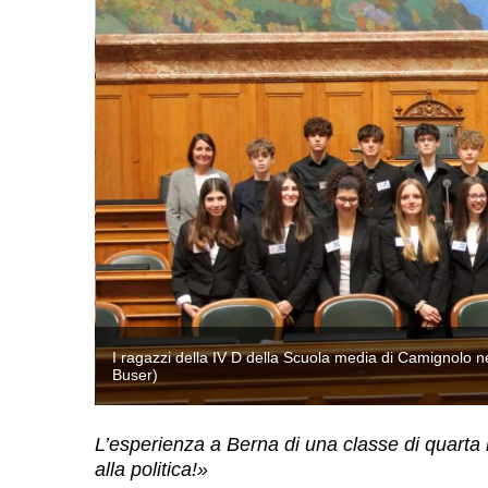
, @Lukas
I ragazzi della IV D della Scuola media di Camignolo n
Buser)
L’esperienza a Berna di una classe di quart
alla politica!»