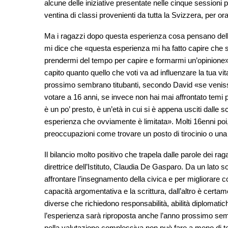
alcune delle iniziative presentate nelle cinque sessioni p
ventina di classi provenienti da tutta la Svizzera, per o
Ma i ragazzi dopo questa esperienza cosa pensano del
mi dice che «questa esperienza mi ha fatto capire che 
prendermi del tempo per capire e formarmi un’opinione
capito quanto quello che voti va ad influenzare la tua vit
prossimo sembrano titubanti, secondo David «se venisse t
votare a 16 anni, se invece non hai mai affrontato temi po
è un po’ presto, è un’età in cui si è appena usciti dal
esperienza che ovviamente è limitata». Molti 16enni poi,
preoccupazioni come trovare un posto di tirocinio o una 
Il bilancio molto positivo che trapela dalle parole dei 
direttrice dell’Istituto, Claudia De Gasparo. Da un lato 
affrontare l’insegnamento della civica e per migliorare
capacità argomentativa e la scrittura, dall’altro è certam
diverse che richiedono responsabilità, abilità diplomatic
l’esperienza sarà riproposta anche l’anno prossimo sem
nella valutazione complessiva non può fare a meno di te