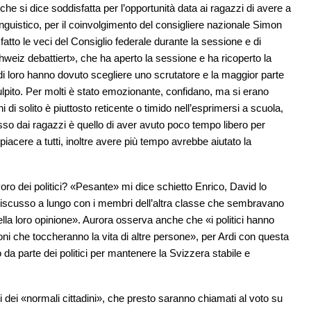
 si dice soddisfatta per l’opportunità data ai ragazzi di avere a
linguistico, per il coinvolgimento del consigliere nazionale Simon
atto le veci del Consiglio federale durante la sessione e di
eiz debattiert», che ha aperto la sessione e ha ricoperto la
tra di loro hanno dovuto scegliere uno scrutatore e la maggior parte
ulpito. Per molti è stato emozionante, confidano, ma si erano
i di solito è piuttosto reticente o timido nell’esprimersi a scuola,
sso dai ragazzi è quello di aver avuto poco tempo libero per
 piacere a tutti, inoltre avere più tempo avrebbe aiutato la
ro dei politici? «Pesante» mi dice schietto Enrico, David lo
iscusso a lungo con i membri dell’altra classe che sembravano
 della loro opinione». Aurora osserva anche che «i politici hanno
ni che toccheranno la vita di altre persone», per Ardi con questa
da parte dei politici per mantenere la Svizzera stabile e
ni dei «normali cittadini», che presto saranno chiamati al voto su