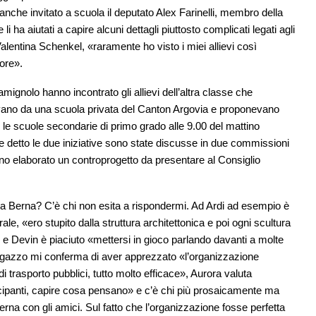
anche invitato a scuola il deputato Alex Farinelli, membro della
 ha aiutati a capire alcuni dettagli piuttosto complicati legati agli
Valentina Schenkel, «raramente ho visto i miei allievi così
tore».
amignolo hanno incontrato gli allievi dell’altra classe che
ivano da una scuola privata del Canton Argovia e proponevano
per le scuole secondarie di primo grado alle 9.00 del mattino
detto le due iniziative sono state discusse in due commissioni
anno elaborato un controprogetto da presentare al Consiglio
i a Berna? C’è chi non esita a rispondermi. Ad Ardi ad esempio è
ale, «ero stupito dalla struttura architettonica e poi ogni scultura
 e Devin è piaciuto «mettersi in gioco parlando davanti a molte
ragazzo mi conferma di aver apprezzato «l’organizzazione
i di trasporto pubblici, tutto molto efficace», Aurora valuta
rtecipanti, capire cosa pensano» e c’è chi più prosaicamente ma
na con gli amici. Sul fatto che l’organizzazione fosse perfetta