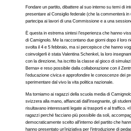
Fondare un partito, dibattere al suo interno su temi di 
presentare al Consiglio federale (che la commenterà in
partecipa ai lavori di una Commissione e a una sessione
È questa in estrema sintesi l’esperienza che hanno vissut
di Camignolo. Me la raccontano due giorni dopo il loro rie
svolta il 4 e 5 febbraio, ma si percepisce che hanno vog
coinvolgerli è stata Valentina Schenkel, la loro insegnant
con la direzione, ha iscritto la classe al gioco di simula
Berna
» e reso possibile dalla collaborazione con il Zen
l’educazione civica e approfondire le conoscenze dei pr
sperimentare dal vivo la vita politica nazionale.
Ma torniamo ai ragazzi della scuola media di Camignolo e
svizzera alla mano, affiancati dall’insegnante, gli stud
risultavano interessanti legate ai trasporti e al traffico. «
ragazzi perché facciano più possibile da soli, accompagnar
democraticamente scelto all’interno del partito che hanno 
hanno presentato un’iniziativa per l’introduzione di pedag