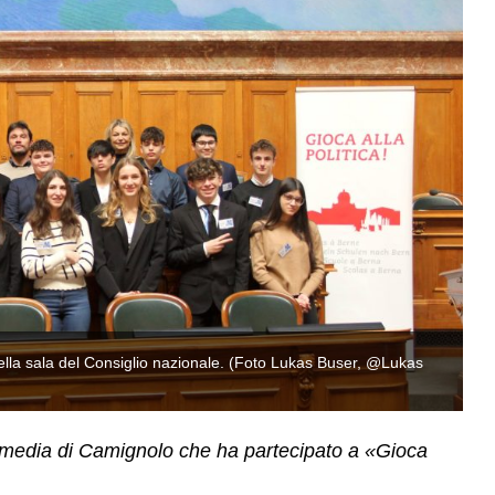
ella sala del Consiglio nazionale. (Foto Lukas Buser, @Lukas
I 
B
a media di Camignolo che ha partecipato a «Gioca