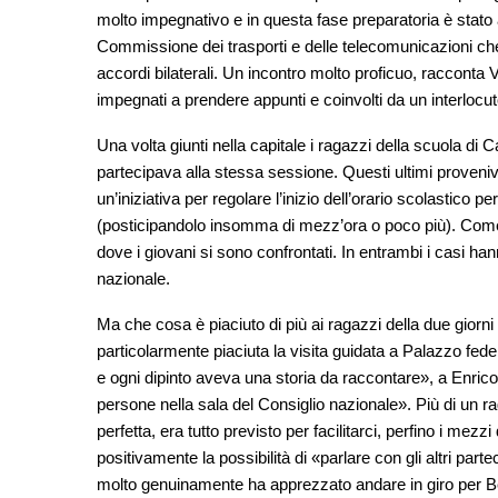
molto impegnativo e in questa fase preparatoria è stato 
Commissione dei trasporti e delle telecomunicazioni che li
accordi bilaterali. Un incontro molto proficuo, racconta 
impegnati a prendere appunti e coinvolti da un interlocu
Una volta giunti nella capitale i ragazzi della scuola di C
partecipava alla stessa sessione. Questi ultimi proven
un’iniziativa per regolare l’inizio dell’orario scolastico 
(posticipandolo insomma di mezz’ora o poco più). Come 
dove i giovani si sono confrontati. In entrambi i casi h
nazionale.
Ma che cosa è piaciuto di più ai ragazzi della due giorn
particolarmente piaciuta la visita guidata a Palazzo feder
e ogni dipinto aveva una storia da raccontare», a Enrico
persone nella sala del Consiglio nazionale». Più di un 
perfetta, era tutto previsto per facilitarci, perfino i mezz
positivamente la possibilità di «parlare con gli altri pa
molto genuinamente ha apprezzato andare in giro per Ber