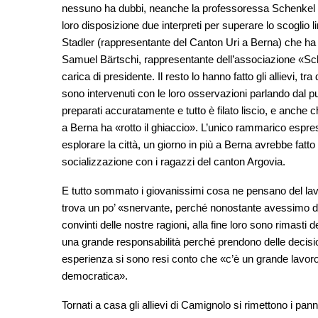
nessuno ha dubbi, neanche la professoressa Schenkel che
loro disposizione due interpreti per superare lo scoglio 
Stadler (rappresentante del Canton Uri a Berna) che ha f
Samuel Bärtschi, rappresentante dell’associazione «Schw
carica di presidente. Il resto lo hanno fatto gli allievi, 
sono intervenuti con le loro osservazioni parlando dal p
preparati accuratamente e tutto è filato liscio, e anche ch
a Berna ha «rotto il ghiaccio». L’unico rammarico espre
esplorare la città, un giorno in più a Berna avrebbe fatto
socializzazione con i ragazzi del canton Argovia.
E tutto sommato i giovanissimi cosa ne pensano del lavo
trova un po’ «snervante, perché nonostante avessimo d
convinti delle nostre ragioni, alla fine loro sono rimasti
una grande responsabilità perché prendono delle decisio
esperienza si sono resi conto che «c’è un grande lavoro 
democratica».
Tornati a casa gli allievi di Camignolo si rimettono i pan