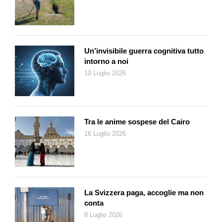
chiamiamo Malattia X». È un dato «di fatto», suffragato dai
risultati di due anni di lavoro dell’OMS i cui risultati sono
nell’elenco degli agenti patogeni a più alto rischio di dare luogo
in futuro a una nuova pandemia. La lista è aggiornata nel
Un’invisibile guerra cognitiva tutto
documento Pathogens prioritization: a scientific framework for
intorno a noi
epidemic and pandemic research preparedness che riporta 32
10 Luglio 2026
virus e batteri a cui si aggiunge il patogeno X, (oggi ignoto)
che, come nel 2019 con il virus SarsCoV2, potrebbe emergere
e diffondersi globalmente. Vi compare nuovamente il vaiolo,
insieme a patogeni come il vibrione del colera o la salmonella
Tra le anime sospese del Cairo
(batteri con alte percentuali di resistenza agli antibiotici). Infine,
16 Luglio 2026
ci sono malattie trasmesse da vettori come Dengue e
Chikungunya, mentre tra gli osservati speciali vi sono
numerosi virus influenzali e aviari a cui si aggiungono le
minacce contenute nelle precedenti versioni del documento:
ebola, virus Zika e coronavirus. «La storia insegna che
La Svizzera paga, accoglie ma non
scienza e determinazione politica sono essenziali per mitigare
conta
l’impatto di una pandemia», afferma il direttore generale
8 Luglio 2026
dell’OMS Tedros Adhanom Ghebreyesus.