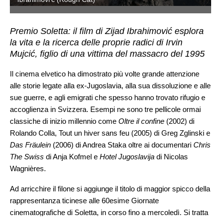
Premio Soletta: il film di Zijad Ibrahimović esplora
la vita e la ricerca delle proprie radici di Irvin
Mujcić, figlio di una vittima del massacro del 1995
Il cinema elvetico ha dimostrato più volte grande attenzione
alle storie legate alla ex-Jugoslavia, alla sua dissoluzione e alle
sue guerre, e agli emigrati che spesso hanno trovato rifugio e
accoglienza in Svizzera. Esempi ne sono tre pellicole ormai
classiche di inizio millennio come
Oltre il confine
(2002) di
Rolando Colla, Tout un hiver sans feu (2005) di Greg Zglinski e
Das Fräulein
(2006) di Andrea Staka oltre ai documentari
Chris
The Swiss
di Anja Kofmel e
Hotel Jugoslavija
di Nicolas
Wagnières.
Ad arricchire il filone si aggiunge il titolo di maggior spicco della
rappresentanza ticinese alle 60esime Giornate
cinematografiche di Soletta, in corso fino a mercoledì. Si tratta