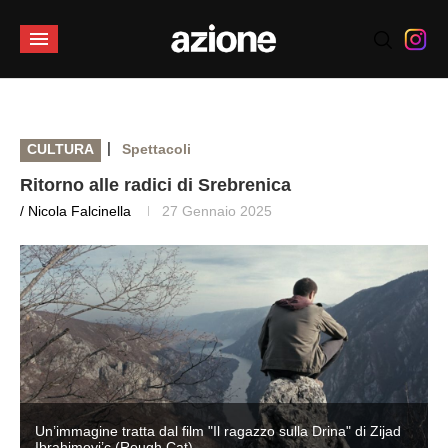
|
CULTURA
Spettacoli
Ritorno alle radici di Srebrenica
/ Nicola Falcinella
27 Gennaio 2025
Un’immagine tratta dal film "Il ragazzo sulla Drina" di Zijad
Ibrahimovi’c (Rough Cat)