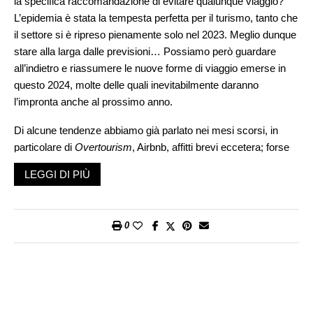
la specifica raccomandazione di evitare qualunque viaggio?
L’epidemia è stata la tempesta perfetta per il turismo, tanto che
il settore si è ripreso pienamente solo nel 2023. Meglio dunque
stare alla larga dalle previsioni… Possiamo però guardare
all’indietro e riassumere le nuove forme di viaggio emerse in
questo 2024, molte delle quali inevitabilmente daranno
l’impronta anche al prossimo anno.
Di alcune tendenze abbiamo già parlato nei mesi scorsi, in
particolare di
Overtourism
, Airbnb, affitti brevi eccetera; forse
anche troppo dal momento che, specie d’estate, il tema ha
LEGGI DI PIÙ
davvero monopolizzato l’attenzione mediatica. Ma abbiamo
raccontato anche il viaggio coi propri animali, la filosofia
Dupe
Travel
(la ricerca di alternative economiche alle mete più
0
visitate),
Coolcation
(le vacanze in Nord Europa per fuggire le
torride estati mediterranee) o ancora i nomadi digitali: il termine
non esisteva neppure prima del 1997, oggi accomuna 35
milioni di persone nel mondo, la popolazione di uno Stato di
medie dimensioni (secondo una ricerca di MBO Partners).