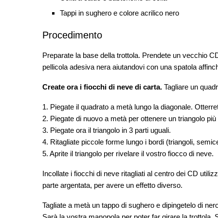
Tappi in sughero e colore acrilico nero
Procedimento
Preparate la base della trottola. Prendete un vecchio CD 
pellicola adesiva nera aiutandovi con una spatola affinch
Create ora i fiocchi di neve di carta.
Tagliare un quadr
1. Piegate il quadrato a metà lungo la diagonale. Otterret
2. Piegate di nuovo a metà per ottenere un triangolo più 
3. Piegate ora il triangolo in 3 parti uguali.
4. Ritagliate piccole forme lungo i bordi (triangoli, semic
5. Aprite il triangolo per rivelare il vostro fiocco di neve.
Incollate i fiocchi di neve ritagliati al centro dei CD util
parte argentata, per avere un effetto diverso.
Tagliate a metà un tappo di sughero e dipingetelo di nero c
Sarà la vostra manopola per poter far girare la trottola.