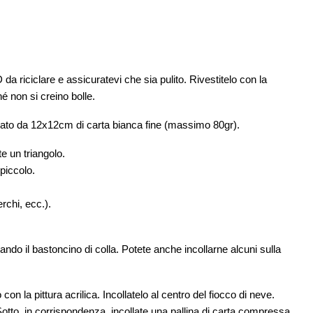
da riciclare e assicuratevi che sia pulito. Rivestitelo con la
é non si creino bolle.
ato da 12x12cm di carta bianca fine (massimo 80gr).
e un triangolo.
piccolo.
erchi, ecc.).
izzando il bastoncino di colla. Potete anche incollarne alcuni sulla
on la pittura acrilica. Incollatelo al centro del fiocco di neve.
 Sotto, in corrispondenza, incollate una pallina di carta compressa