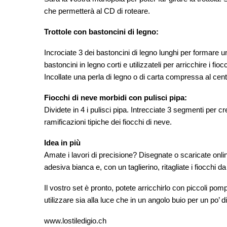
che permetterà al CD di roteare.
Trottole con bastoncini di legno:
Incrociate 3 dei bastoncini di legno lunghi per formare una
bastoncini in legno corti e utilizzateli per arricchire i fio
Incollate una perla di legno o di carta compressa al centr
Fiocchi di neve morbidi con pulisci pipa:
Dividete in 4 i pulisci pipa. Intrecciate 3 segmenti per cr
ramificazioni tipiche dei fiocchi di neve.
Idea in più
Amate i lavori di precisione? Disegnate o scaricate online
adesiva bianca e, con un taglierino, ritagliate i fiocchi d
Il vostro set è pronto, potete arricchirlo con piccoli pomp
utilizzare sia alla luce che in un angolo buio per un po’ d
www.lostiledigio.ch