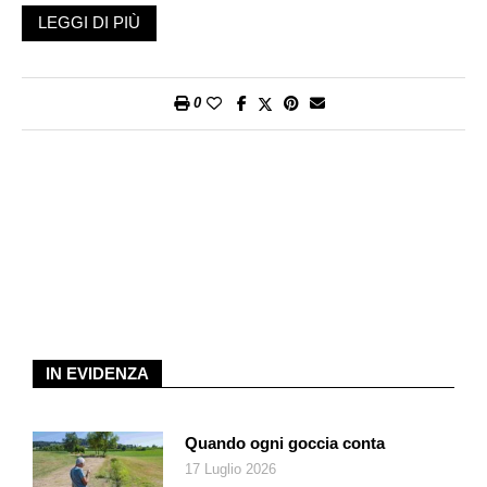
evoluzione generale in cui la motorizzazione individuale e la
LEGGI DI PIÙ
diffusione degli insediamenti conoscevano un incremento
esponenziale. Le difficoltà raggiunsero anche le Ferrovie
federali svizzere, che nel 1994 cessarono il servizio regionale
0
in Leventina. L’attrattività dei servizi stava scemando e i
disavanzi d’esercizio erano in forte aumento. Il materiale
rotabile era vetusto, le frequenze erano ormai ridotte al minimo
(ogni ora) e le stazioni chiudevano o erano abbandonate a sé
stesse.
Paradossalmente, nel momento della crisi si riscoprirono le
virtù e le potenzialità di un mezzo di trasporto che, dopo più di
un secolo di vita, pareva al tramonto. La Concezione globale
svizzera dei trasporti, un poderoso documento concluso su
mandato del Consiglio federale nel 1979, vagliò gli scenari del
IN EVIDENZA
futuro ed evidenziò i potenziali pregi della ferrovia, dati dalla
sua elevata capacità, dal suo vantaggioso profilo ambientale e
dalle possibilità di ridurre i tempi di percorrenza. Il rilancio
Quando ogni goccia conta
necessitava tuttavia di rilevanti investimenti, troppo a lungo
17 Luglio 2026