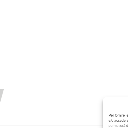
Per fornire 
e/o accedere
permetterà d