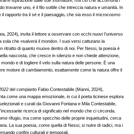
i trarre ispirazione dalle sue sfumature, ma ciò che accomuna i
o trovarne uno, è il filo sottile che intreccia natura e umanità. In
 il rapporto tra il sé e il paesaggio, che sia esso il microcosmo
nea, 2024), invita il lettore a osservare con occhi nuovi l’universo
a sola che «salverà il mondo». I suoi versi catturano la
n ritratto di quanto muove dentro di noi. Per Nessi, la poesia è
uella nascosta, che cresce in silenzio e non chiede attenzione,
 mondo e di togliere il velo sulla natura delle persone. È una
ssere motore di cambiamento, esattamente come la natura offre il
-2022
del compianto Fabio Contestabile (Manni, 2024),
ta come una mappa emozionale, in cui il poeta ticinese esplora
, selezionati e curati da Giovanni Fontana e Mila Contestabile,
’incessante ricerca di significato nel mondo che ci circonda.
me rifugio, ma come specchio delle proprie inquietudini, cerca
na. La sua poesia, come quella di Nessi, si nutre di radici, ma i
rsando confini culturali e temporali.