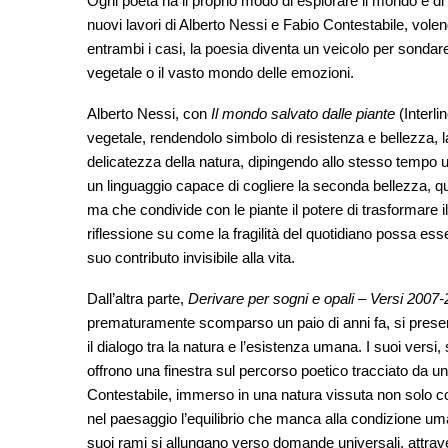
Ogni poeta ha il proprio modo di esplorare il mondo e d
nuovi lavori di Alberto Nessi e Fabio Contestabile, volend
entrambi i casi, la poesia diventa un veicolo per sondare
vegetale o il vasto mondo delle emozioni.
Alberto Nessi, con
Il mondo salvato dalle piante
(Interli
vegetale, rendendolo simbolo di resistenza e bellezza, l
delicatezza della natura, dipingendo allo stesso tempo u
un linguaggio capace di cogliere la seconda bellezza, q
ma che condivide con le piante il potere di trasformare il
riflessione su come la fragilità del quotidiano possa e
suo contributo invisibile alla vita.
Dall’altra parte,
Derivare per sogni e opali – Versi 2007
prematuramente scomparso un paio di anni fa, si presen
il dialogo tra la natura e l’esistenza umana. I suoi versi
offrono una finestra sul percorso poetico tracciato da un
Contestabile, immerso in una natura vissuta non solo co
nel paesaggio l’equilibrio che manca alla condizione uma
suoi rami si allungano verso domande universali, attrave