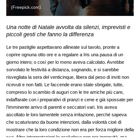
(Freepick.com)
Una notte di Natale avvolta da silenzi, imprevisti e
piccoli gesti che fanno la differenza
Le tre pastiglie aspettavano allineate sul tavolo, pronte a
coprire ognuna otto ore e a regalare a Iris una pausa di un
giorno intero; o così per lo meno aveva calcolato. Avrebbe
sorvolato le festività a distanza, sognando, e si sarebbe
risvegliata la sera del venticinque, libera dal peso di inviti non
ricevuti e non fatti. Le faccende erano state sbrigate, tutte,
compreso lo scambio di auguri con le tre amiche più care,
indaffarate con i preparativi di pranzi e cene e già spossate per
l’imminente arrivo di parenti e seccatori vari. Iris aveva
ascoltato le loro lamentele senza irritazione, perché sapeva
che scaturivano da buone intenzioni, dalla volontà cioè di
mostrare che la loro condizione non era per forza migliore della
sua. Altre interpretazioni le escludeva non per ingenuità, ma