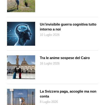
all’infinito l’intervallo che si era ritagliata, attraverso i vetri del
salotto vide l’abete nel suo vaso che si agitava. Aveva scelto di
addobbarlo e ora il vento impetuoso lo scarmigliava senza
concedergli il sollievo della pioggia, che sul terrazzo non
poteva raggiungerlo. Iris uscì per raccogliere qualche
Un’invisibile guerra cognitiva tutto
decorazione caduta a terra e l’aria umida e mite le ricordò
intorno a noi
quella delle estati al mare, inappropriata per la vigilia di Natale.
10 Luglio 2026
Si disse che non importava, che in fondo era una notte uguale
a tante altre.
Le grida che all’improvviso salirono dal basso le confermarono
Tra le anime sospese del Cairo
che la realtà prevaleva sulla sacralità: i visitatori sgraditi erano
16 Luglio 2026
tornati. Come avanzi di temporale, negli ultimi tempi
formavano rigagnoli umani che da ogni direzione confluivano
nello spazio protetto e coperto a pianterreno, ideato
quarant’anni prima da un architetto incapace di prevedere le
esigenze di privacy dei consumatori di eroina, crack,
La Svizzera paga, accoglie ma non
metanfetamine. Iris pensò a bottiglie rotte, siringhe, resti
conta
organici e alla bimba tanto carina del secondo piano, che da
8 Luglio 2026