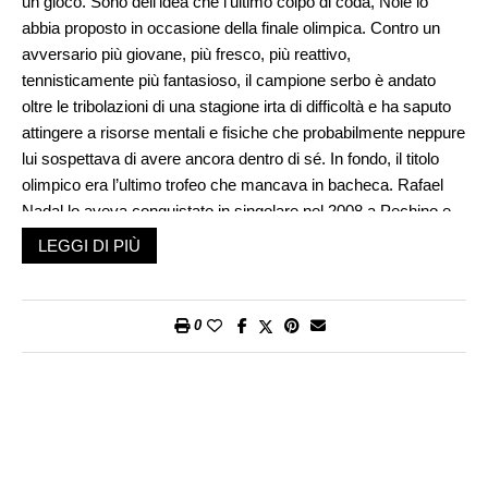
un gioco. Sono dell’idea che l’ultimo colpo di coda, Nole lo
abbia proposto in occasione della finale olimpica. Contro un
avversario più giovane, più fresco, più reattivo,
tennisticamente più fantasioso, il campione serbo è andato
oltre le tribolazioni di una stagione irta di difficoltà e ha saputo
attingere a risorse mentali e fisiche che probabilmente neppure
lui sospettava di avere ancora dentro di sé. In fondo, il titolo
olimpico era l’ultimo trofeo che mancava in bacheca. Rafael
Nadal lo aveva conquistato in singolare nel 2008 a Pechino e
nel doppio con Marc Lopez a Rio de Janeiro nel 2016. Roger
LEGGI DI PIÙ
Federer in doppio con Stan Wawrinka sedici anni fa nella
capitale cinese. Per Novak, lacuna colmata a Parigi, con tanto
di lacrime, che hanno reso più simpatico questo fenomeno
0
spesso ruvido, polemico, indisponente.
Roger, classe 1981, ha fatto la riverenza il 25 settembre del
2022. Rafa, classe 1986, ha scritto i titoli di coda dopo la
recente sfida di Coppa Davis persa dalla Spagna contro i
Paesi Bassi. Nole, classe 1987, il prossimo anno, con ogni