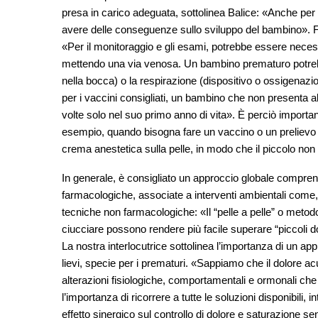
presa in carico adeguata, sottolinea Balice: «Anche per 
avere delle conseguenze sullo sviluppo del bambino». Fr
«Per il monitoraggio e gli esami, potrebbe essere nece
mettendo una via venosa. Un bambino prematuro potrebb
nella bocca) o la respirazione (dispositivo o ossigenazio
per i vaccini consigliati, un bambino che non presenta 
volte solo nel suo primo anno di vita». È perciò important
esempio, quando bisogna fare un vaccino o un prelievo
crema anestetica sulla pelle, in modo che il piccolo non
In generale, è consigliato un approccio globale compren
farmacologiche, associate a interventi ambientali come, 
tecniche non farmacologiche: «Il “pelle a pelle” o metod
ciucciare possono rendere più facile superare “piccoli do
La nostra interlocutrice sottolinea l’importanza di un a
lievi, specie per i prematuri. «Sappiamo che il dolore ac
alterazioni fisiologiche, comportamentali e ormonali c
l’importanza di ricorrere a tutte le soluzioni disponibili
effetto sinergico sul controllo di dolore e saturazione se