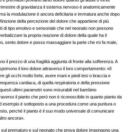
 trimestre di gravidanza il sistema nervoso è anatomicamente
 ma la modulazione è ancora deficitaria e immatura anche dopo
finizione della percezione del dolore che appartiene di più
nti di tipo emotivo e sensoriale che nel neonato non possono
erbalizzare la propria reazione di dolore della quale ha il
olo, sento dolore e posso massaggiare la parte che mi fa male,
no il prezzo di una fragilità aggiunta di fronte alla sofferenza. A
primono il loro dolore attraverso il loro comportamento: «Il
re gli occhi molto forte, avere mani e piedi tesi o braccia e
equenza cardiaca, di quella respiratoria e della pressione
questi ultimi parametri sono misurabili nel bambino
averso il pianto che però non è riconoscibile in quanto pianto da
 ad esempio è sottoposto a una procedura come una puntura o
to, perché il pianto è il suo modo universale di comunicare
ltro ancora».
he sul prematuro e sul neonato che prova dolore impongono una