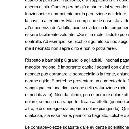
ancora di più. Questo perché già a partire dal secondo
funzionante e competente per la percezione del dolore,
la nascita a termine». Ma a complicare le cose sta la de
all’esperienza dell’adulto, poiché evidenzia le compone
essere facilmente valutate: «Se si fa male, l’adulto può v
controllo. Ad esempio, se picchio il gomito su uno spig
ma il neonato non saprà dirlo e non lo potrà fare».
Rispetto a bambini più grandi o agli adulti, i neonati paga
maggior ragione, è importante capire i segnali con cui es
neonato può corrugare le sopracciglia o la fronte, chiude
gambe rigide. E potrebbe presentare un aumento della fr
sanguigna con una diminuzione della saturazione (ndr.: 
ospedalizzato). Non da ultimo, può esprimere dolore attr
dolore, se non in un rapporto di causa-effetto (quando
altro, e di conseguenza esprime dolore piangendo). Ques
qualcosa, sia essa fame, pannolino bagnato, coliche o a
Le consapevolezze scaturite dalle evidenze scientific