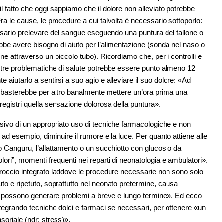
il fatto che oggi sappiamo che il dolore non alleviato potrebbe
a le cause, le procedure a cui talvolta è necessario sottoporlo:
ssario prelevare del sangue eseguendo una puntura del tallone o
e avere bisogno di aiuto per l’alimentazione (sonda nel naso o
ne attraverso un piccolo tubo). Ricordiamo che, per i controlli e
altre problematiche di salute potrebbe essere punto almeno 12
e aiutarlo a sentirsi a suo agio e alleviare il suo dolore: «Ad
 basterebbe per altro banalmente mettere un’ora prima una
 registri quella sensazione dolorosa della puntura».
sivo di un appropriato uso di tecniche farmacologiche e non
ad esempio, diminuire il rumore e la luce. Per quanto attiene alle
o Canguru, l’allattamento o un succhiotto con glucosio da
lori”, momenti frequenti nei reparti di neonatologia e ambulatori».
pproccio integrato laddove le procedure necessarie non sono solo
uto e ripetuto, soprattutto nel neonato pretermine, causa
he possono generare problemi a breve e lungo termine». Ed ecco
, integrando tecniche dolci e farmaci se necessari, per ottenere «un
nsoriale (ndr: stress)».