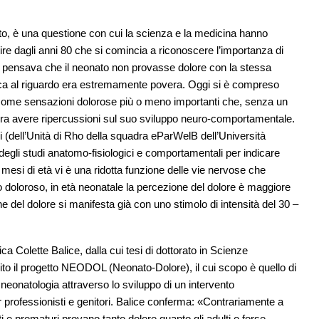
ato, è una questione con cui la scienza e la medicina hanno
tire dagli anni 80 che si comincia a riconoscere l’importanza di
si pensava che il neonato non provasse dolore con la stessa
tifica al riguardo era estremamente povera. Oggi si è compreso
 come sensazioni dolorose più o meno importanti che, senza un
ttura avere ripercussioni sul suo sviluppo neuro-comportamentale.
 (dell’Unità di Rho della squadra eParWelB dell’Università
degli studi anatomo-fisiologici e comportamentali per indicare
mesi di età vi è una ridotta funzione delle vie nervose che
olo doloroso, in età neonatale la percezione del dolore è maggiore
e del dolore si manifesta già con uno stimolo di intensità del 30 –
a Colette Balice, dalla cui tesi di dottorato in Scienze
rito il progetto NEODOL (Neonato-Dolore), il cui scopo è quello di
 neonatologia attraverso lo sviluppo di un intervento
per professionisti e genitori. Balice conferma: «Contrariamente a
e prematuri provano tanto dolore quanto gli adulti o forse