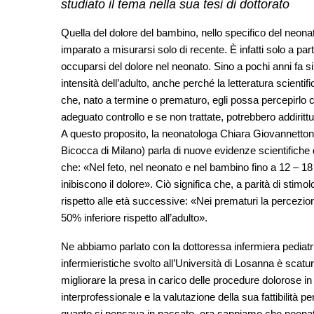
studiato il tema nella sua tesi di dottorato
Quella del dolore del bambino, nello specifico del neon
imparato a misurarsi solo di recente. È infatti solo a par
occuparsi del dolore nel neonato. Sino a pochi anni fa 
intensità dell’adulto, anche perché la letteratura scien
che, nato a termine o prematuro, egli possa percepirlo
adeguato controllo e se non trattate, potrebbero addiri
A questo proposito, la neonatologa Chiara Giovannettoni
Bicocca di Milano) parla di nuove evidenze scientifiche 
che: «Nel feto, nel neonato e nel bambino fino a 12 – 18 
inibiscono il dolore». Ciò significa che, a parità di stim
rispetto alle età successive: «Nei prematuri la percezion
50% inferiore rispetto all’adulto».
Ne abbiamo parlato con la dottoressa infermiera pediatric
infermieristiche svolto all’Università di Losanna è scatu
migliorare la presa in carico delle procedure dolorose in
interprofessionale e la valutazione della sua fattibilità 
quanto si pensava in passato, ora sappiamo che neonati 