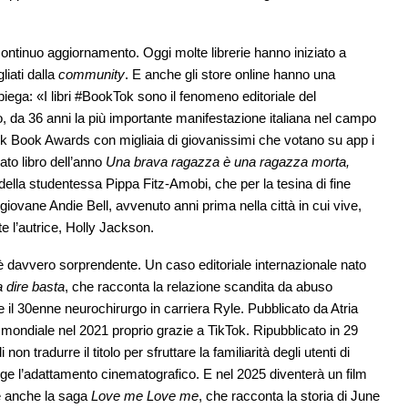
in continuo aggiornamento. Oggi molte librerie hanno iniziato a
liati dalla
community
. E anche gli store online hanno una
piega: «I libri #BookTok sono il fenomeno editoriale del
, da 36 anni la più importante manifestazione italiana nel campo
kTok Book Awards con migliaia di giovanissimi che votano su app i
mato libro dell’anno
Una brava ragazza è una ragazza morta,
ni della studentessa Pippa Fitz-Amobi, che per la tesina di fine
iovane Andie Bell, avvenuto anni prima nella città in cui vive,
e l’autrice, Holly Jackson.
 è davvero sorprendente. Un caso editoriale internazionale nato
a dire basta
, che racconta la relazione scandita da abuso
e il 30enne neurochirurgo in carriera Ryle. Pubblicato da Atria
à mondiale nel 2021 proprio grazie a TikTok. Ripubblicato in 29
 non tradurre il titolo per sfruttare la familiarità degli utenti di
rige l’adattamento cinematografico. E nel 2025 diventerà un film
e anche la saga
Love me Love me
, che racconta la storia di June