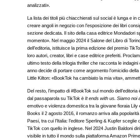
analizzati».
La lista dei titoli più chiacchierati sul social è lunga e 
creare angoli in negozio con l’esposizione dei libri consig
sezione dedicata. Il sito della casa editrice Mondadori s
momento». Nel maggio 2024 il Salone del Libro di Torino
dell’editoria, istituisce la prima edizione del premio Ti
loro autori, creator, libri e case editrice preferiti. Procla
ultimo testo della trilogia thriller che racconta le indagi
anno decide di portare come argomento l’omicidio della g
Little Kilton: «BookTok ha cambiato la mia vita», ammett
Del resto, l’impatto di #BookTok sul mondo dell’editoria
dal passaparola su TikTok è
It ends with us. Siamo noi 
emotivo e violenza domestica tra la giovane fioraia Lily 
Books il 2 agosto 2016, il romanzo arriva alla popolarit
Paesi, tra cui l’Italia: l’editore Sperling & Kupfer sceglie di
TikTok con quello in inglese. Nel 2024 Justin Baldoni di
visibile in tutto il mondo sulla piattaforma Amazon Prim