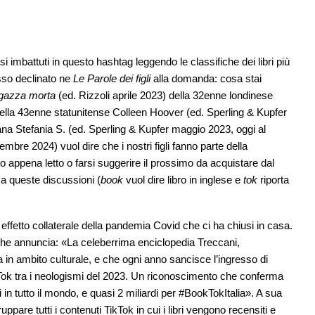
mbattuti in questo hashtag leggendo le classifiche dei libri più
sso declinato ne
Le Parole dei figli
alla domanda: cosa stai
gazza morta
(ed. Rizzoli aprile 2023) della 32enne londinese
ella 43enne statunitense Colleen Hoover (ed. Sperling & Kupfer
na Stefania S. (ed. Sperling & Kupfer maggio 2023, oggi al
vembre 2024) vuol dire che i nostri figli fanno parte della
 appena letto o farsi suggerire il prossimo da acquistare dal
za queste discussioni (
book
vuol dire libro in inglese e
tok
riporta
ffetto collaterale della pandemia Covid che ci ha chiusi in casa.
che annuncia: «La celeberrima enciclopedia Treccani,
 in ambito culturale, e che ogni anno sancisce l’ingresso di
kTok tra i neologismi del 2023. Un riconoscimento che conferma
ni in tutto il mondo, e quasi 2 miliardi per #BookTokItalia». A sua
ppare tutti i contenuti TikTok in cui i libri vengono recensiti e