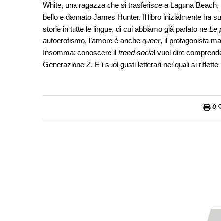
White, una ragazza che si trasferisce a Laguna Beach, in 
bello e dannato James Hunter. Il libro inizialmente ha 
storie in tutte le lingue, di cui abbiamo già parlato ne
Le p
autoerotismo, l’amore è anche
queer
, il protagonista m
Insomma: conoscere il
trend socia
l vuol dire comprende
Generazione Z. E i suoi gusti letterari nei quali si riflet
0