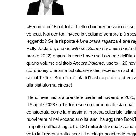
«Fenomeno #BookTok». I lettori boomer possono essersi i
venduti. Noi genitori invece lo vediamo sempre più spe
leggendo? Se la risposta è
Una brava ragazza è una ra
Holly Jackson,
It ends with us. Siamo noi a dire basta
d
marzo 2022) oppure la serie Love me Love me dell’italia
quarto volume dal titolo
Ancora insieme
, uscito il 26 no
community
che ama pubblicare video recensioni sul libro
social TikTok. BookTok è infatti l’hashtag che caratteriz
alla piattaforma cinese).
Il fenomeno inizia a prendere piede nel novembre 2020, e
Il 5 aprile 2023 su TikTok esce un comunicato stampa 
considerata come la massima impresa editoriale italiana
nuovi termini nel vocabolario italiano, ha aggiunto Boo
l’impatto dell’hashtag, oltre 120 miliardi di visualizzazio
volta la Treccani sottolinea: «Il neologismo intende raggru