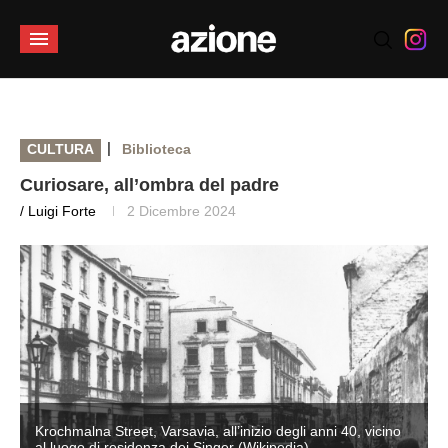
|
CULTURA
Biblioteca
Curiosare, all’ombra del padre
/ Luigi Forte
2 Dicembre 2024
Krochmalna Street, Varsavia, all’inizio degli anni 40, vicino
al luogo di residenza dei Singer (Wikipedia)