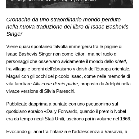
Cronache da uno straordinario mondo perduto
nella nuova traduzione del libro di Isaac Bashevis
Singer
Viene quasi spontaneo talvolta immergersi fra le pagine di
Isaac Bashevis Singer non come lettori, ma nel ruolo di
personaggi che osservano avidamente il mondo dello
shtetl
,
fra villaggi e borghi dell’ebraismo yiddish dell’Europa orientale.
Magari con gli occhi del piccolo Isaac, come nelle memorie di
vita familiare
Alla corte di mio padre
, proposto da Adelphi nella
vivace versione di Silvia Pareschi.
Pubblicate dapprima a puntate con uno pseudonimo sul
quotidiano ebraico «Daily Forward», quando il premio Nobel
era da tempo negli Stati Uniti, uscirono poi in volume nel 1966.
Evocando gli anni tra l’infanzia e l’adolescenza a Varsavia, a
ridosso della Prima guerra mondiale, Singer non parla solo di