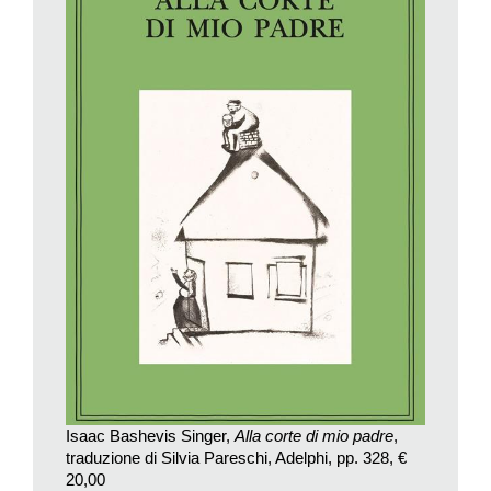
sorella Esther, anch’essi più tardi scrittori. Ma ancor più
coinvolgenti sono le tante storie qui narrate che riescono, non
senza ironia e gioco, a delineare un’intera epoca. Con gli occhi
di quel lontano bambino, Singer ridà spazio e vita alla sua
stessa identità, come svanita nel dramma dell’olocausto.
Nella popolare via Krochmalna, dove abitava la famiglia, ecco
arrivare Moshe Blecher, il lattoniere, ottimo biblista, che sui tetti
sembra aspettare la venuta del Messia, o una vecchia donna
singhiozzante, sedotta molti anni addietro, che aveva
abbandonato il figlio illegittimo in una cesta vicino a una chiesa.
Si vergogna a entrare in sinagoga e invoca l’Angelo della Morte
che venga a liberarla.
Così come il libraio che ogni anno detta un testamento diverso,
che mai nessuno leggerà alla sua morte, o lo strano individuo
dall’inflessione tedesca, erudito e giramondo, che fa infuriare il
Isaac Bashevis Singer,
Alla corte di mio padre
,
rabbino perché vorrebbe vendergli per cento rubli la vita
traduzione di Silvia Pareschi, Adelphi, pp. 328, €
eterna, cioè la sua parte nell’aldilà, di cui è convinto di aver
20,00