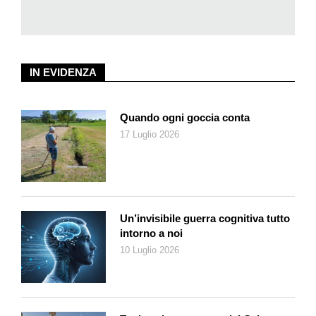
acquisito una grande porzione grazie allo studio della Torah e
delle tradizioni sacre.
Non come il povero Reb Chayim, nei cui occhi brilla una bontà
antica, che considera il Rabbi «la mano destra di Dio». Per lui
IN EVIDENZA
la madre di Isaac scrive le lettere ai figli emigrati in America,
dove tutto, a suo parere, era alla rovescia e «la gente
Quando ogni goccia conta
camminava a testa in giù».
17 Luglio 2026
E che dire del quasi centenario Reb Moishe, detto Ba-ba-ba
per il suo costante intercalare, che si tappa le orecchie
sentendo voci femminili che possono condurlo alla lascivia, e
dorme vestito perché il Messia può giungere in qualsiasi
istante. Mentre Reb Asher, il lattaio, un uomo che fa
Un’invisibile guerra cognitiva tutto
intorno a noi
beneficenza a destra e a manca, e canta nel coro della
10 Luglio 2026
congregazione la piccolezza dell’uomo e la grandezza di Dio,
salva l’intera famiglia del Rabbi da un incendio durante la notte.
Il piccolo Isaac nascosto spesso in qualche angolo della
stanza di suo padre, colleziona immagini inedite e personaggi