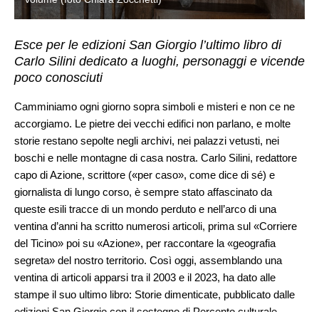
Esce per le edizioni San Giorgio l’ultimo libro di
Carlo Silini dedicato a luoghi, personaggi e vicende
poco conosciuti
Camminiamo ogni giorno sopra simboli e misteri e non ce ne
accorgiamo. Le pietre dei vecchi edifici non parlano, e molte
storie restano sepolte negli archivi, nei palazzi vetusti, nei
boschi e nelle montagne di casa nostra. Carlo Silini, redattore
capo di Azione, scrittore («per caso», come dice di sé) e
giornalista di lungo corso, è sempre stato affascinato da
queste esili tracce di un mondo perduto e nell’arco di una
ventina d’anni ha scritto numerosi articoli, prima sul «Corriere
del Ticino» poi su «Azione», per raccontare la «geografia
segreta» del nostro territorio. Così oggi, assemblando una
ventina di articoli apparsi tra il 2003 e il 2023, ha dato alle
stampe il suo ultimo libro: Storie dimenticate, pubblicato dalle
edizioni San Giorgio con il sostegno di Percento culturale