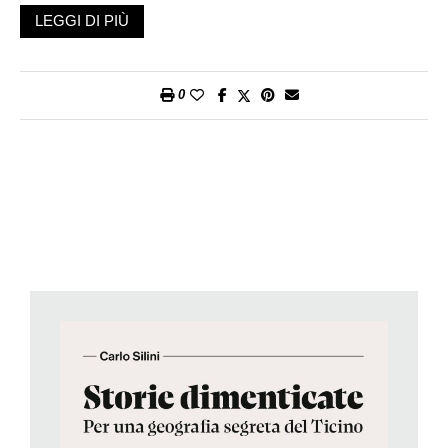
Migros Ticino, BancaStato, «Azione» e «Corriere del Ticino».
LEGGI DI PIÙ
«Il passato costituisce un territorio di memoria che non mente
– scrive nella prefazione al volume l’architetto Mario Botta – e
0
accanto ai buchi neri si offrono anche squarci di realtà
luminosi. Il mosaico tracciato da questa inattesa narrazione
(…) può essere interpretato come un caleidoscopio di luci e
ombre che si alternano e offrono al lettore la possibilità di varie
interpretazioni».
Ma di che storie si tratta? Un esempio. C’è un castello in Val
Verzasca, o almeno così sembra: un castelletto con quattro
torri al centro di Brione, frazione del nuovo comune di
Verzasca. Fino al 1997 era una trattoria, gestita dalle sorelle
Togni, poi è rimasto chiuso a lungo finché nel 2019 non sono
iniziati i restauri. La gente del villaggio ricorda con nostalgia i
tempi delle due sorelle, e oggi che l’edificio viene usato come
ambientazione per le escape room, chi potrebbe immaginare
che secoli fa, ad abitarlo era un vero e proprio tiranno?