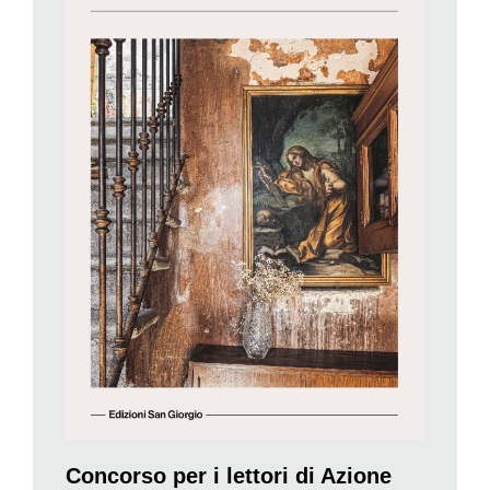
E, altro esempio, chi avrebbe potuto immaginare, fino al 2020,
che in tempo di guerra l’Ospedale Beata Vergine di Mendrisio
accoglieva malati che non erano malati, ma perseguitati (ebrei
e italiani) in fuga dalla barbarie nazi-fascista? Lo attestano
alcuni registri acquistati da un rigattiere pochi anni fa,
attentamente letti da una signora che si è lasciata trascinare
dalla curiosità attorno ai nomi marcati nei registri, scoprendo
destini incredibili di cui forse, senza quelle ricerche, non
sapremmo nulla.
O, ancora, chi sapeva che nel Seicento c’è stato un balivo, in
Valle di Blenio che ha condotto numerosi interrogatori di
bambini sospettati di stregoneria? E che, in quello stesso
periodo, un parroco di Biasca reclamava contro i troppi roghi di
presunte streghe e affrontava con coraggio la peste aiutando
come poteva i malati, prima di morire anch’esso durante la
terza ondata del morbo?
Concorso per i lettori di Azione
Chi ricorda, infine, l’immenso quadro circolare al Monte Verità