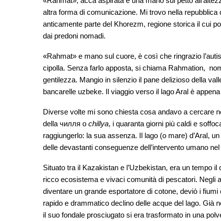
«Rahmat», acca aspirata e una mano sul petto all’altezz
altra forma di comunicazione. Mi trovo nella repubblica
anticamente parte del Khorezm, regione storica il cui pop
dai predoni nomadi.
«Rahmat» e mano sul cuore, è così che ringrazio l’autis
cipolla. Senza farlo apposta, si chiama Rahmation, no
gentilezza. Mangio in silenzio il pane delizioso della val
bancarelle uzbeke. Il viaggio verso il lago Aral è appena
Diverse volte mi sono chiesta cosa andavo a cercare nel
della чилля o
chillya
, i quaranta giorni più caldi e soffoc
raggiungerlo: la sua assenza. Il lago (o mare) d’Aral, u
delle devastanti conseguenze dell’intervento umano nel
Situato tra il Kazakistan e l’Uzbekistan, era un tempo i
ricco ecosistema e vivaci comunità di pescatori. Negli a
diventare un grande esportatore di cotone, deviò i fium
rapido e drammatico declino delle acque del lago. Già ne
il suo fondale prosciugato si era trasformato in una polv