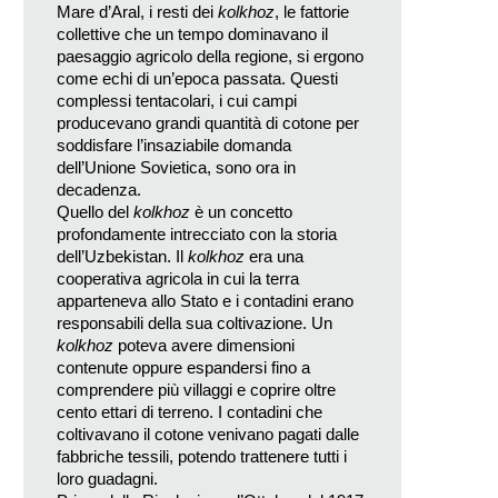
Mare d’Aral, i resti dei
kolkhoz
, le fattorie
collettive che un tempo dominavano il
paesaggio agricolo della regione, si ergono
come echi di un’epoca passata. Questi
complessi tentacolari, i cui campi
producevano grandi quantità di cotone per
soddisfare l’insaziabile domanda
dell’Unione Sovietica, sono ora in
decadenza.
Quello del
kolkhoz
è un concetto
profondamente intrecciato con la storia
dell’Uzbekistan. Il
kolkhoz
era una
cooperativa agricola in cui la terra
apparteneva allo Stato e i contadini erano
responsabili della sua coltivazione. Un
kolkhoz
poteva avere dimensioni
contenute oppure espandersi fino a
comprendere più villaggi e coprire oltre
cento ettari di terreno. I contadini che
coltivavano il cotone venivano pagati dalle
fabbriche tessili, potendo trattenere tutti i
loro guadagni.