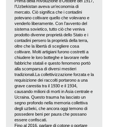
Prima della Rivoluzione d’Ottobre del 1917,
l’Uzbekistan aveva un’economia di
mercato. Ciò significa che i contadini
potevano coltivare quello che volevano e
venderlo liberamente. Con l’avvento del
sistema sovietico, tutto ciò che veniva
prodotto divenne proprietà dello Stato e i
contadini persero la proprietà della terra,
oltre che la libertà di scegliere cosa
coltivare. Molti artigiani furono costretti a
chiudere le loro botteghe e lavorare nelle
fabbriche statali e questo fenomeno portò
alla scomparsa di diversi mestieri
tradizionali.La collettivizzazione forzata e la
requisizione dei raccolti portarono a una
grave carestia tra il 1930 e il 1934,
causando milioni di morti in Asia centrale e
Ucraina. Questo trauma ha lasciato un
segno profondo nella memoria collettiva
degli uzbeki, che ancora oggi temono di
possedere beni per paura che possano
essere confiscati.
Fino al 2016, parlare di cotone o portare