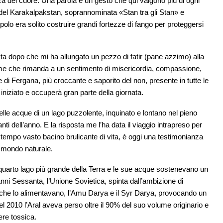
a del cuore. Una parola e un gesto che qui valgono più di ogni
 del Karakalpakstan, soprannominata «Stan tra gli Stan» e
olo era solito costruire grandi fortezze di fango per proteggersi
ta dopo che mi ha allungato un pezzo di fatir (pane azzimo) alla
me che rimanda a un sentimento di misericordia, compassione,
le di Fergana, più croccante e saporito del non, presente in tutte le
 iniziato e occuperà gran parte della giornata.
le acque di un lago puzzolente, inquinato e lontano nel pieno
anti dell’anno. E la risposta me l’ha data il viaggio intrapreso per
n tempo vasto bacino brulicante di vita, è oggi una testimonianza
 mondo naturale.
l quarto lago più grande della Terra e le sue acque sostenevano un
nni Sessanta, l’Unione Sovietica, spinta dall’ambizione di
i che lo alimentavano, l’Amu Darya e il Syr Darya, provocando un
l 2010 l’Aral aveva perso oltre il 90% del suo volume originario e
ere tossica.