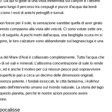
o. Da qui si gode di una vista ininterrotta sui canyon e i deserti
Sparsi lungo il percorso tra cespugli e pozze d’acqua dai bordi
ono i resti di antichi petroglifi e tumuli.
n fosse per il sole, la sensazione sarebbe quella di aver girato
 presto compaiono alla vista altri veicoli. Ci sono volute sette ore,
di seguirlo. A pochi metri dall’acqua, una fanghiglia scura mi si
gono, le loro calzature sono abbandonate sul bagnasciuga e una
ma del Mare d’Aral è collassato completamente. Tutta l’acqua che
 di sé sali e minerali. L’altissima concentrazione di sale lo rende
nte, ed è anche il motivo per cui nessun pesce può sopravvivere
superficie pari a circa un decimo delle dimensioni originali.
enza potente. I fondali essiccati, le città fantasma, i
kolkhoz
mpatto dell’intervento umano sul mondo naturale. La storia del lago
uesto pianeta, perché le nostre azioni possono avere
nire.
apocalisse