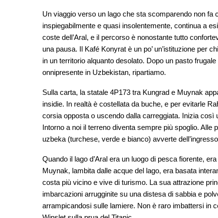
Un viaggio verso un lago che sta scomparendo non fa che
inspiegabilmente e quasi insolentemente, continua a esis
coste dell’Aral, e il percorso è nonostante tutto confort
una pausa. Il Kafé Konyrat è un po’ un’istituzione per ch
in un territorio alquanto desolato. Dopo un pasto frugale
onnipresente in Uzbekistan, ripartiamo.
Sulla carta, la statale 4P173 tra Kungrad e Muynak appa
insidie. In realtà è costellata da buche, e per evitarle 
corsia opposta o uscendo dalla carreggiata. Inizia così
Intorno a noi il terreno diventa sempre più spoglio. Alle
uzbeka (turchese, verde e bianco) avverte dell’ingresso i
Quando il lago d’Aral era un luogo di pesca fiorente, er
Muynak, lambita dalle acque del lago, era basata interam
costa più vicino e vive di turismo. La sua attrazione pri
imbarcazioni arrugginite su una distesa di sabbia e polve
arrampicandosi sulle lamiere. Non è raro imbattersi in c
Winslet sulla prua del Titanic.