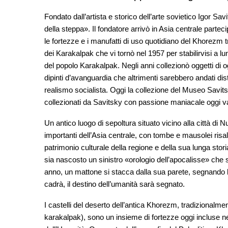
Fondato dall’artista e storico dell’arte sovietico Igor 
della steppa». Il fondatore arrivò in Asia centrale part
le fortezze e i manufatti di uso quotidiano del Khorezm t
dei Karakalpak che vi tornò nel 1957 per stabilirvisi a l
del popolo Karakalpak. Negli anni collezionò oggetti di 
dipinti d’avanguardia che altrimenti sarebbero andati di
realismo socialista. Oggi la collezione del Museo Savit
collezionati da Savitsky con passione maniacale oggi valg
Un antico luogo di sepoltura situato vicino alla città di
importanti dell’Asia centrale, con tombe e mausolei risal
patrimonio culturale della regione e della sua lunga st
sia nascosto un sinistro «orologio dell’apocalisse» che
anno, un mattone si stacca dalla sua parete, segnando l
cadrà, il destino dell’umanità sarà segnato.
I castelli del deserto dell’antica Khorezm, tradizionalm
karakalpak), sono un insieme di fortezze oggi incluse n