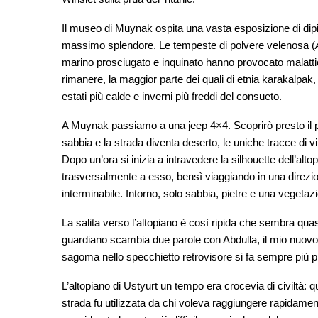
Il museo di Muynak ospita una vasta esposizione di dipinti
massimo splendore. Le tempeste di polvere velenosa (
marino prosciugato e inquinato hanno provocato malattie
rimanere, la maggior parte dei quali di etnia karakalpak,
estati più calde e inverni più freddi del consueto.
A Muynak passiamo a una jeep 4×4. Scoprirò presto il p
sabbia e la strada diventa deserto, le uniche tracce di 
Dopo un’ora si inizia a intravedere la silhouette dell’al
trasversalmente a esso, bensì viaggiando in una direzi
interminabile. Intorno, solo sabbia, pietre e una vegetaz
La salita verso l’altopiano è così ripida che sembra quasi 
guardiano scambia due parole con Abdulla, il mio nuovo a
sagoma nello specchietto retrovisore si fa sempre più p
L’altopiano di Ustyurt un tempo era crocevia di civiltà:
strada fu utilizzata da chi voleva raggiungere rapidamente