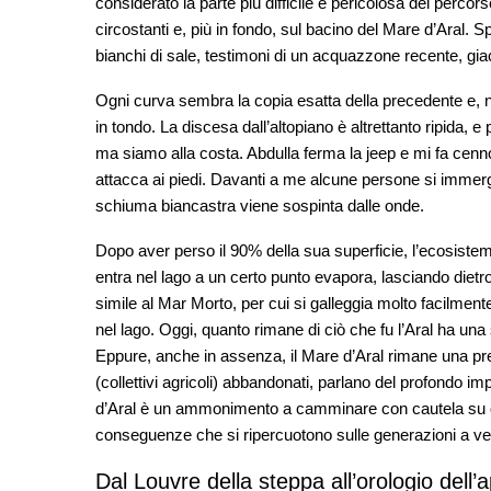
considerato la parte più difficile e pericolosa del percors
circostanti e, più in fondo, sul bacino del Mare d’Aral. 
bianchi di sale, testimoni di un acquazzone recente, giacci
Ogni curva sembra la copia esatta della precedente e, no
in tondo. La discesa dall’altopiano è altrettanto ripida, e
ma siamo alla costa. Abdulla ferma la jeep e mi fa cenno 
attacca ai piedi. Davanti a me alcune persone si immer
schiuma biancastra viene sospinta dalle onde.
Dopo aver perso il 90% della sua superficie, l’ecosiste
entra nel lago a un certo punto evapora, lasciando dietro
simile al Mar Morto, per cui si galleggia molto facilme
nel lago. Oggi, quanto rimane di ciò che fu l’Aral ha una 
Eppure, anche in assenza, il Mare d’Aral rimane una pres
(collettivi agricoli) abbandonati, parlano del profondo i
d’Aral è un ammonimento a camminare con cautela su q
conseguenze che si ripercuotono sulle generazioni a ve
Dal Louvre della steppa all’orologio dell’