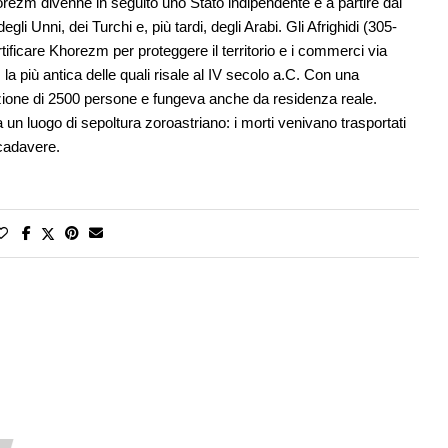
orezm divenne in seguito uno Stato indipendente e a partire dal
egli Unni, dei Turchi e, più tardi, degli Arabi. Gli Afrighidi (305-
tificare Khorezm per proteggere il territorio e i commerci via
la più antica delle quali risale al IV secolo a.C. Con una
azione di 2500 persone e fungeva anche da residenza reale.
 un luogo di sepoltura zoroastriano: i morti venivano trasportati
 cadavere.