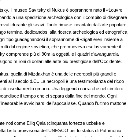
Savitsky, il museo Savitsky di Nukus è soprannominato il «Louvre
ecipando a una spedizione archeologica con il compito di disegnare
rovati durante gli scavi. Tanto rimase incantato dall’arte popolare
ungo termine, dedicandosi alla ricerca archeologica ed etnografica
ogni tipo guadagnandosi il soprannome di «rigattiere» insieme a
strutti dal regime sovietico, che promuoveva esclusivamente il
sky comprende più di 90mila oggetti, e i quadri d’avanguardia
ono milioni di dollari alle aste più prestigiose dell’Occidente.
 Nukus, quella di Mizdakhan è una delle necropoli più grandi e
enti al I secolo d.C.. La necropoli è una testimonianza del ricco
oria di insediamento umano. Una leggenda narra che nel cimitero
 scandisce il tempo che ci separa dalla fine del mondo. Ogni
’inesorabile avvicinarsi dell’apocalisse. Quando l’ultimo mattone
ente noti come Elliq Qala (cinquanta fortezze uzbeke e
ella Lista provvisoria dell’UNESCO per lo status di Patrimonio