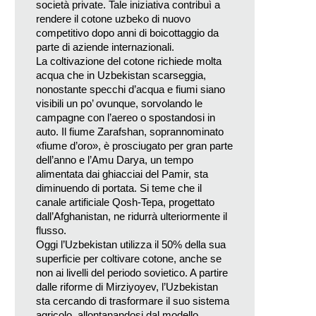
società private. Tale iniziativa contribuì a
rendere il cotone uzbeko di nuovo
competitivo dopo anni di boicottaggio da
parte di aziende internazionali.
La coltivazione del cotone richiede molta
acqua che in Uzbekistan scarseggia,
nonostante specchi d’acqua e fiumi siano
visibili un po’ ovunque, sorvolando le
campagne con l’aereo o spostandosi in
auto. Il fiume Zarafshan, soprannominato
«fiume d’oro», è prosciugato per gran parte
dell’anno e l’Amu Darya, un tempo
alimentata dai ghiacciai del Pamir, sta
diminuendo di portata. Si teme che il
canale artificiale Qosh-Tepa, progettato
dall’Afghanistan, ne ridurrà ulteriormente il
flusso.
Oggi l’Uzbekistan utilizza il 50% della sua
superficie per coltivare cotone, anche se
non ai livelli del periodo sovietico. A partire
dalle riforme di Mirziyoyev, l’Uzbekistan
sta cercando di trasformare il suo sistema
agricolo, allontanandosi dal modello