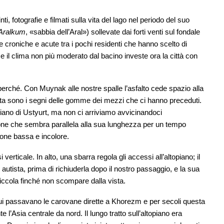
, fotografie e filmati sulla vita del lago nel periodo del suo
Aralkum
, «sabbia dell’Aral») sollevate dai forti venti sul fondale
 croniche e acute tra i pochi residenti che hanno scelto di
 e il clima non più moderato dal bacino investe ora la città con
erché. Con Muynak alle nostre spalle l’asfalto cede spazio alla
vita sono i segni delle gomme dei mezzi che ci hanno preceduti.
topiano di Ustyurt, ma non ci arriviamo avvicinandoci
one che sembra parallela alla sua lunghezza per un tempo
ione bassa e incolore.
verticale. In alto, una sbarra regola gli accessi all’altopiano; il
utista, prima di richiuderla dopo il nostro passaggio, e la sua
iccola finché non scompare dalla vista.
 qui passavano le carovane dirette a Khorezm e per secoli questa
 l’Asia centrale da nord. Il lungo tratto sull’altopiano era