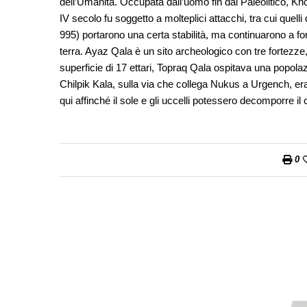
dell’Umanità. Occupata dall’uomo fin dal Paleolitico, Kh
IV secolo fu soggetto a molteplici attacchi, tra cui quelli d
995) portarono una certa stabilità, ma continuarono a for
terra. Ayaz Qala è un sito archeologico con tre fortezze, 
superficie di 17 ettari, Topraq Qala ospitava una popol
Chilpik Kala, sulla via che collega Nukus a Urgench, era
qui affinché il sole e gli uccelli potessero decomporre il
0