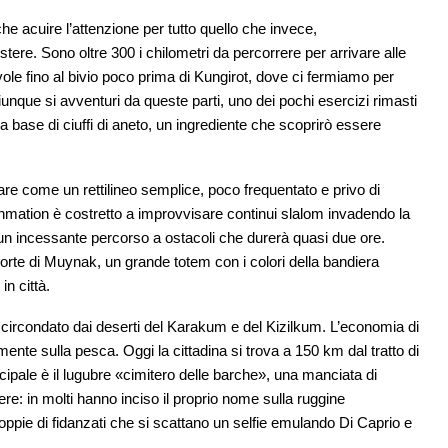
 acuire l’attenzione per tutto quello che invece,
tere. Sono oltre 300 i chilometri da percorrere per arrivare alle
evole fino al bivio poco prima di Kungirot, dove ci fermiamo per
iunque si avventuri da queste parti, uno dei pochi esercizi rimasti
 a base di ciuffi di aneto, un ingrediente che scoprirò essere
re come un rettilineo semplice, poco frequentato e privo di
Rahmation è costretto a improvvisare continui slalom invadendo la
 un incessante percorso a ostacoli che durerà quasi due ore.
 porte di Muynak, un grande totem con i colori della bandiera
n città.
a circondato dai deserti del Karakum e del Kizilkum. L’economia di
ente sulla pesca. Oggi la cittadina si trova a 150 km dal tratto di
ncipale è il lugubre «cimitero delle barche», una manciata di
re: in molti hanno inciso il proprio nome sulla ruggine
oppie di fidanzati che si scattano un selfie emulando Di Caprio e