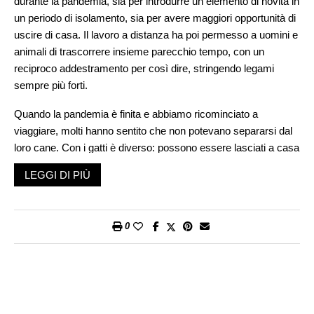
durante la pandemia, sia per introdurre un elemento di novità in
un periodo di isolamento, sia per avere maggiori opportunità di
uscire di casa. Il lavoro a distanza ha poi permesso a uomini e
animali di trascorrere insieme parecchio tempo, con un
reciproco addestramento per così dire, stringendo legami
sempre più forti.
Quando la pandemia è finita e abbiamo ricominciato a
viaggiare, molti hanno sentito che non potevano separarsi dal
loro cane. Con i gatti è diverso: possono essere lasciati a casa
più facilmente e al tempo stesso è più complicato portarli con
LEGGI DI PIÙ
sé. I cani invece vorrebbero stare sempre coi loro padroni.
Certo ci sono da tempo pensioni per animali e molti cani, dopo
il trauma della prima volta, possono trovarle anche divertenti.
0
Ma comunque sono lontani dalla nostra vista e non possiamo
sapere veramente come saranno trattati.
E così gli operatori turistici si sono trovati alle prese con un
nuovo e inaspettato problema (come se non bastassero quelli
legati alla ripartenza dei viaggi dopo una lunga pausa). Le