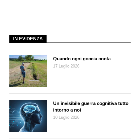
compagnie aeree, per esempio. Di regola già da qualche anno
i cani di piccola taglia possono viaggiare in cabina con il loro
proprietario, purché chiusi in un trasportino collocato sotto il
sedile di fronte al passeggero. I cani di taglia media o grande
invece finiscono nella stiva insieme ai bagagli, anche se in
IN EVIDENZA
compartimenti speciali con temperatura e pressione controllati.
Entrambe le possibilità però ‒ specie la stiva, dove il cane
resta solo e spaventato ‒ sono sempre più sgradite.
Quando ogni goccia conta
17 Luglio 2026
Alcune compagnie stanno tentando soluzioni diverse e hanno
scoperto che i padroni sono disposti a spendere cifre anche
importanti pur di avere il proprio cane al fianco. Per esempio
una Compagnia americana, Bark Air, offre voli charter tra New
York e l’Europa con tariffe sino a 8mila dollari per cane e
Un’invisibile guerra cognitiva tutto
padrone. E Le Pet Express è un minibus per chi viaggia con
intorno a noi
animali domestici attraverso il tunnel della Manica fino al
10 Luglio 2026
Regno Unito. Ma anche a un diverso livello di ricchezza,
supplementi di 100 o 150 franchi per una più confortevole
sistemazione dell’animale sono accolti senza fiatare.