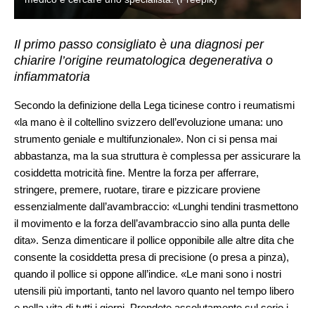
Il primo passo consigliato è una diagnosi per
chiarire l’origine reumatologica degenerativa o
infiammatoria
Secondo la definizione della Lega ticinese contro i reumatismi
«la mano è il coltellino svizzero dell’evoluzione umana: uno
strumento geniale e multifunzionale». Non ci si pensa mai
abbastanza, ma la sua struttura è complessa per assicurare la
cosiddetta motricità fine. Mentre la forza per afferrare,
stringere, premere, ruotare, tirare e pizzicare proviene
essenzialmente dall’avambraccio: «Lunghi tendini trasmettono
il movimento e la forza dell’avambraccio sino alla punta delle
dita». Senza dimenticare il pollice opponibile alle altre dita che
consente la cosiddetta presa di precisione (o presa a pinza),
quando il pollice si oppone all’indice. «Le mani sono i nostri
utensili più importanti, tanto nel lavoro quanto nel tempo libero
e nella vita di tutti i giorni. Prendete assolutamente sul serio i