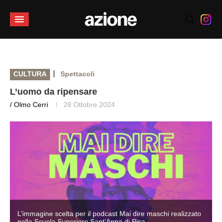
|
CULTURA
Spettacoli
L’uomo da ripensare
/ Olmo Cerri
28 Ottobre 2024
L’immagine scelta per il podcast Mai dire maschi realizzato
nella Scuola Superiore Sant’Anna di Pisa