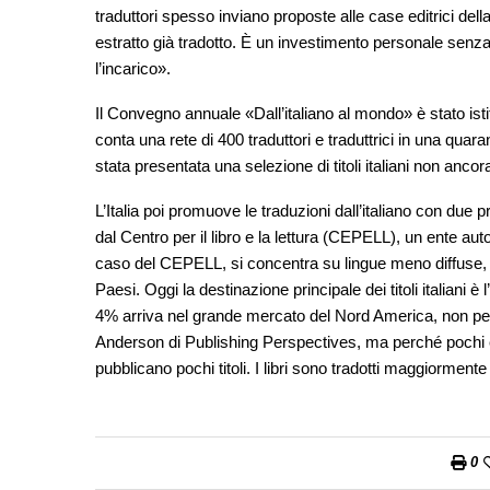
traduttori spesso inviano proposte alle case editrici del
estratto già tradotto. È un investimento personale senza 
l’incarico».
Il Convegno annuale «Dall’italiano al mondo» è stato istit
conta una rete di 400 traduttori e traduttrici in una quar
stata presentata una selezione di titoli italiani non ancora
L’Italia poi promuove le traduzioni dall’italiano con due p
dal Centro per il libro e la lettura (CEPELL), un ente au
caso del CEPELL, si concentra su lingue meno diffuse, pe
Paesi. Oggi la destinazione principale dei titoli italiani 
4% arriva nel grande mercato del Nord America, non pe
Anderson di Publishing Perspectives, ma perché pochi ed
pubblicano pochi titoli. I libri sono tradotti maggiorme
0