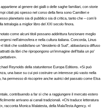
 appartiene al genere dei gialli o delle saghe familiari, con storie
pi citati più spesso nel corso della fiera sono Camilleri e
so planetario sia di pubblico sia di critica, tanto che – com’è
 tetralogia a miglior libro del XXI secolo finora.
otato come alcuni titoli possano addirittura funzionare meglio
mergersi nell’atmosfera e nella cultura italiana. Concorda, Linus
 titoli che soddisfano un “desiderio di Sud”, abbastanza diffuso
tratti da libri che ripropongono un’immagine dell’Italia un po’
spettative».
hael Reynolds della statunitense Europa Editions. «Si può
nza, una base su cui poi costruire un interesse più vasto nella
io, ha permesso di riscoprire anche autrici del passato come Elsa
entale, contribuendo a far sì che a raggiungere il mercato estero
ficilmente arrivano ai canali tradizionali. «Chi traduce letteratura
ut», racconta Monica Malatesta, della MalaTesta Agency. «I