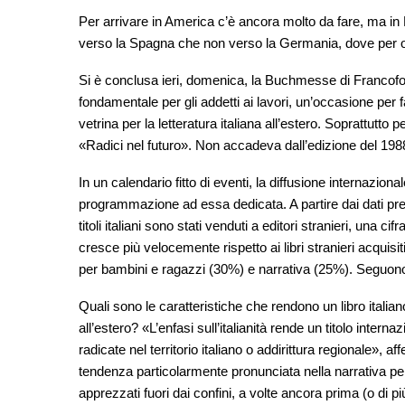
Per arrivare in America c’è ancora molto da fare, ma in E
verso la Spagna che non verso la Germania, dove per ora
Si è conclusa ieri, domenica, la Buchmesse di Francofort
fondamentale per gli addetti ai lavori, un’occasione per 
vetrina per la letteratura italiana all’estero. Soprattutto 
«Radici nel futuro». Non accadeva dall’edizione del 198
In un calendario fitto di eventi, la diffusione internazional
programmazione ad essa dedicata. A partire dai dati presen
titoli italiani sono stati venduti a editori stranieri, una 
cresce più velocemente rispetto ai libri stranieri acquisiti d
per bambini e ragazzi (30%) e narrativa (25%). Seguono re
Quali sono le caratteristiche che rendono un libro itali
all’estero? «L’enfasi sull’italianità rende un titolo intern
radicate nel territorio italiano o addirittura regionale», 
tendenza particolarmente pronunciata nella narrativa per 
apprezzati fuori dai confini, a volte ancora prima (o di più