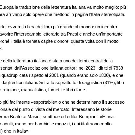
uropa la traduzione della letteratura italiana va molto meglio: più
 arrivano solo opere che mettono in pagina l’Italia stereotipata.
e, ovvero la fiera del libro più grande al mondo: un incontro
favorire l’interscambio letterario tra Paesi e anche un’importante
perché l’Italia è tornata ospite d’onore, questa volta con il motto
8.
e della letteratura italiana è stata uno dei temi centrali della
tati dall’Associazione italiana editori: nel 2023 i diritti di 7838
cifra quadruplicata rispetto al 2001 (quando erano solo 1800), e che
agli editori italiani. Si tratta soprattutto di saggistica (31%), libri
ligione, manualistica, fumetti e libri d’arte.
ano più facilmente «esportabile» o che ne determinano il successo
azionale dal punto di vista del mercato. Interessano le storie
afferma Beatrice Masini, scrittrice ed editor Bompiani. «È una
adulti, meno per bambini e ragazzi, i cui titoli sono molto
) che in Italia».