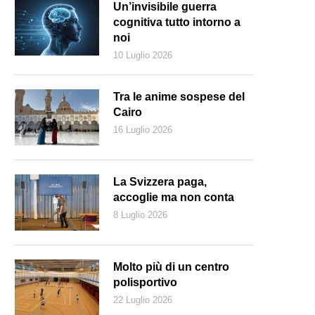
Un’invisibile guerra
cognitiva tutto intorno a
noi
10 Luglio 2026
Tra le anime sospese del
Cairo
16 Luglio 2026
La Svizzera paga,
accoglie ma non conta
8 Luglio 2026
questa l’immagine scelta per rappresentare alla Buchmesse la letteratur
Molto più di un centro
polisportivo
22 Luglio 2026