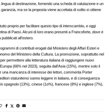
la lingua di destinazione, fornendo una scheda di valutazione e un
garanzia, ma se la proposta viene accettata di solito si ottiene
uito proprio per facilitare questo tipo di interscambio, e oggi
antina di Paesi. Alcuni di loro erano presenti a Francoforte, dove è
 pubblicati all’estero.
rogrammi di contributi erogati dal Ministero degli Affari Esteri e
tonomo del Ministero della Cultura. La promozione, soprattutto nel
r permettere alla letteratura italiana di raggiungere nuovi
è l’Europa (66% nel 2023), seguita dall’Asia (15%), mentre solo il
r una mancanza di interesse dei lettori, commenta Porter
itori statunitensi sanno leggere in italiano, e di conseguenza
nte in spagnolo (13%), cinese (1o%), francese (8%) e inglese (7%).