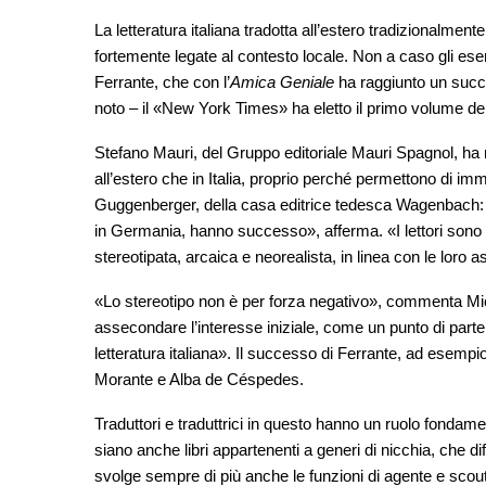
La letteratura italiana tradotta all’estero tradizionalmente
fortemente legate al contesto locale. Non a caso gli esem
Ferrante, che con l’
Amica Geniale
ha raggiunto un succes
noto – il «New York Times» ha eletto il primo volume della
Stefano Mauri, del Gruppo editoriale Mauri Spagnol, ha n
all’estero che in Italia, proprio perché permettono di im
Guggenberger, della casa editrice tedesca Wagenbach: «I
in Germania, hanno successo», afferma. «I lettori sono at
stereotipata, arcaica e neorealista, in linea con le loro a
«Lo stereotipo non è per forza negativo», commenta Mic
assecondare l’interesse iniziale, come un punto di parte
letteratura italiana». Il successo di Ferrante, ad esemp
Morante e Alba de Céspedes.
Traduttori e traduttrici in questo hanno un ruolo fondam
siano anche libri appartenenti a generi di nicchia, che dif
svolge sempre di più anche le funzioni di agente e sco