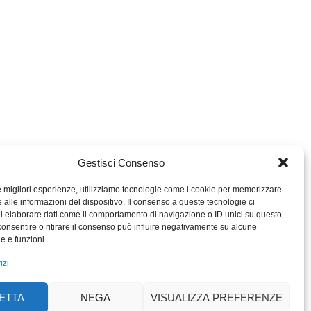
Gestisci Consenso
le migliori esperienze, utilizziamo tecnologie come i cookie per memorizzare
 alle informazioni del dispositivo. Il consenso a queste tecnologie ci
i elaborare dati come il comportamento di navigazione o ID unici su questo
consentire o ritirare il consenso può influire negativamente su alcune
MIGROS TICINO
he e funzioni.
MIGROS
izi
SCUOLA CLUB
PERCENTO CULTURALE
ETTA
NEGA
VISUALIZZA PREFERENZE
MIGROS TICINO