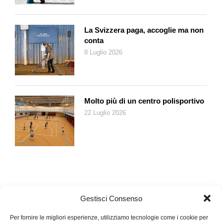
Andrea-Malpelo può solo prendere atto della loro ineluttabilità:
«Penso ai muli da soma che arrancano in salita crepando
senza voltarsi, senza chiedersi se esiste di meglio, fedeli al
La Svizzera paga, accoglie ma non
loro carico e alla loro sorte».
conta
8 Luglio 2026
Salvarsi significa confinarsi entro il perimetro della materialità e
delle occupazioni, in cui l’uomo può ancora illudersi che le
cose siano controllabili e meno minacciose: Andrea che si
spacca la schiena spostando pietre; Nina che ripassa la
Molto più di un centro polisportivo
lezione di scienze mentre spinge il carrello nel reparto latticini; i
22 Luglio 2026
due che si ingozzano di pici e di dolci dopo aver lasciato in
fretta il funerale di Chiara. Anche se per proteggere una
ragazzina dal male del Mondo non bastano certo l’acquisto di
un cucciolo di maremmano o una giornata sulla spiaggia di
Baratti o una notte nel più costoso hotel di San Vincenzo.
Fin qui tutto abbastanza bene. Convince il rapporto tra questo
Gestisci Consenso
quarantenne «che lavora con le mani» e la sera legge Le
braci e questa ragazzina con gli occhi perennemente sul
Per fornire le migliori esperienze, utilizziamo tecnologie come i cookie per