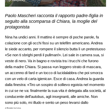
Paolo Mascheri racconta il rapporto padre-figlia in
seguito alla scomparsa di Chiara, la moglie del
protagonista
Nina ha undici anni. Il mattino è sempre di poche parole, fa
colazione con gli occhi fissi su un telefilm americano. Andrea
le siede accanto, per rompere il silenzio butta lì un pretestuoso
«Se non ti sbrighi perdi il pullman!». Lei sale in camera sua, si
veste di nero. Va in bagno e rovista tra i trucchi che furono
della madre Chiara. Si passa «un leggero strato di mascara,
un accenno di fard e un tocco di lucidalabbra che poi smorza
con un velo di carta igienica». Esce di casa. Andrea la guarda
dalla finestra: «Tiro un sospiro di sollievo egoista nel momento
in cui se ne va: finalmente la sua vita è delegata alla società, al
conducente dell’autobus, agli insegnanti, alle amiche. Non
sono più solo, mi illudo e sento un peso levarsi dallo
stomaco».