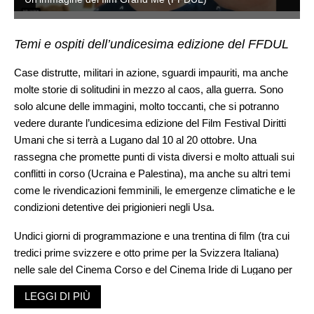
Temi e ospiti dell’undicesima edizione del FFDUL
Case distrutte, militari in azione, sguardi impauriti, ma anche
molte storie di solitudini in mezzo al caos, alla guerra. Sono
solo alcune delle immagini, molto toccanti, che si potranno
vedere durante l’undicesima edizione del Film Festival Diritti
Umani che si terrà a Lugano dal 10 al 20 ottobre. Una
rassegna che promette punti di vista diversi e molto attuali sui
conflitti in corso (Ucraina e Palestina), ma anche su altri temi
come le rivendicazioni femminili, le emergenze climatiche e le
condizioni detentive dei prigionieri negli Usa.
Undici giorni di programmazione e una trentina di film (tra cui
tredici prime svizzere e otto prime per la Svizzera Italiana)
nelle sale del Cinema Corso e del Cinema Iride di Lugano per
raccontare i diritti umani. Mentre al cinema LUX art house di
LEGGI DI PIÙ
Massagno verrà proposto – per la seconda volta – il Concorso