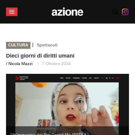
|
CULTURA
Spettacoli
Dieci giorni di diritti umani
/ Nicola Mazzi
7 Ottobre 2024
Un'immagine del film Grand Me (FFDUL)