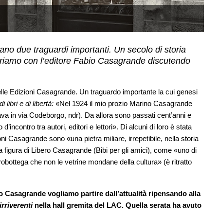
(
iano due traguardi importanti. Un secolo di storia
orriamo con l’editore Fabio Casagrande discutendo
elle Edizioni Casagrande. Un traguardo importante la cui genesi
 libri e di libertà:
«Nel 1924 il mio prozio Marino Casagrande
ovava in via Codeborgo, ndr). Da allora sono passati cent’anni e
incontro tra autori, editori e lettori». Di alcuni di loro è stata
i Casagrande sono «una pietra miliare, irrepetibile, nella storia
a figura di Libero Casagrande (Bibi per gli amici), come «uno di
trobottega che non le vetrine mondane della cultura» (è ritratto
.
bio Casagrande vogliamo partire dall’attualità ripensando alla
irriverenti
nella hall gremita del LAC. Quella serata ha avuto