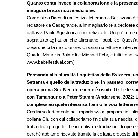
Quanto conta invece la collaborazione e la presenza 
inaugura la sua nuova edizione.
Come si sa l’idea di un festival letterario a Bellinzona è
redattore da Casagrande, a immaginarlo (e a decidere di
dall’avv. Paolo Agustoni a concretizzarlo. Un po’ come i pre
soprattutto agli autori che affrontano il pubblico. Quest
cosa che ci fa molto onore. Ci saranno letture e interven
Quadri, Maurizia Balmelli e Michael Fehr, e tutti sono in
www.babelfestival.com)
Pensando alla pluralità linguistica della Svizzera, u
Settanta è quello della traduzione. In passato, cor
opera prima Sez Ner, di recente è uscito Grit e le 
con Tamangur o a Peter Stamm (Andarsene, 2022; La
complessivo quale rilevanza hanno le voci letterarie 
Crediamo fortemente nell’importanza di proporre in italian
collana Ch, con cui collaboriamo fin dalla sua nascita, c
tratta di un progetto che incentiva le traduzioni di opere
perché abbiamo ricevuto tramite la collana proposte di libr