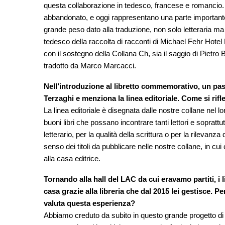
questa collaborazione in tedesco, francese e romancio. D
abbandonato, e oggi rappresentano una parte importante d
grande peso dato alla traduzione, non solo letteraria ma 
tedesco della raccolta di racconti di Michael Fehr Hotel 
con il sostegno della Collana Ch, sia il saggio di Pietro B
tradotto da Marco Marcacci.
Nell’introduzione al libretto commemorativo, un pas
Terzaghi e menziona la linea editoriale. Come si rifle
La linea editoriale è disegnata dalle nostre collane nel l
buoni libri che possano incontrare tanti lettori e sopratt
letterario, per la qualità della scrittura o per la rileva
senso dei titoli da pubblicare nelle nostre collane, in cui
alla casa editrice.
Tornando alla hall del LAC da cui eravamo partiti, i 
casa grazie alla libreria che dal 2015 lei gestisce.
valuta questa esperienza?
Abbiamo creduto da subito in questo grande progetto di a