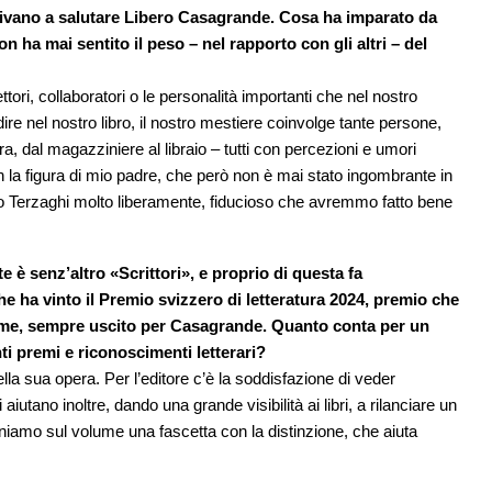
i venivano a salutare Libero Casagrande. Cosa ha imparato da
non ha mai sentito il peso – nel rapporto con gli altri – del
ttori, collaboratori o le personalità importanti che nel nostro
re nel nostro libro, il nostro mestiere coinvolge tante persone,
lavora, dal magazziniere al libraio – tutti con percezioni e umori
con la figura di mio padre, che però non è mai stato ingombrante in
eo Terzaghi molto liberamente, fiducioso che avremmo fatto bene
 è senz’altro «Scrittori», e proprio di questa fa
che ha vinto il Premio svizzero di letteratura 2024, premio che
ume, sempre uscito per Casagrande. Quanto conta per un
ti premi e riconoscimenti letterari?
della sua opera. Per l’editore c’è la soddisfazione di veder
i aiutano inoltre, dando una grande visibilità ai libri, a rilanciare un
oniamo sul volume una fascetta con la distinzione, che aiuta