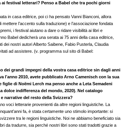
ai festival letterari? Penso a Babel che tra pochi giorni
 nata in casa editrice, poi ci ha pensato Vanni Bianconi, allora
 mettere l’accento sulla traduzione) e l’associazione fondata
mi, i festival aiutano a dare o ridare visibilità ai libri e
’anno Babel dedicherà una serata ai 75 anni della casa editrice,
ti dei nostri autori Alberto Saibene, Fabio Pusterla, Claudia
vitati ad assistere. (v. programma sul sito di Babel:
no dei grandi impegni della vostra casa editrice sin dagli anni
reva l’anno 2010, avete pubblicato Arno Camenisch con la sua
sue figlie di Noëmi Lerch ma penso anche a Leta Semadeni
 dolce indifferenza del mondo, 2020). Nel catalogo
e narrative del resto della Svizzera?
o voci letterarie provenienti da altre regioni linguistiche. La
inquant’anni fa, è stata certamente uno stimolo importante: si
 svizzere tra le regioni linguistiche. Noi ne abbiamo beneficiato sia
i da tradurre, sia perché nostri libri sono stati tradotti grazie a