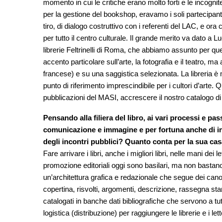
momento in cui le critiche erano molto forti e le incogn
per la gestione del bookshop, eravamo i soli partecipanti
tiro, di dialogo costruttivo con i referenti del LAC, e ora
per tutto il centro culturale. Il grande merito va dato a 
librerie Feltrinelli di Roma, che abbiamo assunto per que
accento particolare sull’arte, la fotografia e il teatro, m
francese) e su una saggistica selezionata. La libreria è m
punto di riferimento imprescindibile per i cultori d’arte
pubblicazioni del MASI, accrescere il nostro catalogo di lib
Pensando alla filiera del libro, ai vari processi e pa
comunicazione e immagine e per fortuna anche di inc
degli incontri pubblici? Quanto conta per la sua cas
Fare arrivare i libri, anche i migliori libri, nelle mani d
promozione editoriali oggi sono basilari, ma non bastano
un’architettura grafica e redazionale che segue dei canoni
copertina, risvolti, argomenti, descrizione, rassegna sta
catalogati in banche dati bibliografiche che servono a tut
logistica (distribuzione) per raggiungere le librerie e i l