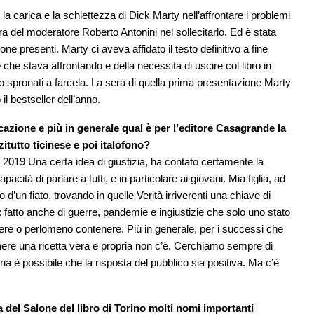
la carica e la schiettezza di Dick Marty nell’affrontare i problemi
vura del moderatore Roberto Antonini nel sollecitarlo. Ed è stata
e presenti. Marty ci aveva affidato il testo definitivo a fine
che stava affrontando e della necessità di uscire col libro in
no spronati a farcela. La sera di quella prima presentazione Marty
 il bestseller dell’anno.
cazione e più in generale qual è per l’editore Casagrande la
itutto ticinese e poi italofono?
 2019 Una certa idea di giustizia, ha contato certamente la
cità di parlare a tutti, e in particolare ai giovani. Mia figlia, ad
o d’un fiato, trovando in quelle Verità irriverenti una chiave di
: fatto anche di guerre, pandemie e ingiustizie che solo uno stato
vere o perlomeno contenere. Più in generale, per i successi che
re una ricetta vera e propria non c’è. Cerchiamo sempre di
na è possibile che la risposta del pubblico sia positiva. Ma c’è
del Salone del libro di Torino molti nomi importanti