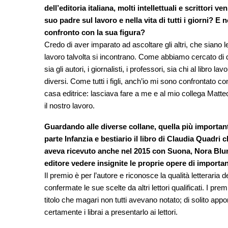
dell’editoria italiana, molti intellettuali e scrittor
suo padre sul lavoro e nella vita di tutti i giorni? E 
confronto con la sua figura?
Credo di aver imparato ad ascoltare gli altri, che siano le
lavoro talvolta si incontrano. Come abbiamo cercato di di
sia gli autori, i giornalisti, i professori, sia chi al libro 
diversi. Come tutti i figli, anch’io mi sono confrontato 
casa editrice: lasciava fare a me e al mio collega Matt
il nostro lavoro.
Guardando alle diverse collane, quella più importante
parte Infanzia e bestiario il libro di Claudia Quadri 
aveva ricevuto anche nel 2015 con Suona, Nora Bl
editore vedere insignite le proprie opere di importan
Il premio è per l’autore e riconosce la qualità letteraria 
confermate le sue scelte da altri lettori qualificati. I prem
titolo che magari non tutti avevano notato; di solito app
certamente i librai a presentarlo ai lettori.