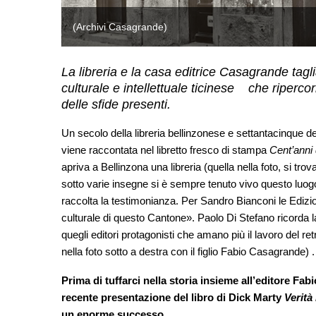
(Archivi Casagrande)
La libreria e la casa editrice Casagrande tagl
culturale e intellettuale ticinese che riperc
delle sfide presenti.
Un secolo della libreria bellinzonese e settantacinque d
viene raccontata nel libretto fresco di stampa
Cent’anni di
apriva a Bellinzona una libreria (quella nella foto, si tr
sotto varie insegne si è sempre tenuto vivo questo luogo d’
raccolta la testimonianza. Per Sandro Bianconi le Edizion
culturale di questo Cantone». Paolo Di Stefano ricorda l
quegli editori protagonisti che amano più il lavoro del re
nella foto sotto a destra con il figlio Fabio Casagrande) 
Prima di tuffarci nella storia insieme all’editore Fa
recente presentazione del libro di Dick Marty
Verità 
un enorme successo…