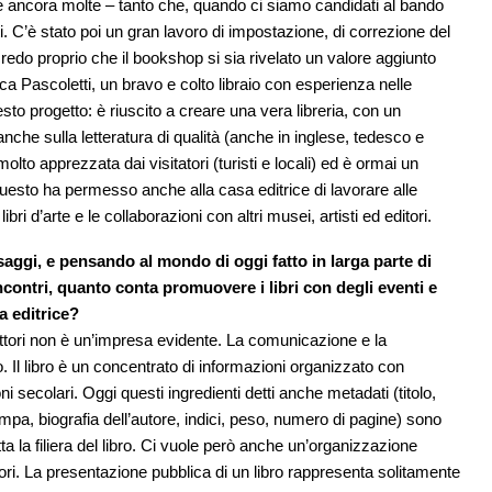
ite ancora molte – tanto che, quando ci siamo candidati al bando
. C’è stato poi un gran lavoro di impostazione, di correzione del
 credo proprio che il bookshop si sia rivelato un valore aggiunto
Luca Pascoletti, un bravo e colto libraio con esperienza nelle
sto progetto: è riuscito a creare una vera libreria, con un
a anche sulla letteratura di qualità (anche in inglese, tedesco e
olto apprezzata dai visitatori (turisti e locali) ed è ormai un
. Questo ha permesso anche alla casa editrice di lavorare alle
ri d’arte e le collaborazioni con altri musei, artisti ed editori.
ssaggi, e pensando al mondo di oggi fatto in larga parte di
ontri, quanto conta promuovere i libri con degli eventi e
a editrice?
ei lettori non è un’impresa evidente. La comunicazione e la
. Il libro è un concentrato di informazioni organizzato con
 secolari. Oggi questi ingredienti detti anche metadati (titolo,
mpa, biografia dell’autore, indici, peso, numero di pagine) sono
ta la filiera del libro. Ci vuole però anche un’organizzazione
ettori. La presentazione pubblica di un libro rappresenta solitamente