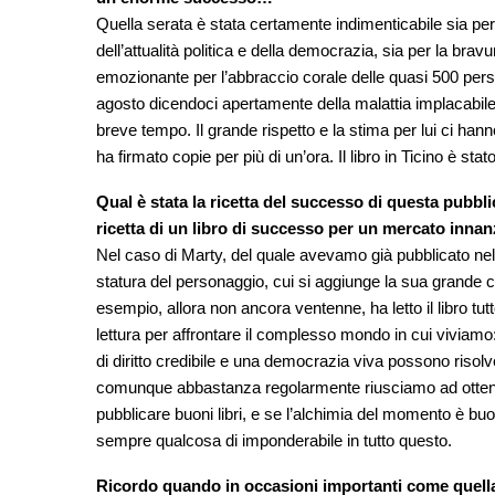
Quella serata è stata certamente indimenticabile sia per 
dell’attualità politica e della democrazia, sia per la bra
emozionante per l’abbraccio corale delle quasi 500 person
agosto dicendoci apertamente della malattia implacabile 
breve tempo. Il grande rispetto e la stima per lui ci han
ha firmato copie per più di un’ora. Il libro in Ticino è stato
Qual è stata la ricetta del successo di questa pubbli
ricetta di un libro di successo per un mercato innanz
Nel caso di Marty, del quale avevamo già pubblicato nel
statura del personaggio, cui si aggiunge la sua grande capa
esempio, allora non ancora ventenne, ha letto il libro tutt
lettura per affrontare il complesso mondo in cui viviamo
di diritto credibile e una democrazia viva possono risol
comunque abbastanza regolarmente riusciamo ad ottene
pubblicare buoni libri, e se l’alchimia del momento è buo
sempre qualcosa di imponderabile in tutto questo.
Ricordo quando in occasioni importanti come quella 