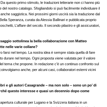
a questo primo stimolo, le traduzioni letterarie non ci hanno più
el nostro catalogo. Sfogliandolo si può facilmente individuare il
anche saggistica. Nei prossimi giorni uscirà sia la traduzione dal
Bella Speranza, curata da Alessia Ballinari e pubblicata proprio
oschetti, L’affare del secolo. Il secondo pilastro e gli assicuratori,
saggio sottolinea la bella collaborazione con Matteo
tte nelle varie collane?
oro farsi nel tempo. La nostra idea è sempre stata quella di fare
utto durare nel tempo. Ogni proposta viene valutata per il valore
nza del tema che propone. In redazione c’è un continuo confronto sul
 coinvolgiamo anche, per alcuni casi, collaboratori esterni vicini
libri e gli autori Casagrande – ma non solo – sono un po’ di
 Perché questo interesse e quasi un decennio dopo come
pertura culturale per Lugano e la Svizzera italiana in un