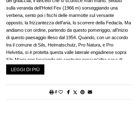
dei ghiacciai, il lariceto che si scurisce man mano. Seduto
sulla veranda dell’Hotel Fex (1966 m) sorseggiando una
verbena, sento poi i fischi delle marmotte sul versante
opposto, la frizzantezza dell’aria, lo scorrere della Fedacla. Ma
andiamo con ordine, partendo da questo pomeriggio, all’inizio
di questo paesaggio illeso dal 1954. Quando, con un accordo
tra il comune di Sils, Heimatschutz, Pro Natura, e Pro
Helvetia, si è protetta questa valle laterale engadinese sopra
Sils Maria non lasciando più costruire nessun’altra casa di
vacanza, nessun posteggio, nessuno skilift né teleferica né
LEGGI DI PIÙ
tralicci dell’alta tensione. Le macchine passano solo quelle di
chi ha una casa, gli altri a piedi, bici, in carrozza con i cavalli.
Uno dei sentieri per la Val Fex inizia proprio alle spalle dei
0
cocchieri che guardando il telefonino – e non il cielo come i
contadini una volta – dicono «stasera piove». La prima
sorpresa sono i fiorellini nero-porpora della
Sanguisorba
officinalis
simili a palloncini in miniatura che punteggiano i prati.
La Fedacla è grigioazzuro glaciale, nuvole in movimento
riempiono di meraviglia, il buonumore del camminare qui mi