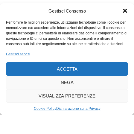
senza zaino, a mente sgombra, semi-estatica, su verso l’Alp
Muot Selvas. Al cospetto degli ultimi brandelli o barbagli dei
Gestisci Consenso
ghiacciai: Tremoggia, Fex, Fedoz. E la corona sopra dei vari
Per fornire le migliori esperienze, utilizziamo tecnologie come i cookie per
Piz che non so mai i nomi. Un anfiteatro montano che ritrovo in
memorizzare e/o accedere alle informazioni del dispositivo. Il consenso a
veranda, la sera, seduto a uno dei sei tavoli, in compagnia del
queste tecnologie ci permetterà di elaborare dati come il comportamento di
navigazione o ID unici su questo sito. Non acconsentire o ritirare il
profumo del fieno raccolto poche ore fa. Ci sarebbero anche le
consenso può influire negativamente su alcune caratteristiche e funzioni.
poltrone di vimini sparse sul prato per gli ospiti dell’albergo,
però una veranda come questa provoca più raccoglimento,
Gestisci servizi
impone un’attesa, appostamento, studio, preghiera. I pilastri di
legno verniciato inquadrano il paesaggio nell’ultima luce. Una
ACCETTA
frana nel riconoscere le montagne, percorro sicuro con lo
NEGA
sguardo almeno il Piz Salatschina. La pace però la cerco nel
bosco di larici ora in ombra.
VISUALIZZA PREFERENZE
Cookie Policy
Dichiarazione sulla Privacy