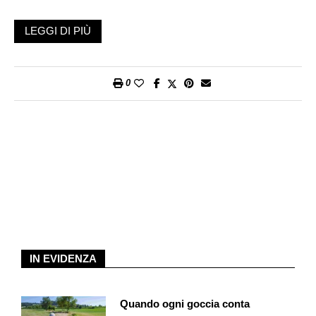
The Lady with the Torch
è il titolo della retrospettiva che
LEGGI DI PIÙ
quest’anno il Locarno Film Festival ha dedicato al centenario
della Columbia Pictures. Non è la prima volta che il festival
omaggia una casa di produzione, nel 2014 era stata la Titanus
0
mentre bisogna tornare al 1984 per un omaggio alla Lux Film.
La casa di produzione americana è però di altra caratura
produttivamente parlando, perché pone di fronte a un catalogo
che include titoli quali
It happened One Night
di Frank Capra
(che nel 1934 fu il primo film a vincere gli Oscar nelle cinque
maggiori categorie: miglior film, regia, sceneggiatura, attore e
attrice protagonista),
On The Waterfront
(Elia Kazan,
1954),
Taxi Driver
(Martin Scorsese, 1976) e tanti altri
capolavori della storia del cinema.
Missione ardua dunque per il curatore: come portare a
IN EVIDENZA
Locarno 100 anni di produzione Columbia in una ristretta
selezione di film? Ci ha pensato Eshan Khoshbakht, regista
iraniano dalla grande esperienza nel settore, perché co-
Quando ogni goccia conta