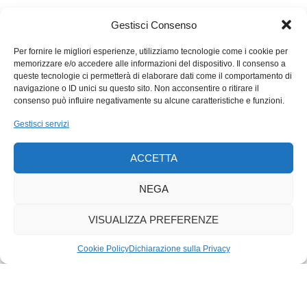
cibersicurezza (ncsc.admin.ch) sono disponibili numerosi
Gestisci Consenso
suggerimenti e numerose informazioni su come proteggersi da
fenomeni legati alla cibercriminalità. In presenza di un
Per fornire le migliori esperienze, utilizziamo tecnologie come i cookie per
ciberincidente, privati cittadini e imprese possono segnalarlo
memorizzare e/o accedere alle informazioni del dispositivo. Il consenso a
queste tecnologie ci permetterà di elaborare dati come il comportamento di
utilizzando l’apposito modulo dell’Ufcs e, qualora lo desiderino,
navigazione o ID unici su questo sito. Non acconsentire o ritirare il
possono ricevere consigli e spiegazioni. In base a queste
consenso può influire negativamente su alcune caratteristiche e funzioni.
segnalazioni l’Ufcs redige le sue retrospettive settimanali, nelle
Gestisci servizi
quali un caso viene descritto in maggiore dettaglio per mettere
in guardia la popolazione. All’interno delle retrospettive
ACCETTA
vengono forniti sempre anche consigli utili su come
comportarsi».
NEGA
VISUALIZZA PREFERENZE
Cookie Policy
Dichiarazione sulla Privacy