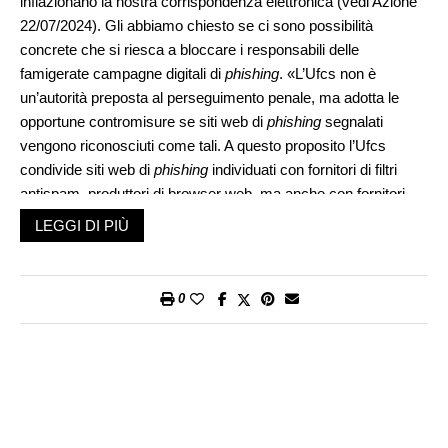
inflazionano la nostra corrispondenza elettronica (vedi Azione
22/07/2024). Gli abbiamo chiesto se ci sono possibilità
concrete che si riesca a bloccare i responsabili delle
famigerate campagne digitali di
phishing
. «L’Ufcs non è
un’autorità preposta al perseguimento penale, ma adotta le
opportune contromisure se siti web di
phishing
segnalati
vengono riconosciuti come tali. A questo proposito l’Ufcs
condivide siti web di
phishing
individuati con fornitori di filtri
antispam, produttori di browser web, ma anche con fornitori
svizzeri di servizi Internet. Se il sito web di
phishing
utilizza un
LEGGI DI PIÙ
dominio “.ch”, secondo la legge l’Ufcs ha la possibilità di
bloccare il nome di dominio. Raramente i cibercriminali sono
individui isolati, ben più di frequente si tratta di gruppi la cui
0
organizzazione spesso assomiglia a quella di un’azienda». Su
questo argomento l’Ufcs ha anche redatto una retrospettiva
settimanale, pubblicata sul sito
www.ncsc.admin.ch
: si veda
ad esempio «Settimana 43: “strutture organizzative” della falsa
assistenza». Il perseguimento penale della cibercriminalità
riesce dunque a ottenere risultati importanti.