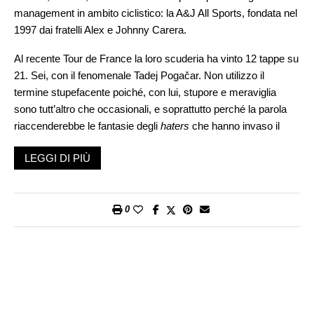
management in ambito ciclistico: la A&J All Sports, fondata nel
1997 dai fratelli Alex e Johnny Carera.
Al recente Tour de France la loro scuderia ha vinto 12 tappe su
21. Sei, con il fenomenale Tadej Pogačar. Non utilizzo il
termine stupefacente poiché, con lui, stupore e meraviglia
sono tutt’altro che occasionali, e soprattutto perché la parola
riaccenderebbe le fantasie degli
haters
che hanno invaso il
web con una valanga di dubbi, perplessità, accuse, sulle quali
LEGGI DI PIÙ
torneremo più avanti. A completare il trionfo di A&J sono giunte
le tre vittorie di Biniam Girmay, il primo africano nero capace di
imporsi in tappe del Giro d’Italia, del Tour de Suisse, e della
Grande Boucle, dove ha vestito la maglia verde di vincitore
0
della classifica a punti. Un riconoscimento soffiato al belga
Jasper Philipsen, pure trionfatore in tre frazioni e che, guarda
caso, è pure un atleta A&J.
Vuoi più bene al papà o alla mamma ? È l’interrogativo che
mette in crisi i bambini. Johnny e Alex, bambini non lo sono più