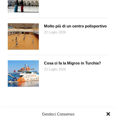
Ben aveva trasformato ben presto in una vera e propria opera
d’arte e che dal 1975, dopo essere stato smontato e rimontato,
fa parte della collezione del Centre Pompidou di Parigi – era
diventato il luogo di ritrovo per tutta quella serie di esperienze
all’incrocio tra Nouveau Réalisme e Fluxus che vanno sotto il
Molto più di un centro polisportivo
nome di École de Nice. Oltre a Ben, gli artisti che ne facevano
22 Luglio 2026
parte erano Yves Klein, Arman, Martial Raysse, George
Brecht e Robert Filliou, ossia alcuni dei principali esponenti di
quella generazione che per prima nell’Europa del secondo
dopoguerra ha cercato di fare i conti con l’ingombrante lascito
duchampiano. Come affermava Ben, il gesto di Duchamp, che
Cosa ci fa la Migros in Turchia?
nel 1914 aveva preso un oggetto qualsiasi (il famoso
23 Luglio 2026
scolabottiglie) e l’aveva trasformato in arte semplicemente
designandolo come tale, è stato l’atto fondativo dell’arte
contemporanea.
Ma come la celebre porta nello studio di Duchamp al numero
11 di Rue Larrey a Parigi che aprendosi su un locale ne
chiudeva un altro, nel momento stesso in cui inaugurava
Gestisci Consenso