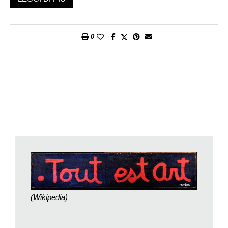
coerenza lungo il confine impercettibile che separa arte e vita.
A dispetto della leggerezza giocosa e del disordine caotico che
sembrano improntare la sua opera, Ben era infatti un artista di
0
un rigore ossessivo e di una costanza quasi maniacale. Il suo
gesto non può non richiamare alla memoria la performance
realizzata nei primi anni Sessanta,
Me tirer une balle dans la
tête
, in cui l’artista mimava l’atto. Una di quelle azioni
provocatorie che ne fanno un antesignano di molte delle cose
che si sarebbero viste nei decenni successivi e di cui, in un
libro del 2014 dedicato alla sua attività performativa di quel
periodo, aveva sibillinamente ribadito l’attualità,
commentandola con queste scarne parole: «progetto in corso»
(adesso è chiaro che non si trattava di una di quelle
boutade
ironiche a cui ci aveva spesso abituati).
Del resto Ben l’aveva dichiarato fin dal 1961 con la consueta
(Wikipedia)
sintesi epigrammatica per la quale è diventato giustamente
famoso:
mourir est une oeuvre d’art
. E in effetti per lui, che