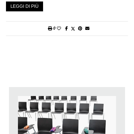
La risposta ce la fornisce Sebastiano Caroni con il
LEGGI DI PIÙ
godibilissimo volume, recentemente dato alle stampe da Dadò
Editore (ndr: il libro sarà presentato alla Biblioteca cantonale di
Bellinzona, martedì 9 luglio 2024 dalle 18:30). Opera che
0
incuriosisce fin dal titolo –
La teoria dell’astuccio
, arguto
riferimento agli studi universitari dello stesso Caroni e
all’empirica «classificazione identitaria» da lui ideata nei
riguardi dei compagni di corso.
Da tempo collaboratore di «Azione» – e in particolare curatore
della rubrica «Tra il ludico e il dilettevole» – per cui costituisce
una penna acuta e lucidissima ma, allo stesso tempo,
scanzonata, Caroni offre con questo libro una miscellanea di
contributi pubblicati tra il 2016 e il 2022, incentrati su argomenti
molto diversi tra loro, ma legati dall’evidente filo rosso
rappresentato dallo sguardo disincantato e analitico del
sociologo, in grado di toccare indistintamente qualsiasi ambito
– dal costume alle mode più o meno effimere della cultura
popolare, fino ad arrivare ad alcuni dei grandi dibattiti che la