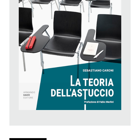
collettività si trova attualmente ad affrontare.
Suddivisi in sezioni in base a tipologia e argomento, questi
scritti agili e accattivanti, a metà strada tra l’articolo di giornale
e l’intervento radiofonico, offrono al lettore ampi spunti di
riflessione radicati in un’epoca antropologicamente suggestiva
come quella che stiamo vivendo, caratterizzata da
sconvolgimenti e cambiamenti tanto repentini quanto surreali.
Gli argomenti toccati con tatto e, allo stesso tempo, profondità,
da Caroni riguardano tutti noi – chiunque, nella sua vita, si sia
mai fregiato del titolo di appartenente al consorzio della società
occidentale; del resto, quanto sia facile riconoscersi negli
interrogativi suggeriti dall’autore lo dimostra soprattutto la terza
sezione del volume, dedicata proprio agli articoli realizzati per
«Azione» tra il 2021 e 2022 – i quali, non a caso, hanno
usufruito della classificazione all’interno di quell’ambito
incredibilmente ampio e rivelatore che, definito come «tempo
libero», è in grado di offrire, forse più di altri, un riflesso