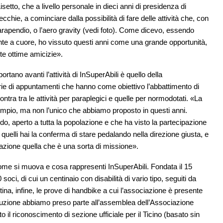
setto, che a livello personale in dieci anni di presidenza di
chie, a cominciare dalla possibilità di fare delle attività che, con
 parapendio, o l’aero gravity (vedi foto). Come dicevo, essendo
nte a cuore, ho vissuto questi anni come una grande opportunità,
nte ottime amicizie».
rtano avanti l’attività di InSuperAbili è quello della
ie di appuntamenti che hanno come obiettivo l’abbattimento di
ntra tra le attività per paraplegici e quelle per normodotati. «La
empio, ma non l’unico che abbiamo proposto in questi anni.
, aperto a tutta la popolazione e che ha visto la partecipazione
quelli hai la conferma di stare pedalando nella direzione giusta, e
nazione quella che è una sorta di missione».
come si muova e cosa rappresenti InSuperAbili. Fondata il 15
ci, di cui un centinaio con disabilità di vario tipo, seguiti da
ina, infine, le prove di handbike a cui l’associazione è presente
tuzione abbiamo preso parte all’assemblea dell’Associazione
 il riconoscimento di sezione ufficiale per il Ticino (basato sin