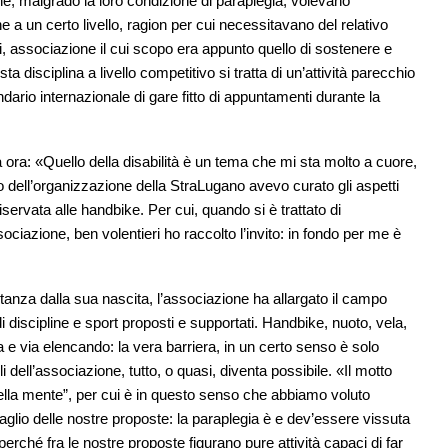
he, malgrado la loro condizione di paraplegia, volevano
e a un certo livello, ragion per cui necessitavano del relativo
i, associazione il cui scopo era appunto quello di sostenere e
a disciplina a livello competitivo si tratta di un’attività parecchio
ndario internazionale di gare fitto di appuntamenti durante la
ima ora: «Quello della disabilità è un tema che mi sta molto a cuore,
ito dell’organizzazione della StraLugano avevo curato gli aspetti
iservata alle handbike. Per cui, quando si è trattato di
ociazione, ben volentieri ho raccolto l’invito: in fondo per me è
distanza dalla sua nascita, l’associazione ha allargato il campo
i discipline e sport proposti e supportati. Handbike, nuoto, vela,
 e via elencando: la vera barriera, in un certo senso è solo
 dell’associazione, tutto, o quasi, diventa possibile. «Il motto
della mente”, per cui è in questo senso che abbiamo voluto
entaglio delle nostre proposte: la paraplegia è e dev’essere vissuta
ché fra le nostre proposte figurano pure attività capaci di far