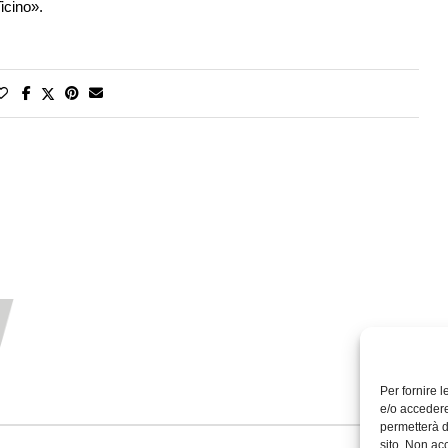
icino».
Per fornire 
e/o accedere
permetterà d
sito. Non ac