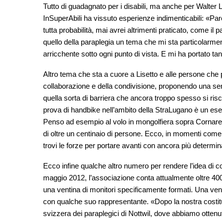
Tutto di guadagnato per i disabili, ma anche per Walter Li
InSuperAbili ha vissuto esperienze indimenticabili: «Parec
tutta probabilità, mai avrei altrimenti praticato, come il
quello della paraplegia un tema che mi sta particolarme
arricchente sotto ogni punto di vista. E mi ha portato ta
Altro tema che sta a cuore a Lisetto e alle persone che po
collaborazione e della condivisione, proponendo una ser
quella sorta di barriera che ancora troppo spesso si risco
prova di handbike nell’ambito della StraLugano è un es
Penso ad esempio al volo in mongolfiera sopra Cornaredo
di oltre un centinaio di persone. Ecco, in momenti come 
trovi le forze per portare avanti con ancora più determi
Ecco infine qualche altro numero per rendere l’idea di 
maggio 2012, l’associazione conta attualmente oltre 400 so
una ventina di monitori specificamente formati. Una vent
con qualche suo rappresentante. «Dopo la nostra costi
svizzera dei paraplegici di Nottwil, dove abbiamo ottenuto