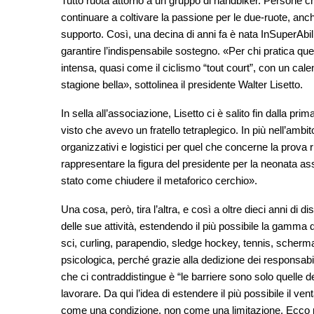
Tutto ruota attorno a un gruppo di handbiker. Persone c
continuare a coltivare la passione per le due-ruote, anch
supporto. Così, una decina di anni fa è nata InSuperAbil
garantire l’indispensabile sostegno. «Per chi pratica quest
intensa, quasi come il ciclismo “tout court”, con un cale
stagione bella», sottolinea il presidente Walter Lisetto.
In sella all’associazione, Lisetto ci è salito fin dalla pr
visto che avevo un fratello tetraplegico. In più nell’amb
organizzativi e logistici per quel che concerne la prova r
rappresentare la figura del presidente per la neonata ass
stato come chiudere il metaforico cerchio».
Una cosa, però, tira l’altra, e così a oltre dieci anni di 
delle sue attività, estendendo il più possibile la gamma d
sci, curling, parapendio, sledge hockey, tennis, scherma
psicologica, perché grazie alla dedizione dei responsabili
che ci contraddistingue è “le barriere sono solo quelle 
lavorare. Da qui l’idea di estendere il più possibile il v
come una condizione, non come una limitazione. Ecco per