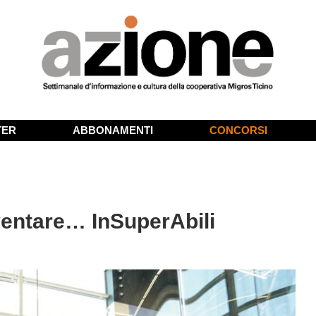
TER
ABBONAMENTI
CONCORSI
iventare… InSuperAbili