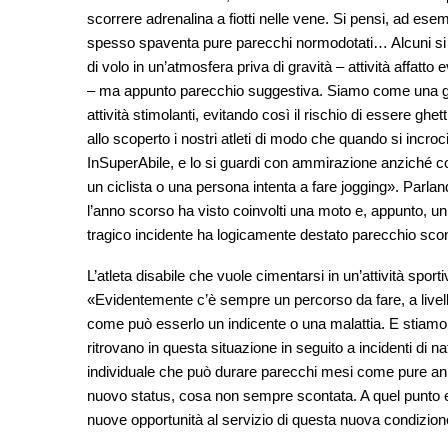
scorrere adrenalina a fiotti nelle vene. Si pensi, ad ese
spesso spaventa pure parecchi normodotati… Alcuni si s
di volo in un’atmosfera priva di gravità – attività affa
– ma appunto parecchio suggestiva. Siamo come una grande
attività stimolanti, evitando così il rischio di essere ghet
allo scoperto i nostri atleti di modo che quando si incro
InSuperAbile, e lo si guardi con ammirazione anziché 
un ciclista o una persona intenta a fare jogging». Parla
l’anno scorso ha visto coinvolti una moto e, appunto, 
tragico incidente ha logicamente destato parecchio sconfo
L’atleta disabile che vuole cimentarsi in un’attività sport
«Evidentemente c’è sempre un percorso da fare, a livello
come può esserlo un indicente o una malattia. E stiamo
ritrovano in questa situazione in seguito a incidenti di n
individuale che può durare parecchi mesi come pure anni
nuovo status, cosa non sempre scontata. A quel punto e
nuove opportunità al servizio di questa nuova condizion