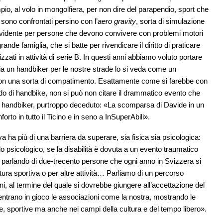
mpio, al volo in mongolfiera, per non dire del parapendio, sport che
ono confrontati persino con l’
aero gravity
, sorta di simulazione
tto evidente per persone che devono convivere con problemi motori
 famiglia, che si batte per rivendicare il diritto di praticare
tizzati in attività di serie B. In questi anni abbiamo voluto portare
cia un handbiker per le nostre strade lo si veda come un
con una sorta di compatimento. Esattamente come si farebbe con
ndo di handbike, non si può non citare il drammatico evento che
un handbiker, purtroppo deceduto: «La scomparsa di Davide in un
rto in tutto il Ticino e in seno a InSuperAbili».
iva ha più di una barriera da superare, sia fisica sia psicologica:
 psicologico, se la disabilità è dovuta a un evento traumatico
 parlando di due-trecento persone che ogni anno in Svizzera si
atura sportiva o per altre attività… Parliamo di un percorso
, al termine del quale si dovrebbe giungere all’accettazione del
ntrano in gioco le associazioni come la nostra, mostrando le
e, sportive ma anche nei campi della cultura e del tempo libero».