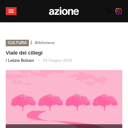
|
CULTURA
Biblioteca
Viale dei ciliegi
/ Letizia Bolzani
24 Giugno 2024