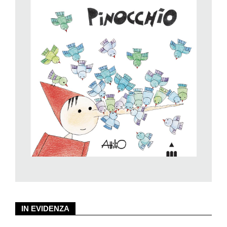
books». Sapeva raccontare, e illustrare, storie in cui la
semplicità era un punto di arrivo, capaci di parlare a tutti i cuori.
Le sue pubblicazioni più recenti, da poco uscite da Lapis, sono
per l’appunto due «senza parole» (ma quante parole faranno
sorgere, nell’interazione tra adulto e bambino, sfogliandone le
pagine!). In
Buonanotte Orsetto!
, vediamo un bimbo (o bimba,
il fatto che dalle lenzuola emerga solo parte della testolina
permette un’identificazione sia per le lettrici sia per i lettori) che
dorme con il suo orsetto, un po’ sporco. È notte, c’è la luna. La
sveglia segna le nove. Arriva la mamma (o la nonna, o la tata,
si vedono solo le pantofole azzurre e un lembo della gonna) e
toglie l’orsetto dal letto, buttandolo nella cesta dei giocattoli.
L’orsetto è triste (Attilio è efficacissimo nel disegnare le
emozioni sui volti con pochi tratti), ma non si perde d’animo e
prende un’iniziativa: andrà in bagno a lavarsi! Asciugamano,
spazzola, doccia, sapone, spazzolino, dentifricio, ogni
momento dell’igiene in autonomia è raffigurato con vivacità e
IN EVIDENZA
umorismo, incentivando l’adesione cognitiva ed emotiva dei
bambini. E ora Orsetto è felice, perché può tornare a nanna col