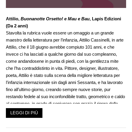
Attilio,
Buonanotte Orsetto! e Mau e Bau
, Lapis Edizioni
(Da 2 anni)
Stavolta la rubrica vuole essere un omaggio a un grande
maestro della letteratura per l’infanzia, Attilio Cassinelli, in arte
Attilio, che il 18 giugno avrebbe compiuto 101 anni, e che
invece ci ha lasciati a qualche giorno dal suo compleanno,
come andandosene in punta di piedi, con la gentilezza mite
che l’ha contraddistinto in vita. Pittore, designer, illustratore,
poeta, Attilio è stato sulla scena della migliore letteratura per
l’infanzia internazionale sin dagli anni Sessanta, e ha lavorato
fino all’ultimo giorno, creando sempre nuove storie, pur
restando fedele al suo inconfondibile tratto, geometrico e caldo
al contempo, in grado di coniugare con grazia il rigore delle
linee e l’espressività vivacissima dei personaggi. Chi oggi è
LEGGI DI PIÙ
adulto magari non associa l’artista al nome Attilio, ma appena
vede uno dei suoi personaggi stagliarsi sulla pagina, con la
nettezza dei contorni spessi e neri e dei colori piatti e pieni,