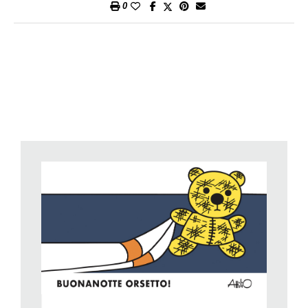
0
immediatamente ha l’illuminazione di un ricordo che gli ha
nutrito l’infanzia. Come non ricordare Samuele il coniglio,
Pericle il gatto, Orsetto, e tutti gli altri. Attilio non è conosciuto,
ma è ri-conosciuto, ha affermato la figlia, Alessandra
Cassinelli, che cura l’edizione dei suoi recenti lavori, ora
pubblicati da Lapis, dopo la lunga collaborazione dell’artista
con Renato Giunti. Le sue opere sono tradotte in molte lingue,
e hanno ottenuto vari riconoscimenti internazionali, tra cui la
Menzione speciale alla Carriera del Bologna Ragazzi Award.
Dicevamo che chi oggi è adulto lo ricorda con entusiasmo, ma
la cosa bella di Attilio è che non ha mai smesso di
entusiasmare i bambini, arrivando con una freschezza
attualissima anche ai piccoli lettori di oggi. Del resto aveva
precorso i tempi: parlava di temi ambientali in anticipo sui
tempi; si rivolgeva in modo immediato ai piccolissimi quando
ancora nessuno parlava di «Nati per Leggere»; fu un
antesignano dei libri senza parole, ben prima che diventassero
di tendenza e si chiamassero sussiegosamente «silent