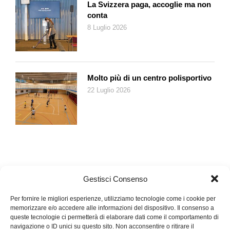
La Svizzera paga, accoglie ma non
che avranno la fortuna di sentirsene leggere i versi, empatici
conta
con il testo originale, ma con guizzi folgoranti di creatività
8 Luglio 2026
personale, come nell’incantevole chiusa, che vi lasciamo il
piacere di scoprire.
Molto più di un centro polisportivo
22 Luglio 2026
Gestisci Consenso
Per fornire le migliori esperienze, utilizziamo tecnologie come i cookie per
memorizzare e/o accedere alle informazioni del dispositivo. Il consenso a
queste tecnologie ci permetterà di elaborare dati come il comportamento di
navigazione o ID unici su questo sito. Non acconsentire o ritirare il