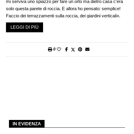
mi serviva uno spiazzo per fare un orto ma dietro casa c’era
solo questa parete di roccia. E allora ho pensato: semplice!
Faccio dei terrazzamenti sulla roccia, dei giardini verticali».
Così, con pala, piccone, sassi e cemento ha tirato su dei muri
LEGGI DI PIÙ
e realizzato dei piccoli terrazzi per accogliere gli orti.
Intuizione e fantasia
0
Il lavoro è andato avanti piano piano, sviluppandosi verso l’alto
e costruendo anche delle scale e dei camminamenti che
potevano unire gli orti. Ma così, questi muri spogli, solo di
sassi e roccia, non piacevano molto al nostro Nicola, che
decide a quel punto di costruire degli archi e decorare le scale,
i muri e le volte, con dei mosaici. «Mi è venuto così, d’istinto.
Senza nessun disegno o idea in testa. Quando avevo tempo
libero, invece di andare all’osteria, mi mettevo qui a lavorare».
Il materiale che usa per i suoi mosaici è di scarto: vecchie
IN EVIDENZA
mattonelle, vetri di bottiglie colorate, sassi recuperati lungo il
fiume Adda, oggetti lasciati in discarica: «Perché avrei dovuto