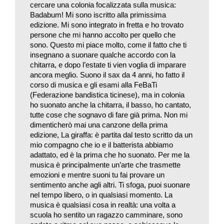
pre-esistente. In questo caso, invece, tutto nasce insieme. «E
cercare una colonia focalizzata sulla musica:
Badabum! Mi sono iscritto alla primissima
questo funziona molto bene perché lo scambio che si crea
edizione. Mi sono integrato in fretta e ho trovato
durante la colonia poi dura anche dopo» mi racconta Cek. In
persone che mi hanno accolto per quello che
realtà «l’aspetto dell’integrazione non viene tematizzato in
sono. Questo mi piace molto, come il fatto che ti
maniera particolarmente attiva durante la colonia. Non viene
insegnano a suonare qualche accordo con la
affrontato o verbalizzato, è semplicemente parte della natura
chitarra, e dopo l’estate ti vien voglia di imparare
ancora meglio. Suono il sax da 4 anni, ho fatto il
del progetto e questo penso che sia evidente per tutti. Accade
corso di musica e gli esami alla FeBaTi
in maniera spontanea e naturale». Per eccellenza linguaggio
(Federazione bandistica ticinese), ma in colonia
universale e non verbale, la musica aiuta sicuramente anche
ho suonato anche la chitarra, il basso, ho cantato,
chi fa fatica con le parole. «Creare la propria musica, portarla
tutte cose che sognavo di fare già prima. Non mi
in giro, è un aspetto al quale si somma poi il discorso
dimenticherò mai una canzone della prima
edizione, La giraffa: è partita dal testo scritto da un
integrativo. Le due cose vanno di pari passo senza essere
mio compagno che io e il batterista abbiamo
collegate in maniera più teorica» continua il musicista.
adattato, ed è la prima che ho suonato. Per me la
musica è principalmente un’arte che trasmette
I ragazzi scrivono nella loro lingua oppure decidono di farlo in
emozioni e mentre suoni tu fai provare un
italiano perché si vogliono far capire dal pubblico. «Il linguaggio
sentimento anche agli altri. Ti sfoga, puoi suonare
della musica è il più idoneo a esprimere emozioni o vissuti
nel tempo libero, o in qualsiasi momento. La
difficili», aggiunge Poz, per la quale integrazione è proprio
musica è qualsiasi cosa in realtà: una volta a
scuola ho sentito un ragazzo camminare, sono
creare spazi di incontro sociale tra persone che hanno storie