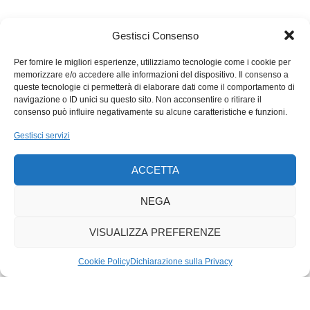
informazioni
badabum@giullari.ch
. Tra il 18 e il 21 luglio invece
si potranno ascoltare le creazioni 2024 in giro per il Canton
Ticino. Mi lasciano con il racconto delle loro spedizioni serali
Gestisci Consenso
alla diga del Luzzone, vicino a dove dormono, a guardare le
Per fornire le migliori esperienze, utilizziamo tecnologie come i cookie per
stelle. E io acchiappo al volo questa immagine per appiccicarla
memorizzare e/o accedere alle informazioni del dispositivo. Il consenso a
alle parole sentite durante un loro concerto: «Che tanto ognuno
queste tecnologie ci permetterà di elaborare dati come il comportamento di
navigazione o ID unici su questo sito. Non acconsentire o ritirare il
è già un supereroe / Vorrei solo vedere una sfumatura di colore
consenso può influire negativamente su alcune caratteristiche e funzioni.
/ Come fuochi d’artificio sulle stelle».
Gestisci servizi
ACCETTA
NEGA
VISUALIZZA PREFERENZE
Cookie Policy
Dichiarazione sulla Privacy