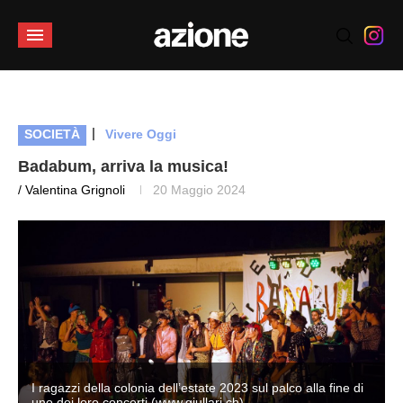
|
SOCIETÀ
Vivere Oggi
Badabum, arriva la musica!
/ Valentina Grignoli
20 Maggio 2024
I ragazzi della colonia dell’estate 2023 sul palco alla fine di
uno dei loro concerti (www.giullari.ch)