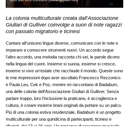
La colonia multiculturale creata dall’Associazione
Giullari di Gulliver coinvolge a suon di note ragazzi
con passato migratorio e ticinesi
Cantare all’unisono lingue diverse, comunicare con le note e
imparare a conoscere strumenti nuovi. Un accordo segue
l’altro accordo, una melodia racconta chi sei, le parole dicono
nella lingua del cuore. Insieme si suona, insieme si cresce,
insieme si vive un’estate che racchiude il mondo. Queste sono
le mie impressioni dopo aver ascoltato Francesco Rezzonico
e Paula Leu, Cek e Poz, mentre mi raccontano di Badabum,
una delle colonie dell’Associazione Giullari di Gulliver. Senza
parlare troppo, loro l’inclusione la praticano, è accoglienza e
cultura, è creare insieme brani originali da portare su un palco.
Più di una colonia estiva residenziale, Badabum è un progetto
multiculturale per una quindicina di partecipanti, ticinesi e
rifugiati, dai 13 ai 16 anni. Un percorso di creazione musicale