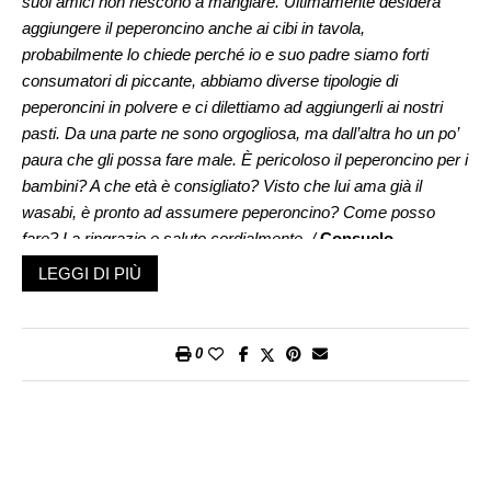
suoi amici non riescono a mangiare. Ultimamente desidera
aggiungere il peperoncino anche ai cibi in tavola,
probabilmente lo chiede perché io e suo padre siamo forti
consumatori di piccante, abbiamo diverse tipologie di
peperoncini in polvere e ci dilettiamo ad aggiungerli ai nostri
pasti. Da una parte ne sono orgogliosa, ma dall’altra ho un po’
paura che gli possa fare male. È pericoloso il peperoncino per i
bambini? A che età è consigliato? Visto che lui ama già il
wasabi, è pronto ad assumere peperoncino? Come posso
fare? La ringrazio e saluto cordialmente. /
Consuelo
LEGGI DI PIÙ
Gentile Consuelo, credo sia normale che un bambino che
cresce con genitori ghiotti di alimenti piccanti e che hanno a
casa snack al wasabi e paprika prima o poi li desideri
0
assaggiare. Ogni bambino è unico e le loro reazioni agli
alimenti piccanti o pungenti possono variare notevolmente.
L’introduzione di cibi piccanti nella dieta di un bambino non ha
un’età precisa prestabilita, poiché molto dipende dalle
preferenze individuali, dalle tradizioni culturali e dalla sensibilità