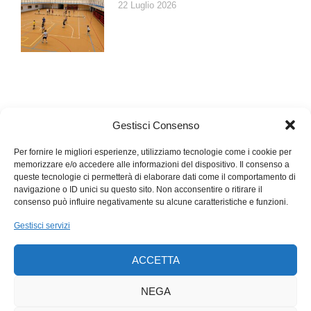
22 Luglio 2026
colore e il sapore del wasabi reale. Questi sostituti tendono ad
avere un gusto meno intenso e una «pungenza» più breve
rispetto al wasabi fresco e, per questo, possono essere
consumati anche da alcuni bambini. Inoltre la quantità di
miscela usata in questi snack è relativamente piccola e
spesso ben bilanciata con il sapore salato della nocciola,
riducendo ulteriormente l’effetto pungente. Come per qualsiasi
Gestisci Consenso
altro cibo piccante o fortemente aromatizzato il mio consiglio è
quello di parlarne col proprio pediatra che conosce suo figlio e
Per fornire le migliori esperienze, utilizziamo tecnologie come i cookie per
di proporli nella dieta con cautela, prestando la massima
memorizzare e/o accedere alle informazioni del dispositivo. Il consenso a
queste tecnologie ci permetterà di elaborare dati come il comportamento di
attenzione a eventuali effetti secondari; è importante,
navigazione o ID unici su questo sito. Non acconsentire o ritirare il
comunque, che non siano proposti troppo frequentemente.
consenso può influire negativamente su alcune caratteristiche e funzioni.
Gestisci servizi
ACCETTA
NEGA