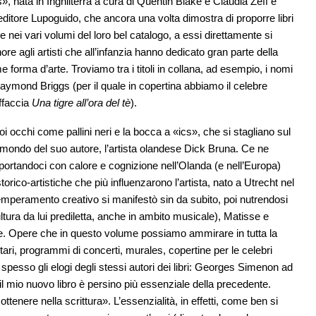
rs», nata in Inghilterra a cura di Quentin Blake e Claudia Zeff e
ll’editore Lupoguido, che ancora una volta dimostra di proporre libri
e nei vari volumi del loro bel catalogo, a essi direttamente si
e agli artisti che all’infanzia hanno dedicato gran parte della
 forma d’arte. Troviamo tra i titoli in collana, ad esempio, i nomi
Raymond Briggs (per il quale in copertina abbiamo il celebre
affaccia
Una tigre all’ora del tè
).
uoi occhi come pallini neri e la bocca a «ics», che si stagliano sul
 mondo del suo autore, l’artista olandese Dick Bruna. Ce ne
ortandoci con calore e cognizione nell’Olanda (e nell’Europa)
rico-artistiche che più influenzarono l’artista, nato a Utrecht nel
temperamento creativo si manifestò sin da subito, poi nutrendosi
ultura da lui prediletta, anche in ambito musicale), Matisse e
ere. Opere che in questo volume possiamo ammirare in tutta la
citari, programmi di concerti, murales, copertine per le celebri
ro spesso gli elogi degli stessi autori dei libri: Georges Simenon ad
il mio nuovo libro è persino più essenziale della precedente.
ttenere nella scrittura». L’essenzialità, in effetti, come ben si