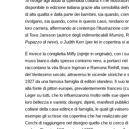
Si rivolge agli adulti la splendida collana «The Illustrato
disponibile in edizione italiana grazie alla sensibilità de
di alta qualità e dalla parte dei bambini, sia quando, com
rivolgano, sia quando, come in questo caso, rendano onor
loro carriera, affermando al contempo l’illustrazione come
di Tove Jansson (autrice degli indimenticabili
Mumin
), 
Pupazzo di neve
), o Judith Kerr (per lei in copertina si 
È invece la coniglietta Miffy (
nijntje
in originale), con i s
muso bianco dallo spesso contorno nero, a portarci nel
raccontano la vita Bruce Ingman e Ramona Reihill, trasp
del Ventesimo secolo, attraverso le vicende storiche e sto
1927 da una famosa famiglia di editori olandesi. Il suo 
alla fonte di pittori europei, prevalentemente francesi (c
Léger su tutti, che lo influenzarono molto nelle sue op
loro bellezza e varietà: disegni, dipinti, manifesti pubbli
collane della casa editrice di famiglia, le quali gli valse
esempio gli scrisse «la copertina che hai realizzato per 
Cerchi di raggiungere nel disegno quello che io cerco di o