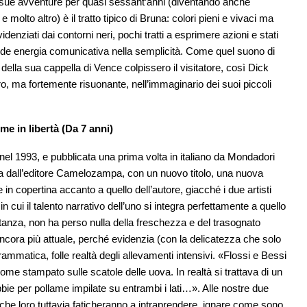
le sue avventure per quasi sessant’anni (diventando anche
 molto altro) è il tratto tipico di Bruna: colori pieni e vivaci ma
denziati dai contorni neri, pochi tratti a esprimere azioni e stati
de energia comunicativa nella semplicità. Come quel suono di
ella sua cappella di Vence colpissero il visitatore, così Dick
ro, ma fortemente risuonante, nell’immaginario dei suoi piccoli
ume in libertà (Da 7 anni)
le nel 1993, e pubblicata una prima volta in italiano da Mondadori
ta dall’editore Camelozampa, con un nuovo titolo, una nuova
in copertina accanto a quello dell’autore, giacché i due artisti
n cui il talento narrativo dell’uno si integra perfettamente a quello
 distanza, non ha perso nulla della freschezza e del trasognato
cora più attuale, perché evidenzia (con la delicatezza che solo
ammatica, folle realtà degli allevamenti intensivi. «Flossi e Bessi
ome stampato sulle scatole delle uova. In realtà si trattava di un
ie per pollame impilate su entrambi i lati…». Alle nostre due
, che loro tuttavia faticheranno a intraprendere, ignare come sono