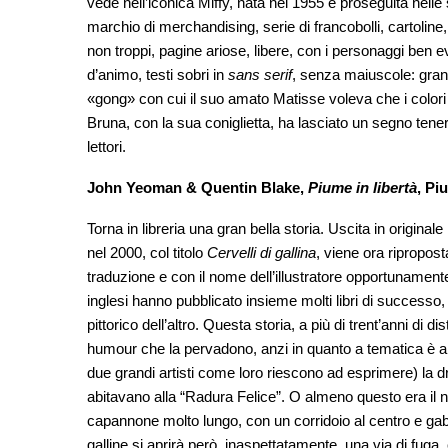
vede nell’iconica Miffy, nata nel 1955 e proseguita nel
marchio di merchandising, serie di francobolli, cartoline, e
non troppi, pagine ariose, libere, con i personaggi ben evi
d’animo, testi sobri in
sans serif
, senza maiuscole: gran
«gong» con cui il suo amato Matisse voleva che i colori d
Bruna, con la sua coniglietta, ha lasciato un segno tene
lettori.
John Yeoman & Quentin Blake,
Piume in libertà
, Pi
Torna in libreria una gran bella storia. Uscita in origina
nel 2000, col titolo
Cervelli di gallina
, viene ora ripropos
traduzione e con il nome dell’illustratore opportunamente 
inglesi hanno pubblicato insieme molti libri di successo, i
pittorico dell’altro. Questa storia, a più di trent’anni di
humour che la pervadono, anzi in quanto a tematica è an
due grandi artisti come loro riescono ad esprimere) la dr
abitavano alla “Radura Felice”. O almeno questo era il n
capannone molto lungo, con un corridoio al centro e gabb
galline si aprirà però, inaspettatamente, una via di fuga