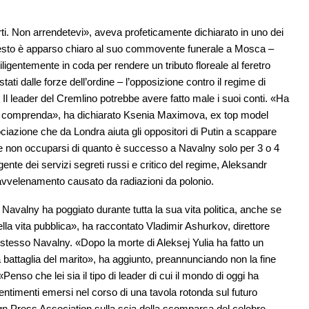
ti. Non arrendetevi», aveva profeticamente dichiarato in uno dei
 resto è apparso chiaro al suo commovente funerale a Mosca –
ligentemente in coda per rendere un tributo floreale al feretro
estati dalle forze dell’ordine – l’opposizione contro il regime di
 Il leader del Cremlino potrebbe avere fatto male i suoi conti. «Ha
comprenda», ha dichiarato Ksenia Maximova, ex top model
iazione che da Londra aiuta gli oppositori di Putin a scappare
 e non occuparsi di quanto è successo a Navalny solo per 3 o 4
ente dei servizi segreti russi e critico del regime, Aleksandr
r avvelenamento causato da radiazioni da polonio.
 Navalny ha poggiato durante tutta la sua vita politica, anche se
lla vita pubblica», ha raccontato Vladimir Ashurkov, direttore
 stesso Navalny. «Dopo la morte di Aleksej Yulia ha fatto un
a battaglia del marito», ha aggiunto, preannunciando non la fine
enso che lei sia il tipo di leader di cui il mondo di oggi ha
timenti emersi nel corso di una tavola rotonda sul futuro
gn Press Association sulla scia della scomparsa del celebre