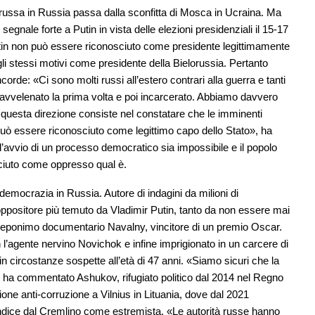
e russa in Russia passa dalla sconfitta di Mosca in Ucraina. Ma
gnale forte a Putin in vista delle elezioni presidenziali il 15-17
Putin non può essere riconosciuto come presidente legittimamente
li stessi motivi come presidente della Bielorussia. Pertanto
de: «Ci sono molti russi all’estero contrari alla guerra e tanti
 avvelenato la prima volta e poi incarcerato. Abbiamo davvero
questa direzione consiste nel constatare che le imminenti
può essere riconosciuto come legittimo capo dello Stato», ha
avvio di un processo democratico sia impossibile e il popolo
sciuto come oppresso qual è.
 democrazia in Russia. Autore di indagini da milioni di
oppositore più temuto da Vladimir Putin, tanto da non essere mai
’eponimo documentario Navalny, vincitore di un premio Oscar.
’agente nervino Novichok e infine imprigionato in un carcere di
in circostanze sospette all’età di 47 anni. «Siamo sicuri che la
, ha commentato Ashukov, rifugiato politico dal 2014 nel Regno
ione anti-corruzione a Vilnius in Lituania, dove dal 2021
ndice dal Cremlino come estremista. «Le autorità russe hanno