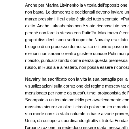
Anche per Marina Litvinenko la vittoria dell’opposizion
non basta. Le democrazie occidentali devono inviare un se
marzo prossimi, il cui esito è già del tutto scontato. «
eletto. Anche Lukashenko non è stato riconosciuto per g
perché non fare lo stesso con Putin?». Maximova è concor
gruppi dissidenti sono sorti dopo che Navalny era stato
bisogno di un processo democratico e il primo passo in 
elezioni non saranno reali o giuste e dunque Putin non 
ribadito, puntualizzando come senza questa premessa l’
russo, in Russia e all’estero, non possa essere ricono
Navalny ha sacrificato con la vita la sua battaglia per la
visualizzazioni sulla corruzione del regime moscovita; 
menzionato per nome da quest’ultimo; protagonista dell
Scampato a un tentato omicidio per avvelenamento con l
massima sicurezza oltre il circolo polare artico e morto 
sua morte non sia stata naturale in base a varie prove»
Unito, da cui opera coordinando gli attivisti della Fondaz
l’organizzazione ha sede dopo essere stata messa all’i