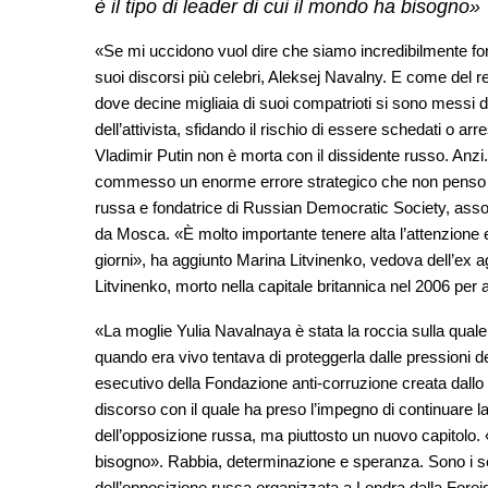
è il tipo di leader di cui il mondo ha bisogno»
«Se mi uccidono vuol dire che siamo incredibilmente for
suoi discorsi più celebri, Aleksej Navalny. E come del
dove decine migliaia di suoi compatrioti si sono messi di
dell’attivista, sfidando il rischio di essere schedati o arr
Vladimir Putin non è morta con il dissidente russo. Anzi.
commesso un enorme errore strategico che non penso 
russa e fondatrice di Russian Democratic Society, assoc
da Mosca. «È molto importante tenere alta l’attenzione
giorni», ha aggiunto Marina Litvinenko, vedova dell’ex ag
Litvinenko, morto nella capitale britannica nel 2006 pe
«La moglie Yulia Navalnaya è stata la roccia sulla quale
quando era vivo tentava di proteggerla dalle pressioni de
esecutivo della Fondazione anti-corruzione creata dallo
discorso con il quale ha preso l’impegno di continuare l
dell’opposizione russa, ma piuttosto un nuovo capitolo. «P
bisogno». Rabbia, determinazione e speranza. Sono i sen
dell’opposizione russa organizzata a Londra dalla Forei