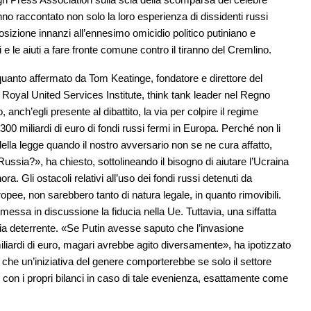
 raccontato non solo la loro esperienza di dissidenti russi
posizione innanzi all’ennesimo omicidio politico putiniano e
 e le aiuti a fare fronte comune contro il tiranno del Cremlino.
quanto affermato da Tom Keatinge, fondatore e direttore del
l Royal United Services Institute, think tank leader nel Regno
anch’egli presente al dibattito, la via per colpire il regime
0 miliardi di euro di fondi russi fermi in Europa. Perché non li
ella legge quando il nostro avversario non se ne cura affatto,
Russia?», ha chiesto, sottolineando il bisogno di aiutare l’Ucraina
a. Gli ostacoli relativi all’uso dei fondi russi detenuti da
ropee, non sarebbero tanto di natura legale, in quanto rimovibili.
essa in discussione la fiducia nella Ue. Tuttavia, una siffatta
ia deterrente. «Se Putin avesse saputo che l’invasione
iliardi di euro, magari avrebbe agito diversamente», ha ipotizzato
i che un’iniziativa del genere comporterebbe se solo il settore
i con i propri bilanci in caso di tale evenienza, esattamente come