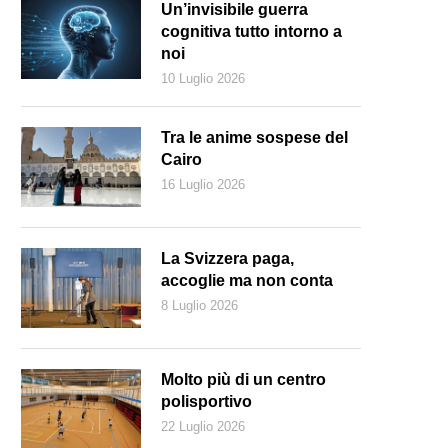
Un’invisibile guerra
cognitiva tutto intorno a
noi
10 Luglio 2026
Tra le anime sospese del
Cairo
16 Luglio 2026
La Svizzera paga,
accoglie ma non conta
8 Luglio 2026
rsone in fila per il funerale di Navalnya Mosca, il 1. marzo scorso (Key
Molto più di un centro
polisportivo
22 Luglio 2026