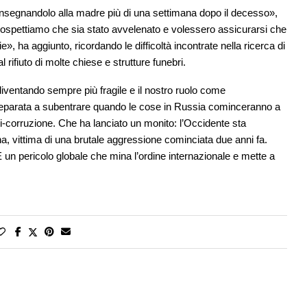
nsegnandolo alla madre più di una settimana dopo il decesso»,
«Sospettiamo che sia stato avvelenato e volessero assicurarsi che
», ha aggiunto, ricordando le difficoltà incontrate nella ricerca di
 rifiuto di molte chiese e strutture funebri.
 diventando sempre più fragile e il nostro ruolo come
 preparata a subentrare quando le cose in Russia cominceranno a
i-corruzione. Che ha lanciato un monito: l’Occidente sta
na, vittima di una brutale aggressione cominciata due anni fa.
«È un pericolo globale che mina l’ordine internazionale e mette a