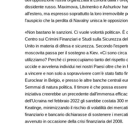
dissidente russo. Maximova, Litvinenko e Ashurkov hanno
all’estero, ma espresso soprattutto la loro irremovibile 
l’auspicio che la perdita di Navalny unisca le opposizioni
«Non bastano le sanzioni. Ci vuole volontà politica». È 
Centro sui Crimini Finanziari e Studi sulla Sicurezza de
Unito in materia di difesa e sicurezza. Secondo l’esperto, 
moscovita passa per il sostegno a Kiev. «Ci sono circa 30
utilizziamo? Perché ci preoccupiamo tanto del rispetto d
uccide e avvelena individui nei nostri Paesi oltre che in 
a vincere e non solo a sopravvivere com’è stato fatto finor
Euroclear in Belgio, e presso le altre banche centrali eu
Semmai di natura politica. Il timore è che possa essere m
iniziativa creerebbe un precedente dall’immensa efficac
dell’Ucraina nel febbraio 2022 gli sarebbe costata 300 m
Keatinge, minimizzando il rischio di volatilità dei mercat
finanziario e bancario dichiarasse di sostenere i mercat
avvenuto in occasione della crisi finanziaria del 2008.