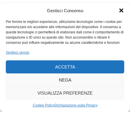
Al di là del mobilio oppiaceo, l’atmosfera è genuina, spigliata,
Gestisci Consenso
come solo dove ne hanno viste di tutti i colori. Vado a vedere le
Per fornire le migliori esperienze, utilizziamo tecnologie come i cookie per
tapas – introdotte nell’era della famiglia Winistörfer durata
memorizzare e/o accedere alle informazioni del dispositivo. Il consenso a
settantuno anni senza cambiare una virgola dal periodo Gorgot
queste tecnologie ci permetterà di elaborare dati come il comportamento di
II e anzi, inspagnolendo di più la bodega – come calamari, alici,
navigazione o ID unici su questo sito. Non acconsentire o ritirare il
consenso può influire negativamente su alcune caratteristiche e funzioni.
eccetera, in bellavista dietro una bacheca. Alla fine però, la
cosa migliore, per me, è il flan. Una
flânerie
di precisione,
Gestisci servizi
addirittura, potrebbe magari riportarmi qui per questa ragione.
Ma già l’
hola
che sostuisce il
grüezi
e il continuo parlare
ACCETTA
spagnolo dei camerieri spagnoli che contagia un po’ tutti come
una recita dove proviamo tutti a parlare pure, bene o male, in
NEGA
spagnolo, varrebbe la pena come meta di una passeggiata
psicogeografica turicense seria.
VISUALIZZA PREFERENZE
Cookie Policy
Dichiarazione sulla Privacy