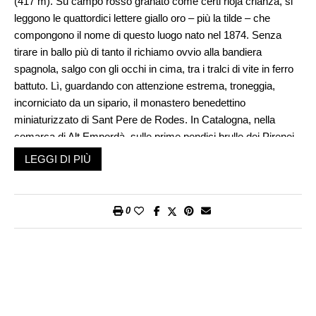
(417 m). Su campo rosso granato come certi rioja crianza, si
leggono le quattordici lettere giallo oro – più la tilde – che
compongono il nome di questo luogo nato nel 1874. Senza
tirare in ballo più di tanto il richiamo ovvio alla bandiera
spagnola, salgo con gli occhi in cima, tra i tralci di vite in ferro
battuto. Lì, guardando con attenzione estrema, troneggia,
incorniciato da un sipario, il monastero benedettino
miniaturizzato di Sant Pere de Rodes. In Catalogna, nella
comarca di Alt Empordà, sulle prime pendici brulle dei Pirenei,
questo austero monastero preromanico in pietra si erge turrito
LEGGI DI PIÙ
guardando il Mediterraneo. Ai suoi piedi, a circa due chilometri,
si trova l’unico villaggio isolato della zona, La Vall de Santa
Creu: da dove è partito Pedro Gorgot (1845-1933). Il fondatore
0
della Bodega zurighese dove adesso un vecchietto in trench
blu è seduto fuori perché non vuole rinunciare alla
combinazione bianchino-brissago.
Con il movimento del cavallo negli scacchi, entro nella prima
sala della Bodega Gorgot come era anche nota ad alcuni e