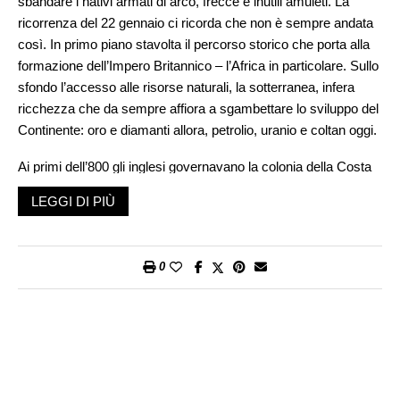
sbandare i nativi armati di arco, frecce e inutili amuleti. La
ricorrenza del 22 gennaio ci ricorda che non è sempre andata
così. In primo piano stavolta il percorso storico che porta alla
formazione dell’Impero Britannico – l’Africa in particolare. Sullo
sfondo l’accesso alle risorse naturali, la sotterranea, infera
ricchezza che da sempre affiora a sgambettare lo sviluppo del
Continente: oro e diamanti allora, petrolio, uranio e coltan oggi.
Ai primi dell’800 gli inglesi governavano la colonia della Costa
d’Oro, oggi Ghana, commerciando in oro e schiavi col potente
LEGGI DI PIÙ
impero degli Ashanti che controllava le fonti di entrambe. Alleati
dei Fante, nemici storici degli Ashanti che fungevano da
intermediari ai traffici, gli inglesi si trovavano spesso coinvolti
0
in incidenti di ogni sorta fra i locali. In seguito a un pasticciaccio
causato dal rapimento di un Fante arruolato nella guardia
coloniale e a una serie di scaramucce, gli inglesi decisero
l’invasione dell’Impero Ashanti. La posta? Il controllo diretto
delle fonti dell’oro e delle rotte degli schiavi. L’idea era che
sarebbero bastate le solite quattro fucilate a disperdere una