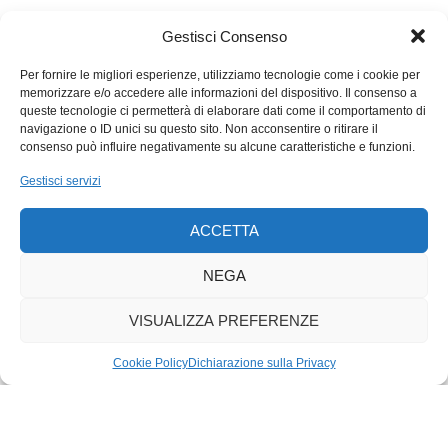
fucili. Fu una strage. Non sapremo mai quanti guerrieri Zulu al
comando di Ntshingwayo kaMahole Khoza si immolarono a
Gestisci Consenso
ondate successive prima che gli Inglesi decidessero di ritirarsi
Per fornire le migliori esperienze, utilizziamo tecnologie come i cookie per
portandosi dietro 2000 feriti e lasciando sul campo 1000 morti.
memorizzare e/o accedere alle informazioni del dispositivo. Il consenso a
La vittoria degli Zulu fu solo in qualche modo resa amara dalla
queste tecnologie ci permetterà di elaborare dati come il comportamento di
navigazione o ID unici su questo sito. Non acconsentire o ritirare il
sconfitta, lo stesso giorno, di un altro assalto al contingente
consenso può influire negativamente su alcune caratteristiche e funzioni.
inglese fortificato a Rorke’s Drift. Qui, 150 truppe coloniali
respinsero 4’000 assalitori Zulu. Per quelle ironiche simmetrie
Gestisci servizi
che la Storia, peraltro pessima
magistra vitae
, propone ogni
tanto, anche in questo caso gli sconfitti si buttarono allo
ACCETTA
sbaraglio senza autorizzazione centrale.
Par condicio
?
NEGA
VISUALIZZA PREFERENZE
Cookie Policy
Dichiarazione sulla Privacy