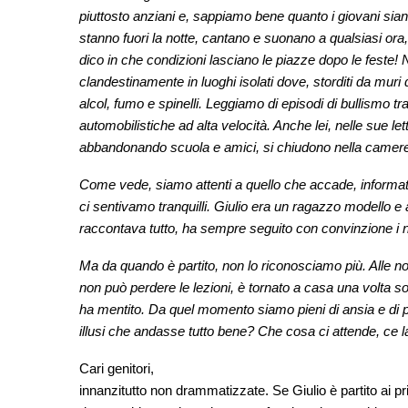
piuttosto anziani e, sappiamo bene quanto i giovani siano
stanno fuori la notte, cantano e suonano a qualsiasi ora,
dico in che condizioni lasciano le piazze dopo le feste!
clandestinamente in luoghi isolati dove, storditi da mu
alcol, fumo e spinelli. Leggiamo di episodi di bullismo tr
automobilistiche ad alta velocità. Anche lei, nelle sue lett
abbandonando scuola e amici, si chiudono nella camerett
Come vede, siamo attenti a quello che accade, informat
ci sentivamo tranquilli. Giulio era un ragazzo modello e al
raccontava tutto, ha sempre seguito con convinzione i no
Ma da quando è partito, non lo riconosciamo più. Alle no
non può perdere le lezioni, è tornato a casa una volta s
ha mentito. Da quel momento siamo pieni di ansia e di 
illusi che andasse tutto bene? Che cosa ci attende, ce 
Cari genitori,
innanzitutto non drammatizzate. Se Giulio è partito ai p