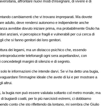
rsitaria, affrontare nuovi modi d’insegnare, di vivere e di
ontando cambiamenti che vi trovano impreparati. Ma dovete
tare adulto, deve rendersi autonomo e indipendente anche
tanza avrebbe dovuto iniziare prima, ma probabilmente Giulio ha
ori anziani, vi percepisce fragili e vulnerabili per cui cerca di
 che si fanno genitori dei loro genitori.
ottura dei legami, ma un distacco psichico che, essendo
ontroproducente telefonargli ogni sera aspettandovi, con
 concedetegli margini di silenzio e di segreto.
solo le informazioni che intende darvi. Se vi ha detto una bugia,
vaguardare l’immagine ideale che avete di lui e per mostrare a
i altrui.
, la bugia non può essere valutata soltanto col metro morale, ma
di bugiardi coatti, per lo più narcisisti estremi, ci dobbiamo
endo conto che sto riflettendo da lontano, mi sembra che Giulio