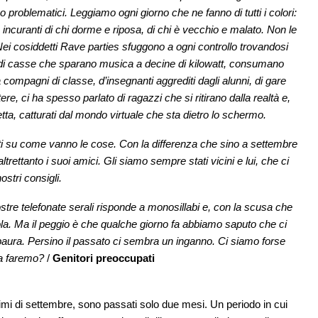
 problematici. Leggiamo ogni giorno che ne fanno di tutti i colori:
 incuranti di chi dorme e riposa, di chi è vecchio e malato. Non le
 Nei cosiddetti Rave parties sfuggono a ogni controllo trovandosi
ri di casse che sparano musica a decine di kilowatt, consumano
a compagni di classe, d’insegnanti aggrediti dagli alunni, di gare
ere, ci ha spesso parlato di ragazzi che si ritirano dalla realtà e,
a, catturati dal mondo virtuale che sta dietro lo schermo.
i su come vanno le cose. Con la differenza che sino a settembre
trettanto i suoi amici. Gli siamo sempre stati vicini e lui, che ci
stri consigli.
stre telefonate serali risponde a monosillabi e, con la scusa che
ola. Ma il peggio è che qualche giorno fa abbiamo saputo che ci
paura. Persino il passato ci sembra un inganno. Ci siamo forse
la faremo?
/
Genitori preoccupati
rimi di settembre, sono passati solo due mesi. Un periodo in cui