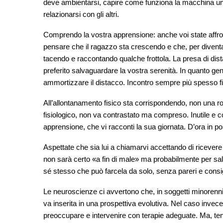
deve ambientarsi, capire come funziona la macchina unive
relazionarsi con gli altri.
Comprendo la vostra apprensione: anche voi state affr
pensare che il ragazzo sta crescendo e che, per diven
tacendo e raccontando qualche frottola. La presa di dis
preferito salvaguardare la vostra serenità. In quanto genit
ammortizzare il distacco. Incontro sempre più spesso figli
All’allontanamento fisico sta corrispondendo, non una r
fisiologico, non va contrastato ma compreso. Inutile e c
apprensione, che vi racconti la sua giornata. D’ora in poi
Aspettate che sia lui a chiamarvi accettando di ricevere 
non sarà certo «a fin di male» ma probabilmente per sal
sé stesso che può farcela da solo, senza pareri e consigl
Le neuroscienze ci avvertono che, in soggetti minorenni
va inserita in una prospettiva evolutiva. Nel caso invece 
preoccupare e intervenire con terapie adeguate. Ma, ten