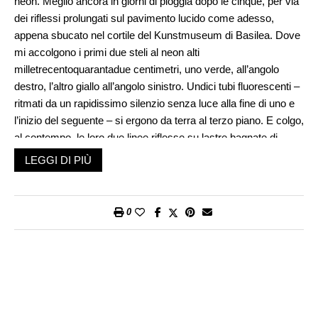
neon. Meglio ancora in giorni di pioggia dopo le cinque, per via
dei riflessi prolungati sul pavimento lucido come adesso,
appena sbucato nel cortile del Kunstmuseum di Basilea. Dove
mi accolgono i primi due steli al neon alti
milletrecentoquarantadue centimetri, uno verde, all’angolo
destro, l’altro giallo all’angolo sinistro. Undici tubi fluorescenti –
ritmati da un rapidissimo silenzio senza luce alla fine di uno e
l’inizio del seguente – si ergono da terra al terzo piano. E colgo,
al contempo, le loro due linee riflesse su lastre bagnate di
pietra calcarea di Soletta e Neuchâtel, intercalate al granito di
LEGGI DI PIÙ
Castione. Dopo qualche passo sovraeccitato, si affiancano alla
traiettoria gialla e verde, sposando la porosità della pietra e lo
specchio delle pozzanghere, i riflessi più brevi di altre due steli
0
fluorescenti rosa e giallo. Celati a prima vista, due tubi di
centoventidue centimetri l’uno, si trovano sotto i portici,
echeggiando nei rispettivi angoli: il rosa combinato al giallo e il
giallo al verde.
Ideata nel 1972, l’installazione permanente di Dan Flavin