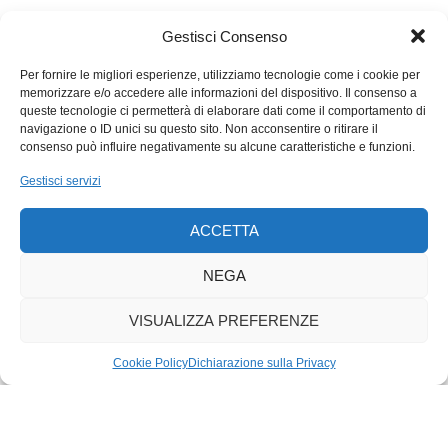
posandosi ad accarezzare la colonna calcarea solettese
levigata al punto da parere marmo.
Gestisci Consenso
Per fornire le migliori esperienze, utilizziamo tecnologie come i cookie per
Mi accorgo di aver dimenticato Urs Graf (1485-1529): notevole
memorizzare e/o accedere alle informazioni del dispositivo. Il consenso a
incisore svizzero dedicatario dell’opera di Dan Flavin. Infine,
queste tecnologie ci permetterà di elaborare dati come il comportamento di
stremato da troppi capolavori, esco nella sera. Le sculture di
navigazione o ID unici su questo sito. Non acconsentire o ritirare il
consenso può influire negativamente su alcune caratteristiche e funzioni.
Chillida, Rodin, Calder, nel cortile al buio, a dire il vero, ora mi
sembrano cianfrusaglie che ostruiscono lo spazio per godersi
Gestisci servizi
in pace, sulla pietra lucida di pioggia, lo specchiarsi degli steli
al neon. «Dovrebbero fare un monumento all’uomo che ha
ACCETTA
inventato le luci al neon» scriveva Raymond Chandler in
La
sorellina
(1949). Un tempo, l’atmosfera Chandler, qui a
NEGA
Basilea, si respirava al Rio bar, dove regnava, sopra i bevitori,
un filo di neon rosa aureolare.
VISUALIZZA PREFERENZE
Cookie Policy
Dichiarazione sulla Privacy