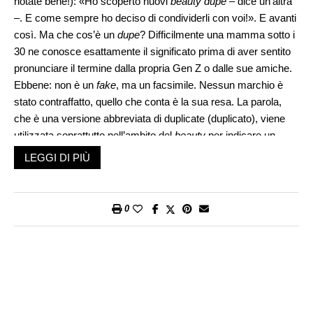
notate bene!): «Ho scoperto nuovi
beauty dupe
– dice un’altra
–. E come sempre ho deciso di condividerli con voi!». E avanti
così. Ma che cos’è un
dupe
? Difficilmente una mamma sotto i
30 ne conosce esattamente il significato prima di aver sentito
pronunciare il termine dalla propria Gen Z o dalle sue amiche.
Ebbene: non è un
fake
, ma un facsimile. Nessun marchio è
stato contraffatto, quello che conta è la sua resa. La parola,
che è una versione abbreviata di duplicate (duplicato), viene
utilizzata soprattutto nell’ambito del
beauty
per indicare un
prodotto di make-up molto simile a uno di una marca nota, ma
LEGGI DI PIÙ
più economico. Stesse caratteristiche, costo decisamente
inferiore.
0
I video che invadono TikTok sono molto simili: il viso diviso in
due da una riga fronte-mento tracciata con una matita colorata,
la
beauty-guru
(così almeno la vedono le nostre figlie) che si
stende su una metà viso un fondotinta per dire di Dior o
Armani, e sull’altra metà viso uno di una marca assolutamente
ignota. Il confronto tra i due è dettagliato: colore, texture che