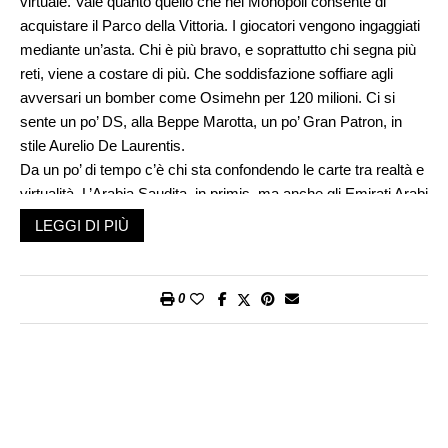
virtuale. Vale quanto quello che nel Monopoli consente di
acquistare il Parco della Vittoria. I giocatori vengono ingaggiati
mediante un’asta. Chi è più bravo, e soprattutto chi segna più
reti, viene a costare di più. Che soddisfazione soffiare agli
avversari un bomber come Osimehn per 120 milioni. Ci si
sente un po’ DS, alla Beppe Marotta, un po’ Gran Patron, in
stile Aurelio De Laurentis.
Da un po’ di tempo c’è chi sta confondendo le carte tra realtà e
virtualità. L’Arabia Saudita, in primis, ma anche gli Emirati Arabi
Uniti, non scherzano. Stanno facendo le spese al mercato
LEGGI DI PIÙ
senza porsi alcun limite. Al punto che la mezz’ala dell’Inter
Marcelo Brozović può permettersi il gioco pesante: rifiutare
una proposta di ingaggio da 20 milioni di euro l’anno, rilanciare
0
a 30 aggiungendo la battuta che «50 potrebbero bastare».
È una tendenza spaventosa che sta impoverendo le grandi
leghe europee. Apparentemente, per ora, non sembra votata
ad alcun risultato positivo, se non quello di gonfiare l’ego
smisurato di principi e sceicchi.
La storia è abbastanza fresca. Risale a circa tre anni fa. Éver