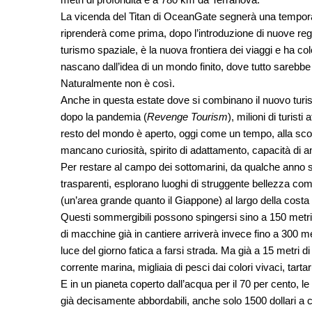
La vicenda del Titan di OceanGate segnerà una temporan
riprenderà come prima, dopo l’introduzione di nuove regol
turismo spaziale, è la nuova frontiera dei viaggi e ha c
nascano dall’idea di un mondo finito, dove tutto sarebbe
Naturalmente non è così.
Anche in questa estate dove si combinano il nuovo tur
dopo la pandemia (
Revenge Tourism
), milioni di turist
resto del mondo è aperto, oggi come un tempo, alla scop
mancano curiosità, spirito di adattamento, capacità di and
Per restare al campo dei sottomarini, da qualche anno som
trasparenti, esplorano luoghi di struggente bellezza co
(un’area grande quanto il Giappone) al largo della costa n
Questi sommergibili possono spingersi sino a 150 metri d
di macchine già in cantiere arriverà invece fino a 300 m
luce del giorno fatica a farsi strada. Ma già a 15 metri di
corrente marina, migliaia di pesci dai colori vivaci, tarta
E in un pianeta coperto dall’acqua per il 70 per cento, l
già decisamente abbordabili, anche solo 1500 dollari a 