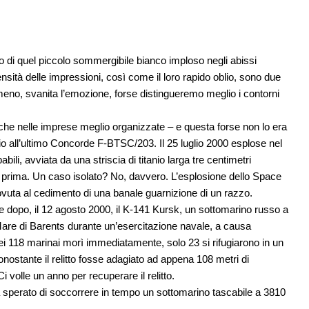
di quel piccolo sommergibile bianco imploso negli abissi
tensità delle impressioni, così come il loro rapido oblio, sono due
no, svanita l’emozione, forse distingueremo meglio i contorni
che nelle imprese meglio organizzate – e questa forse non lo era
o all’ultimo Concorde F-BTSC/203. Il 25 luglio 2000 esplose nel
ili, avviata da una striscia di titanio larga tre centimetri
ti prima. Un caso isolato? No, davvero. L’esplosione dello Space
ovuta al cedimento di una banale guarnizione di un razzo.
 dopo, il 12 agosto 2000, il K-141 Kursk, un sottomarino russo a
 Mare di Barents durante un’esercitazione navale, a causa
dei 118 marinai morì immediatamente, solo 23 si rifugiarono in un
, nonostante il relitto fosse adagiato ad appena 108 metri di
i volle un anno per recuperare il relitto.
ha sperato di soccorrere in tempo un sottomarino tascabile a 3810