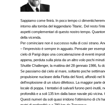
Sappiamo come finirà. In poco tempo ci dimenticheremo 
intorno alla tomba del leggendario Titanic. Del resto l’in
aspetti complementari di questo nostro tempo. Quantome
della vicenda.
Per cominciare non è successo nulla di così strano. An
– l’imprevisto è sempre in agguato. Pensate per esempi
cielo di Parigi dopo una concatenazione di eventi improbab
appena, perduta sulla pista da un altro volo pochi minu
Shuttle Challenger, la mattina del 28 gennaio 1986, fu d
Se passiamo dal cielo al mare, soltanto poche settimane
propulsione nucleare della Flotta del Nord, affondò nel
dell’esplosione di un siluro difettoso. La maggior parte 
locale di poppa. I tentativi di salvarli furono però inutili
profondità e a soli 135 km dalla base navale più vicina. C
Questi numeri da soli quasi irridono l’ottimismo di chi 
metri di profondità e a 780 km da Terranova.