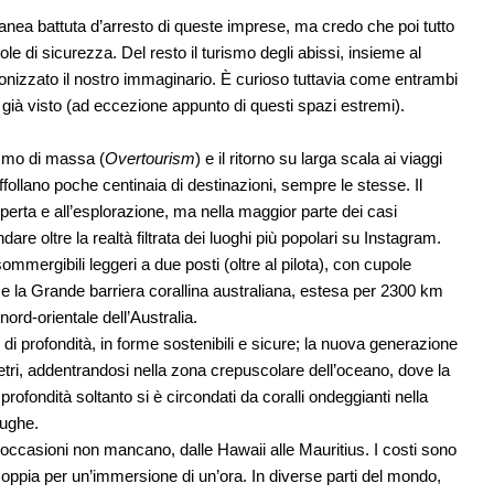
ea battuta d’arresto di queste imprese, ma credo che poi tutto
e di sicurezza. Del resto il turismo degli abissi, insieme al
olonizzato il nostro immaginario. È curioso tuttavia come entrambi
 già visto (ad eccezione appunto di questi spazi estremi).
ismo di massa (
Overtourism
) e il ritorno su larga scala ai viaggi
i affollano poche centinaia di destinazioni, sempre le stesse. Il
erta e all’esplorazione, ma nella maggior parte dei casi
are oltre la realtà filtrata dei luoghi più popolari su Instagram.
mergibili leggeri a due posti (oltre al pilota), con cupole
me la Grande barriera corallina australiana, estesa per 2300 km
ord-orientale dell’Australia.
i profondità, in forme sostenibili e sicure; la nuova generazione
etri, addentrandosi nella zona crepuscolare dell’oceano, dove la
 profondità soltanto si è circondati da coralli ondeggianti nella
rughe.
e occasioni non mancano, dalle Hawaii alle Mauritius. I costi sono
coppia per un’immersione di un’ora. In diverse parti del mondo,