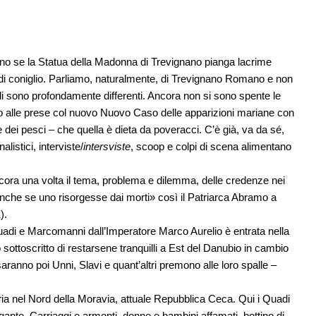
no se la Statua della Madonna di Trevignano pianga lacrime
 di coniglio. Parliamo, naturalmente, di Trevignano Romano e non
ali sono profondamente differenti. Ancora non si sono spente le
mo alle prese col nuovo Nuovo Caso delle apparizioni mariane con
 dei pesci – che quella è dieta da poveracci. C’è già, va da sé,
listici, interviste/
intersviste
, scoop e colpi di scena alimentano
ancora una volta il tema, problema e dilemma, delle credenze nei
che se uno risorgesse dai morti» così il Patriarca Abramo a
).
uadi e Marcomanni dall’Imperatore Marco Aurelio è entrata nella
 sottoscritto di restarsene tranquilli a Est del Danubio in cambio
 saranno poi Unni, Slavi e quant’altri premono alle loro spalle –
ria nel Nord della Moravia, attuale Repubblica Ceca. Qui i Quadi
gante. Carriaggi e armenti, donne e bambini affamati, bottino di