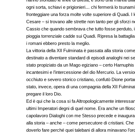
ogni sorta, schiavi e prigionieri… chi fermerà lo tsunam
fronteggiare una forza molte volte superiore di Quadi. I l
Cesare – si trovano alle strette non tanto per gli sforzi
Cassio che quando sembrava che tutto fosse perduto, il 
pioggia torrenziale cadde sui Quadi. Ripresa la battaglia
i romani ebbero presto la meglio.
La vittoria della XII Fulminata è passata alla storia com
destinato a diventare standard di episodi analoghi nei s
stato propiziato da un Mago egiziano – certo Harnuphis
incantesimi e l’intercessione del dio Mercurio. La versio
occhiuto e severo storico cristiano, confutò Dione portan
stato, invece, opera di una compagnia della XII Fulmina
pregare il loro Dio.
Ed è qui che la cosa si fa Altropologicamente interessa
ultimi Imperatori degni di quel nome. Era anche un filosof
capolavoro Dialoghi con me Stesso precede e inaugura 
alla storia – anche – come persecutore di cristiani. Che 
doverlo fare perché quei talebani di allora minavano l’