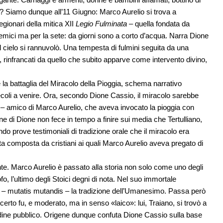
i? Siamo dunque all’11 Giugno: Marco Aurelio si trova a
egionari della mitica XII
Legio Fulminata
– quella fondata da
 nemici ma per la sete: da giorni sono a corto d’acqua. Narra Dione
cielo si rannuvolò. Una tempesta di fulmini seguita da una
, rinfrancati da quello che subito apparve come intervento divino,
e la battaglia del Miracolo della Pioggia, schema narrativo
ecoli a venire. Ora, secondo Dione Cassio, il miracolo sarebbe
 – amico di Marco Aurelio, che aveva invocato la pioggia con
ne di Dione non fece in tempo a finire sui media che Tertulliano,
do prove testimoniali di tradizione orale che il miracolo era
ta composta da cristiani ai quali Marco Aurelio aveva pregato di
nte. Marco Aurelio è passato alla storia non solo come uno degli
o, l’ultimo degli Stoici degni di nota. Nel suo immortale
– mutatis mutandis – la tradizione dell’Umanesimo. Passa però
certo fu, e moderato, ma in senso «laico»: lui, Traiano, si trovò a
ordine pubblico. Origene dunque confuta Dione Cassio sulla base