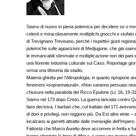
Siamo di nuovo in piena polemica per decidere se o me
celesti e miracolosamente moltiplichi gnocchi e stufato
di Trevignano Trevisano, perché i rispettivi gusti region
polemiche sulle apparizioni di Medjugorie, che già sia
le immancabili stimmate e moltiplicazione non dei pani e
una fiorente industria culturale sul Caso. Reportage giorna
ormai una tifoseria da stadio.
Materia ghiotta per l’Altropologia, in quanto ripropone 
fenomeni «soprannaturali». «Non saranno persuasi nean
chiusura nella parabola del Ricco Epulone (Lc 16, 19-31
Siamo nel 173 dopo Cristo. La guerra lanciata contro Q
fase decisiva. I barbari che, col trattato del 171 avevano
di doni e privilegi, non reggono più. Da Est altre etnie –
incalzano ai garretti attratte dalle meraviglie dell’Impero.
Fattostà che Marco Aurelio deve accorrere in fretta e fu
hanno sfondato le linee di difesa, e sono una marea dila