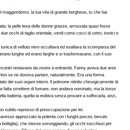
el maggiordomo, la tua vita di grande borghese, tu che hai
: la pelle tesa delle donne grasse, arrossata quasi fosse
ue occhi di taglio orientale, verdi come cocci di vetro, ironici e
 tunica di velluto nero occultava ed esaltava la scomparsa del
erano lunghe ed erano larghe e si trasformavano, con il suo
i incontri restavano da vivere a entrambi. Fanny aveva due anni
. Non se ne doveva parlare, naturalmente. Era una forma
tato dei suoi organi interni. Il polmone ridotto chirurgicamente di
a fatta smettere di fumare, non andava nominato, ma la tosse
della batteria, quella la esibiva senza provare a soffocarla, anzi,
o subito represso di preoccupazione per lei.
e avesse apprezzato la polenta con i funghi porcini, bevuto
bottiglia), che stesse sorseggiando, gli occhi socchiusi per