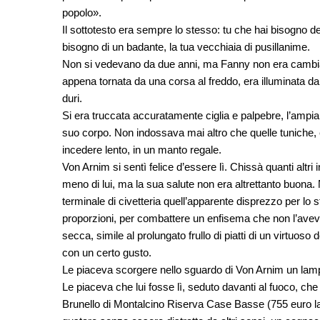
popolo».
Il sottotesto era sempre lo stesso: tu che hai bisogno d
bisogno di un badante, la tua vecchiaia di pusillanime.
Non si vedevano da due anni, ma Fanny non era cambiata
appena tornata da una corsa al freddo, era illuminata da d
duri.
Si era truccata accuratamente ciglia e palpebre, l’ampia
suo corpo. Non indossava mai altro che quelle tuniche, 
incedere lento, in un manto regale.
Von Arnim si sentì felice d’essere lì. Chissà quanti altr
meno di lui, ma la sua salute non era altrettanto buona
terminale di civetteria quell’apparente disprezzo per lo s
proporzioni, per combattere un enfisema che non l’avev
secca, simile al prolungato frullo di piatti di un virtuoso 
con un certo gusto.
Le piaceva scorgere nello sguardo di Von Arnim un lamp
Le piaceva che lui fosse lì, seduto davanti al fuoco, ch
Brunello di Montalcino Riserva Case Basse (755 euro la 