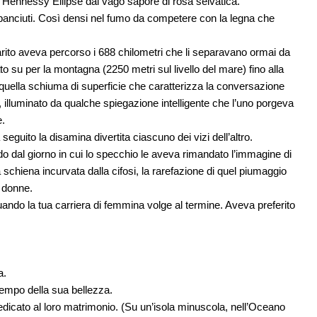
c Hennessy Ellipse dal vago sapore di rosa selvatica.
i panciuti. Così densi nel fumo da competere con la legna che
rito aveva percorso i 688 chilometri che li separavano ormai da
o su per la montagna (2250 metri sul livello del mare) fino alla
uella schiuma di superficie che caratterizza la conversazione
, illuminato da qualche spiegazione intelligente che l’uno porgeva
e.
seguito la disamina divertita ciascuno dei vizi dell’altro.
o dal giorno in cui lo specchio le aveva rimandato l’immagine di
la schiena incurvata dalla cifosi, la rarefazione di quel piumaggio
e donne.
ando la tua carriera di femmina volge al termine. Aveva preferito
a.
 tempo della sua bellezza.
dicato al loro matrimonio. (Su un’isola minuscola, nell’Oceano