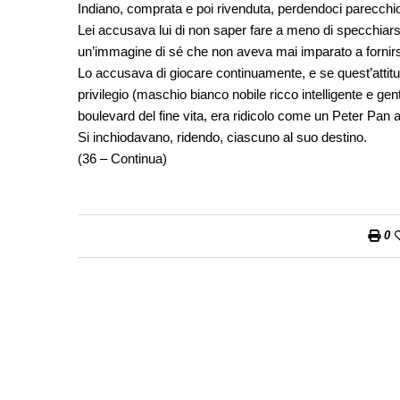
Indiano, comprata e poi rivenduta, perdendoci parecchio
Lei accusava lui di non saper fare a meno di specchiarsi
un’immagine di sé che non aveva mai imparato a fornirs
Lo accusava di giocare continuamente, e se quest’attitudi
privilegio (maschio bianco nobile ricco intelligente e gent
boulevard del fine vita, era ridicolo come un Peter Pan al
Si inchiodavano, ridendo, ciascuno al suo destino.
(36 – Continua)
0