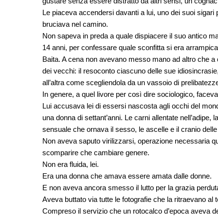
gustare senza essere distratto da altri sensi, un cogna
Le piaceva accendersi davanti a lui, uno dei suoi sigar
bruciava nel camino.
Non sapeva in preda a quale dispiacere il suo antico ma
14 anni, per confessare quale sconfitta si era arrampicat
Baita. A cena non avevano messo mano ad altro che a q
dei vecchi: il resoconto ciascuno delle sue idiosincrasie
all’altra come scegliendola da un vassoio di prelibatezz
In genere, a quel livore per così dire sociologico, faceva 
Lui accusava lei di essersi nascosta agli occhi del mond
una donna di settant’anni. Le carni allentate nell’adipe, 
sensuale che ornava il sesso, le ascelle e il cranio dell
Non aveva saputo virilizzarsi, operazione necessaria qu
scomparire che cambiare genere.
Non era fluida, lei.
Era una donna che amava essere amata dalle donne.
E non aveva ancora smesso il lutto per la grazia perdut
Aveva buttato via tutte le fotografie che la ritraevano al
Compreso il servizio che un rotocalco d’epoca aveva de