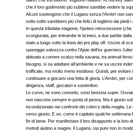
che il loro godimento più sublime sarebbe vedere la squa
Alcuni sostengono che il Lugano senza l’Ambrì non sar
sotto sotto sarebbero più che felici di togliersi dai piedi i c
In questa tribolata stagione, l’ipotesi retrocessione (che 
scongiurata, per entrambe le ticinesi, a due partite dalla 
stato a lungo sotto la linea dei pre play off. Uscire di s
spareggio salvezza contro l’Ajoie dell’ex guerriero Julie
abituato a correre scalzo nella savana, tra animali fero
bisogno, si sa adattare all’ambiente e ne sa uscire inden
trafficate, ma molto meno insidiose. Quindi, per evitare i
continuare a giocarsi una fetta di gloria. L’Ambrì, per con
dirigenza, staff, giocatori e sostenitori.
Le curve, ne sono convinto, sono benzina super. Ovviam
non nascono sempre in punta di penna. Ma è giusto sottoli
incondizionato nei confronti dei colori e della maglia. 
verso giusto. E se, come è capitato qualche settimana fa 
fin di bene. Per manifestare il loro disappunto e la lor
metodi aiutino a reagire. Il Lugano, sia pure non in modo