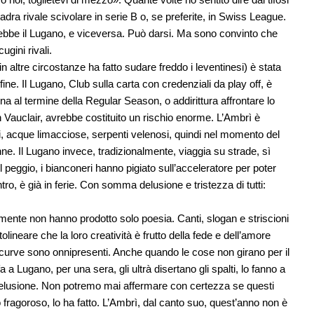
dra rivale scivolare in serie B o, se preferite, in Swiss League.
ebbe il Lugano, e viceversa. Può darsi. Ma sono convinto che
ugini rivali.
in altre circostanze ha fatto sudare freddo i leventinesi) è stata
fine. Il Lugano, Club sulla carta con credenziali da play off, è
cena al termine della Regular Season, o addirittura affrontare lo
n Vauclair, avrebbe costituito un rischio enorme. L’Ambrì è
ci, acque limacciose, serpenti velenosi, quindi nel momento del
ne. Il Lugano invece, tradizionalmente, viaggia su strade, sì
l peggio, i bianconeri hanno pigiato sull’acceleratore per poter
tro, è già in ferie. Con somma delusione e tristezza di tutti:
ente non hanno prodotto solo poesia. Canti, slogan e striscioni
neare che la loro creatività è frutto della fede e dell’amore
Le curve sono onnipresenti. Anche quando le cose non girano per il
a Lugano, per una sera, gli ultrà disertano gli spalti, lo fanno a
o delusione. Non potremo mai affermare con certezza se questi
 fragoroso, lo ha fatto. L’Ambrì, dal canto suo, quest’anno non è