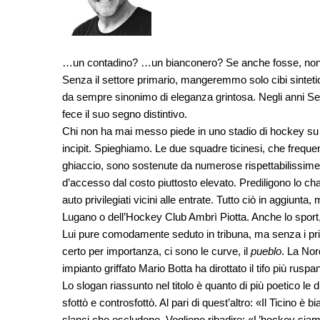
…un contadino? …un bianconero? Se anche fosse, non ci
Senza il settore primario, mangeremmo solo cibi sinteti
da sempre sinonimo di eleganza grintosa. Negli anni Se
fece il suo segno distintivo.
Chi non ha mai messo piede in uno stadio di hockey su g
incipit. Spieghiamo. Le due squadre ticinesi, che freq
ghiaccio, sono sostenute da numerose rispettabilissime 
d’accesso dal costo piuttosto elevato. Prediligono lo cha
auto privilegiati vicini alle entrate. Tutto ciò in aggiunt
Lugano o dell’Hockey Club Ambrì Piotta. Anche lo sport,
Lui pure comodamente seduto in tribuna, ma senza i priv
certo per importanza, ci sono le curve, il
pueblo
. La Nor
impianto griffato Mario Botta ha dirottato il tifo più rusp
Lo slogan riassunto nel titolo è quanto di più poetico le
sfottò e controsfottò. Al pari di quest’altro: «Il Ticino è
slanci che escludono. Vogliono ribadire: «L’hockey siamo 