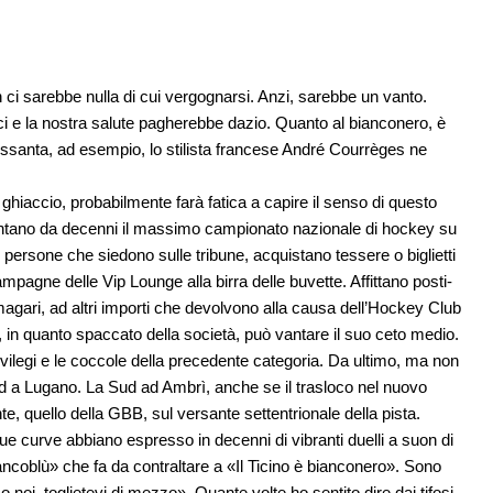
 sarebbe nulla di cui vergognarsi. Anzi, sarebbe un vanto.
ci e la nostra salute pagherebbe dazio. Quanto al bianconero, è
ssanta, ad esempio, lo stilista francese André Courrèges ne
hiaccio, probabilmente farà fatica a capire il senso di questo
uentano da decenni il massimo campionato nazionale di hockey su
persone che siedono sulle tribune, acquistano tessere o biglietti
mpagne delle Vip Lounge alla birra delle buvette. Affittano posti-
a, magari, ad altri importi che devolvono alla causa dell’Hockey Club
 in quanto spaccato della società, può vantare il suo ceto medio.
ilegi e le coccole della precedente categoria. Da ultimo, ma non
d a Lugano. La Sud ad Ambrì, anche se il trasloco nel nuovo
ante, quello della GBB, sul versante settentrionale della pista.
 due curve abbiano espresso in decenni di vibranti duelli a suon di
 biancoblù» che fa da contraltare a «Il Ticino è bianconero». Sono
noi, toglietevi di mezzo». Quante volte ho sentito dire dai tifosi