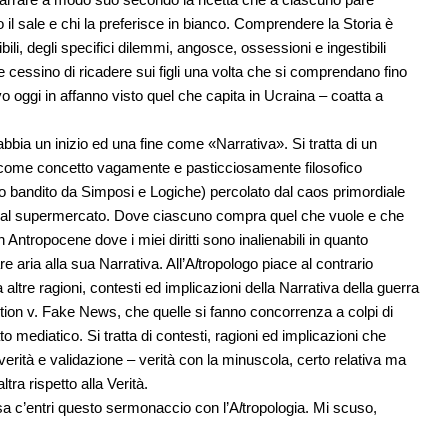
l sale e chi la preferisce in bianco. Comprendere la Storia è
ibili, degli specifici dilemmi, angosce, ossessioni e ingestibili
e cessino di ricadere sui figli una volta che si comprendano fino
rivo oggi in affanno visto quel che capita in Ucraina – coatta a
ia un inizio ed una fine come «Narrativa». Si tratta di un
 come concetto vagamente e pasticciosamente filosofico
ro bandito da Simposi e Logiche) percolato dal caos primordiale
sa al supermercato. Dove ciascuno compra quel che vuole e che
Antropocene dove i miei diritti sono inalienabili in quanto
dare aria alla sua Narrativa. All’A
l
tropologo piace al contrario
tre ragioni, contesti ed implicazioni della Narrativa della guerra
iction v. Fake News, che quelle si fanno concorrenza a colpi di
o mediatico. Si tratta di contesti, ragioni ed implicazioni che
 verità e validazione – verità con la minuscola, certo relativa ma
tra rispetto alla Verità.
osa c’entri questo sermonaccio con l’A
l
tropologia. Mi scuso,