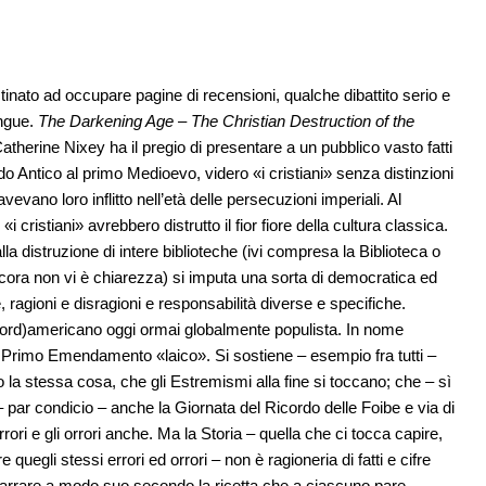
inato ad occupare pagine di recensioni, qualche dibattito serio e
ingue.
The Darkening Age – The Christian Destruction of the
Catherine Nixey ha il pregio di presentare a un pubblico vasto fatti
do Antico al primo Medioevo, videro «i cristiani» senza distinzioni
evano loro inflitto nell’età delle persecuzioni imperiali. Al
cristiani» avrebbero distrutto il fior fiore della cultura classica.
alla distruzione di intere biblioteche (ivi compresa la Biblioteca o
ancora non vi è chiarezza) si imputa una sorta di democratica ed
 ragioni e disragioni e responsabilità diverse e specifiche.
(nord)americano oggi ormai globalmente populista. In nome
 di Primo Emendamento «laico». Si sostiene – esempio fra tutti –
 la stessa cosa, che gli Estremismi alla fine si toccano; che – sì
par condicio – anche la Giornata del Ricordo delle Foibe e via di
errori e gli orrori anche. Ma la Storia – quella che ci tocca capire,
e quegli stessi errori ed orrori – non è ragioneria di fatti e cifre
 narrare a modo suo secondo la ricetta che a ciascuno pare