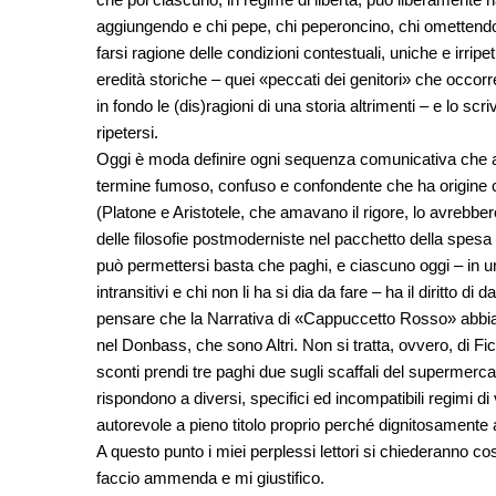
aggiungendo e chi pepe, chi peperoncino, chi omettendo i
farsi ragione delle condizioni contestuali, uniche e irripet
eredità storiche – quei «peccati dei genitori» che occorr
in fondo le (dis)ragioni di una storia altrimenti – e lo sc
ripetersi.
Oggi è moda definire ogni sequenza comunicativa che abb
termine fumoso, confuso e confondente che ha origine
(Platone e Aristotele, che amavano il rigore, lo avrebbe
delle filosofie postmoderniste nel pacchetto della spe
può permettersi basta che paghi, e ciascuno oggi – in un 
intransitivi e chi non li ha si dia da fare – ha il diritto di 
pensare che la Narrativa di «Cappuccetto Rosso» abbia al
nel Donbass, che sono Altri. Non si tratta, ovvero, di F
sconti prendi tre paghi due sugli scaffali del supermercat
rispondono a diversi, specifici ed incompatibili regimi di
autorevole a pieno titolo proprio perché dignitosamente al
A questo punto i miei perplessi lettori si chiederanno c
faccio ammenda e mi giustifico.