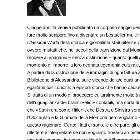
Cinque anni fa veniva pubblicato un corposo saggio dest
fare molto scalpore fino a diventare un bestseller multil
Classical World
della storica e giornalista statunitense 
ovvero misfatti che, nei secoli della transizione dal Mon
rendere ai «pagani» – senza distinzione – quanto quelli av
momento di imporre la loro neonata egemonia culturale, «i 
A partire dalla distruzione delle immagini di ogni fattura 
Biblioteche di Alessandria, sulle vicende della/e quali 
egalitaria
par condicio
a episodi storici che hanno cause,
Si tratta di un modo di procedere culturalmente molto 
dell’uguaglianza dei bilanci «etici» contabili, una sorta
che «Stalin era come Hitler», che Destra e Sinistra sono
l’Olocausto e la Giornata della Memoria però vogliamo – 
questo ragionare. Certo: i fatti ci sono, le cifre pure, gli 
riflettere e interpretare se non vogliamo trovarci a ripeter
che poi ciascuno, in regime di libertà, può liberamente