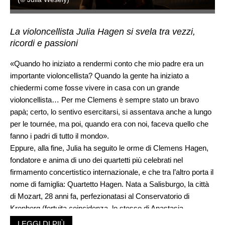
La violoncellista Julia Hagen si svela tra vezzi,
ricordi e passioni
«Quando ho iniziato a rendermi conto che mio padre era un
importante violoncellista? Quando la gente ha iniziato a
chiedermi come fosse vivere in casa con un grande
violoncellista… Per me Clemens è sempre stato un bravo
papà; certo, lo sentivo esercitarsi, si assentava anche a lungo
per le tournée, ma poi, quando era con noi, faceva quello che
fanno i padri di tutto il mondo».
Eppure, alla fine, Julia ha seguito le orme di Clemens Hagen,
fondatore e anima di uno dei quartetti più celebrati nel
firmamento concertistico internazionale, e che tra l’altro porta il
nome di famiglia: Quartetto Hagen. Nata a Salisburgo, la città
di Mozart, 28 anni fa, perfezionatasi al Conservatorio di
Kronberg (fortuita coincidenza, lo stesso di Anastasia
Kobekina, la violoncellista che l’ha preceduta sul palco del LAC
LEGGI DI PIÙ