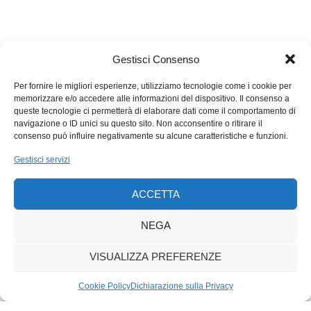
cantabilità». La cantabilità probabilmente non sarebbe la prima
caratteristica con cui descrivere la quinta sinfonia di
Beethoven, che il nuovo Direttore Ospite Principale dell’OSI
Gestisci Consenso
Krzysztof Urbański affronterà nella seconda parte del
concerto; eppure è curioso ricordare come l’ispirazione per «le
Per fornire le migliori esperienze, utilizziamo tecnologie come i cookie per
quattro note più famose della storia musicale» (copyright
memorizzare e/o accedere alle informazioni del dispositivo. Il consenso a
Leonard Bernstein) da cui scaturisce un vero big bang
queste tecnologie ci permetterà di elaborare dati come il comportamento di
navigazione o ID unici su questo sito. Non acconsentire o ritirare il
orchestrale fatto di ritmi e sonorità rapinose – emblema sonoro
consenso può influire negativamente su alcune caratteristiche e funzioni.
dello spirito prometeico beethoveniano e della sua titanica lotta
contro «il destino che bussa alla porta» – fu il canto dello Zigulo
Gestisci servizi
giallo, un uccellino che Beethoven udì in un parco viennese; il
compositore trascrisse il suo richiamo ricorrendo ai tre sol
ACCETTA
seguiti dal mi bemolle e scandì le quattro note con un ritmo
NEGA
che ancor oggi stupisce e folgora per forza e modernità.
VISUALIZZA PREFERENZE
Cookie Policy
Dichiarazione sulla Privacy