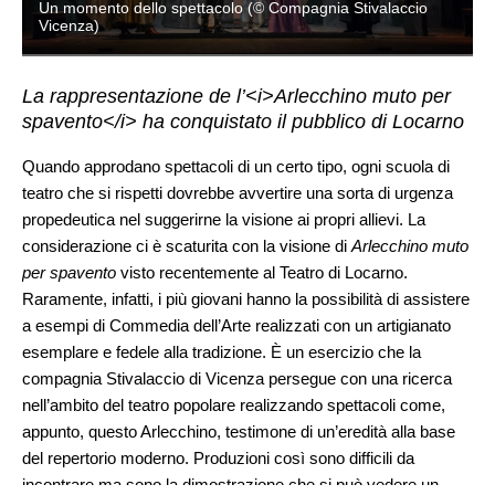
Un momento dello spettacolo (© Compagnia Stivalaccio
Vicenza)
La rappresentazione de l’<i>Arlecchino muto per
spavento</i> ha conquistato il pubblico di Locarno
Quando approdano spettacoli di un certo tipo, ogni scuola di
teatro che si rispetti dovrebbe avvertire una sorta di urgenza
propedeutica nel suggerirne la visione ai propri allievi. La
considerazione ci è scaturita con la visione di
Arlecchino muto
per spavento
visto recentemente al Teatro di Locarno.
Raramente, infatti, i più giovani hanno la possibilità di assistere
a esempi di Commedia dell’Arte realizzati con un artigianato
esemplare e fedele alla tradizione. È un esercizio che la
compagnia Stivalaccio di Vicenza persegue con una ricerca
nell’ambito del teatro popolare realizzando spettacoli come,
appunto, questo Arlecchino, testimone di un’eredità alla base
del repertorio moderno. Produzioni così sono difficili da
incontrare ma sono la dimostrazione che si può vedere un