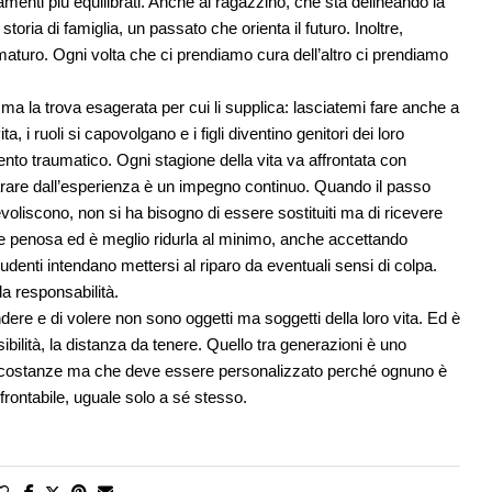
enti più equilibrati. Anche al ragazzino, che sta delineando la
oria di famiglia, un passato che orienta il futuro. Inoltre,
 maturo. Ogni volta che ci prendiamo cura dell’altro ci prendiamo
i ma la trova esagerata per cui li supplica: lasciatemi fare anche a
a, i ruoli si capovolgano e i figli diventino genitori dei loro
nto traumatico. Ogni stagione della vita va affrontata con
arare dall’esperienza è un impegno continuo. Quando il passo
evoliscono, non si ha bisogno di essere sostituiti ma di ricevere
e penosa ed è meglio ridurla al minimo, anche accettando
denti intendano mettersi al riparo da eventuali sensi di colpa.
la responsabilità.
dere e di volere non sono oggetti ma soggetti della loro vita. Ed è
bilità, la distanza da tenere. Quello tra generazioni è uno
circostanze ma che deve essere personalizzato perché ognuno è
frontabile, uguale solo a sé stesso.