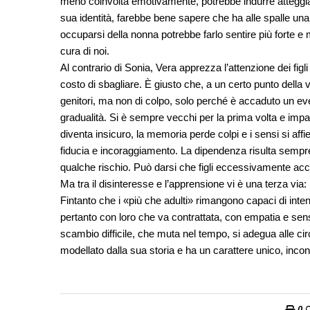
meno coinvolta emotivamente, potrebbe indurre atteggiam
sua identità, farebbe bene sapere che ha alle spalle una st
occuparsi della nonna potrebbe farlo sentire più forte e
cura di noi.
Al contrario di Sonia, Vera apprezza l’attenzione dei figl
costo di sbagliare. È giusto che, a un certo punto della vit
genitori, ma non di colpo, solo perché è accaduto un eve
gradualità. Si è sempre vecchi per la prima volta e imp
diventa insicuro, la memoria perde colpi e i sensi si affi
fiducia e incoraggiamento. La dipendenza risulta sempr
qualche rischio. Può darsi che figli eccessivamente accu
Ma tra il disinteresse e l’apprensione vi è una terza via: 
Fintanto che i «più che adulti» rimangono capaci di inten
pertanto con loro che va contrattata, con empatia e sensi
scambio difficile, che muta nel tempo, si adegua alle 
modellato dalla sua storia e ha un carattere unico, incon
0