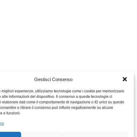
Gestisci Consenso
le migliori esperienze, utilizziamo tecnologie come i cookie per memorizzare
 alle informazioni del dispositivo. Il consenso a queste tecnologie ci
i elaborare dati come il comportamento di navigazione o ID unici su questo
consentire o ritirare il consenso può influire negativamente su alcune
MIGROS TICINO
he e funzioni.
MIGROS
izi
SCUOLA CLUB
PERCENTO CULTURALE