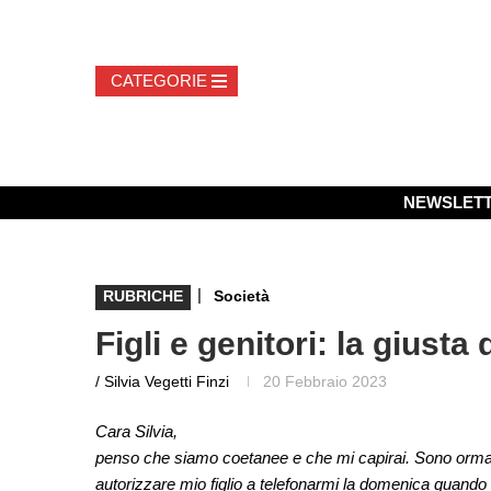
NEWSLET
|
RUBRICHE
Società
Figli e genitori: la giusta 
/ Silvia Vegetti Finzi
20 Febbraio 2023
Cara Silvia,
penso che siamo coetanee e che mi capirai. Sono orma
autorizzare mio figlio a telefonarmi la domenica quando