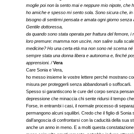
moglie poi non la sento mai e neppure mio nipote, che h
ho amiche e spesso mi sento sola. Sono sicura che, in
bisogno di sentirmi pensata e amata ogni giorno senza 
Gentile dottoressa,
da quando sono stata operata per frattura del femore, i
loro premure: mamma non uscire, non salire sulla scalett
medicine? Ho una certa età ma non sono né scema né inv
sempre stata una donna libera e autonoma e, finché poss
apprensioni. /
Vera
Care Sonia e Vera,
ho messo insieme le vostre lettere perché mostrano come 
misura per proteggerli senza abbandonarli o soffocarli.
Spesso si garantiscono le cure del corpo senza pensare a
depressione che minaccia chi sente ridursi il tempo che
Forse, in entrambi i casi, il normale processo di separazi
permangono alcuni squilibri. Credo che il figlio di Sonia 
dall’angoscia di confrontarsi con la caducità della sua 
anche un anno in meno. E a molti questa constatazione 