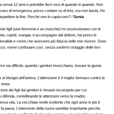
a ormai 12 anni e potrebbe farsi vivo di quando in quando. Non
 caso di emergenza, posso contare su di loro, ma non basta. Ho
aspettare la fine. Perché non lo capiscono? /
Sonia
 miei figli (una femmina e un maschio) mi ossessionano con le
a, copriti, mangia, ti accompagno dal dottore, hai preso le
alida e vorrei che avessero più fiducia nelle mie risorse. Sono
o, vorrei continuare così, senza sentirmi ostaggio delle loro
sia difficile, quando i genitori invecchiano, trovare la giusta
i bisogni dell’anima. L’attenzione è il miglior farmaco contro la
 resta.
one dei figli dai genitori è rimasto incompiuto per cui
si difenda, centellinando le attenzioni verso la madre,
stessa vita. La vecchiaia rende evidente che ogni anno in più è
fa paura. L’intervento della nuora sarebbe importante perché,