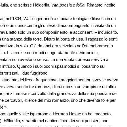
ulia, che scrisse Hölderlin.
Vita poesia e follia
. Rimasto inedito
, nel 1804, Waiblinger andò a studiare teologia e filosofia in un
giorno un conoscente gli chiese di accompagnarlo in visita da un
aveva letto solo un suo componimento, e acconsentì – incuriosito.
una stanza della torre. Dietro la porta chiusa, il ragazzo lo sentì
parlava da solo. Già da anni era scivolato nell’ottenebramento
 vita. Li accolse con modi esageratamente cerimoniosi,
inventata non avevano senso. La sua vuota cortesia serviva a
i un intruso. Quando i suoi occhi spasmodici si posarono sul
rrorizzati, i due fuggirono.
studente del liceo, frequentava i maggiori scrittori svevi e aveva
ve aveva scritto tre romanzi, di cui uno su un vampiro e un altro
omo, anzi rimase sconvolto dalla grandezza della sua poesia e del
che cercavo», «l’eroe del mio romanzo, uno che diventa folle per
dèi».
dopo, quelle visite ispirarono a Herman Hesse un bel racconto,
). Hölderlin, smarrito nel caotico fluire dei suoi pensieri, non