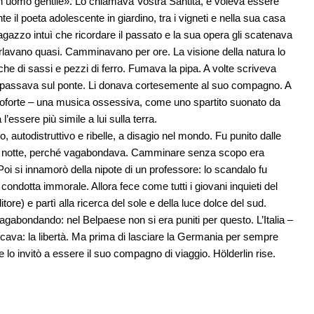
n uomo gentile». Lo chiamava Vostra Santità, e voleva essere
e il poeta adolescente in giardino, tra i vigneti e nella sua casa
ragazzo intuì che ricordare il passato e la sua opera gli scatenava
 parlavano quasi. Camminavano per ore. La visione della natura lo
sche di sassi e pezzi di ferro. Fumava la pipa. A volte scriveva
 passava sul ponte. Li donava cortesemente al suo compagno. A
anoforte – una musica ossessiva, come uno spartito suonato da
essere più simile a lui sulla terra.
co, autodistruttivo e ribelle, a disagio nel mondo. Fu punito dalle
 di notte, perché vagabondava. Camminare senza scopo era
 Poi si innamorò della nipote di un professore: lo scandalo fu
ondotta immorale. Allora fece come tutti i giovani inquieti del
tore) e partì alla ricerca del sole e della luce dolce del sud.
agabondando: nel Belpaese non si era puniti per questo. L’Italia –
rcava: la libertà. Ma prima di lasciare la Germania per sempre
 lo invitò a essere il suo compagno di viaggio. Hölderlin rise.