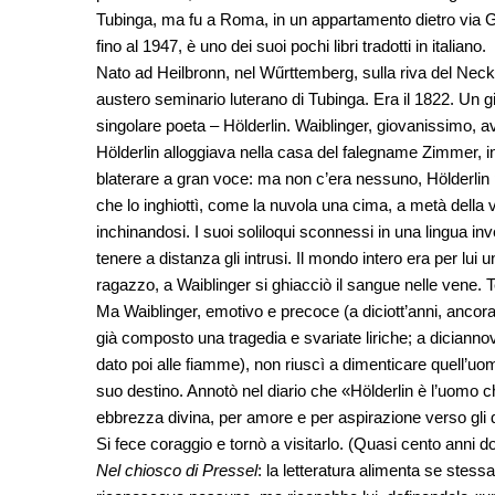
Tubinga, ma fu a Roma, in un appartamento dietro via Gi
fino al 1947, è uno dei suoi pochi libri tradotti in italiano.
Nato ad Heilbronn, nel Wűrttemberg, sulla riva del Neckar
austero seminario luterano di Tubinga. Era il 1822. Un 
singolare poeta – Hölderlin. Waiblinger, giovanissimo, 
Hölderlin alloggiava nella casa del falegname Zimmer, in 
blaterare a gran voce: ma non c’era nessuno, Hölderlin 
che lo inghiottì, come la nuvola una cima, a metà della
inchinandosi. I suoi soliloqui sconnessi in una lingua 
tenere a distanza gli intrusi. Il mondo intero era per lu
ragazzo, a Waiblinger si ghiacciò il sangue nelle vene. Te
Ma Waiblinger, emotivo e precoce (a diciott’anni, ancora 
già composto una tragedia e svariate liriche; a dicianno
dato poi alle fiamme), non riuscì a dimenticare quell’u
suo destino. Annotò nel diario che «Hölderlin è l’uomo 
ebbrezza divina, per amore e per aspirazione verso gli 
Si fece coraggio e tornò a visitarlo. (Quasi cento anni 
Nel chiosco di Pressel
: la letteratura alimenta se stessa