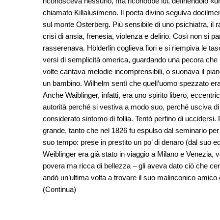
riconosceva nessuno, ma riconobbe lui, definendolo «u
chiamato Killalusimeno. Il poeta divino seguiva docilment
sul monte Osterberg. Più sensibile di uno psichiatra, il 
crisi di ansia, frenesia, violenza e delirio. Così non si
rasserenava. Hölderlin coglieva fiori e si riempiva le ta
versi di semplicità omerica, guardando una pecora che
volte cantava melodie incomprensibili, o suonava il pi
un bambino. Wilhelm sentì che quell’uomo spezzato era l’
Anche Waiblinger, infatti, era uno spirito libero, eccentri
autorità perché si vestiva a modo suo, perché usciva
considerato sintomo di follia. Tentò perfino di uccidersi.
grande, tanto che nel 1826 fu espulso dal seminario per c
suo tempo: prese in prestito un po’ di denaro (dal suo edi
Weiblinger era già stato in viaggio a Milano e Venezia, v
povera ma ricca di bellezza – gli aveva dato ciò che ce
andò un’ultima volta a trovare il suo malinconico amico e
(Continua)